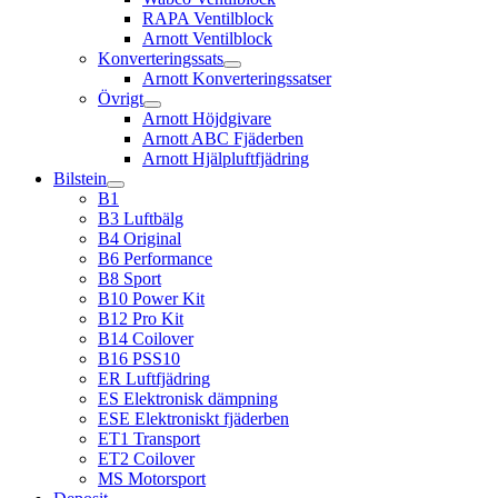
RAPA Ventilblock
Arnott Ventilblock
Konverteringssats
Arnott Konverteringssatser
Övrigt
Arnott Höjdgivare
Arnott ABC Fjäderben
Arnott Hjälpluftfjädring
Bilstein
B1
B3 Luftbälg
B4 Original
B6 Performance
B8 Sport
B10 Power Kit
B12 Pro Kit
B14 Coilover
B16 PSS10
ER Luftfjädring
ES Elektronisk dämpning
ESE Elektroniskt fjäderben
ET1 Transport
ET2 Coilover
MS Motorsport