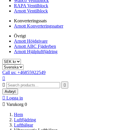
Wabco Ventilblock
RAPA Ventilblock
Arnott Ventilblock
Konverteringssats
Arnott Konverteringssatser
Övrigt
Arnott Höjdgivare
Arnott ABC Fjäderben
Arnott Hjälpluftfjädring
Call us: +46855922549



Avbryt

Logga in

Varukorg
0
Hem
Luftfjädring
Luftbälgar