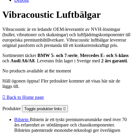
Deposit
Vibracoustic Luftbälgar
Vibracoustic är en ledande OEM-leverantör av NVH-lösningar
(buller, vibrationer och skakningar) och luftfjädringskomponenter till
europeiska premiumbiltillverkare. Vibracoustic luftbälgar levererar
original passform och prestanda till ett konkurrenskraftigt pris.
Sortimentet täcker
BMW 5- och 7-serie
,
Mercedes E- och S-klass
och
Audi A6/A8
. Leverans från lager i Sverige med
2 års garanti
.
No products available at the moment
Håll ögonen öppna! Fler prdoukter kommer att visas här när de
läggs till.

Back to Home page
Produkter
Toggle produkter links

Bilstein
Bilstein är ett tyskt premiumvarumärke med över 70
års erfarenhet av stötdämpare och chassikomponenter.
Bilsteins patenterade monotube-teknologi ger överlägsen