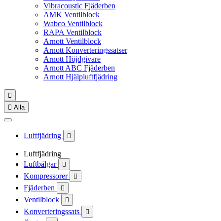
Vibracoustic Fjäderben
AMK Ventilblock
Wabco Ventilblock
RAPA Ventilblock
Arnott Ventilblock
Arnott Konverteringssatser
Arnott Höjdgivare
Arnott ABC Fjäderben
Arnott Hjälpluftfjädring


Alla
Luftfjädring

Luftfjädring
Luftbälgar

Kompressorer

Fjäderben

Ventilblock

Konverteringssats
