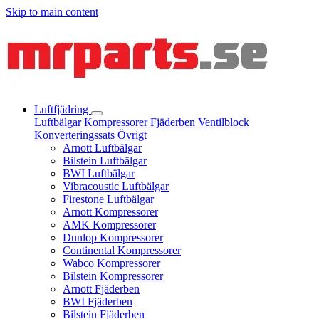
Skip to main content
Luftfjädring
Luftbälgar
Kompressorer
Fjäderben
Ventilblock
Konverteringssats
Övrigt
Arnott Luftbälgar
Bilstein Luftbälgar
BWI Luftbälgar
Vibracoustic Luftbälgar
Firestone Luftbälgar
Arnott Kompressorer
AMK Kompressorer
Dunlop Kompressorer
Continental Kompressorer
Wabco Kompressorer
Bilstein Kompressorer
Arnott Fjäderben
BWI Fjäderben
Bilstein Fjäderben