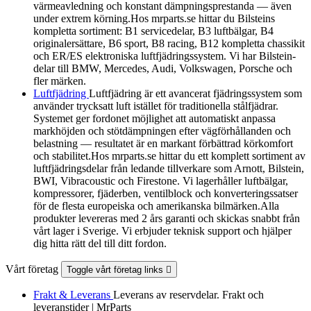
värmeavledning och konstant dämpningsprestanda — även
under extrem körning.Hos mrparts.se hittar du Bilsteins
kompletta sortiment: B1 servicedelar, B3 luftbälgar, B4
originalersättare, B6 sport, B8 racing, B12 kompletta chassikit
och ER/ES elektroniska luftfjädringssystem. Vi har Bilstein-
delar till BMW, Mercedes, Audi, Volkswagen, Porsche och
fler märken.
Luftfjädring
Luftfjädring är ett avancerat fjädringssystem som
använder trycksatt luft istället för traditionella stålfjädrar.
Systemet ger fordonet möjlighet att automatiskt anpassa
markhöjden och stötdämpningen efter vägförhållanden och
belastning — resultatet är en markant förbättrad körkomfort
och stabilitet.Hos mrparts.se hittar du ett komplett sortiment av
luftfjädringsdelar från ledande tillverkare som Arnott, Bilstein,
BWI, Vibracoustic och Firestone. Vi lagerhåller luftbälgar,
kompressorer, fjäderben, ventilblock och konverteringssatser
för de flesta europeiska och amerikanska bilmärken.Alla
produkter levereras med 2 års garanti och skickas snabbt från
vårt lager i Sverige. Vi erbjuder teknisk support och hjälper
dig hitta rätt del till ditt fordon.
Vårt företag
Toggle vårt företag links

Frakt & Leverans
Leverans av reservdelar. Frakt och
leveranstider | MrParts