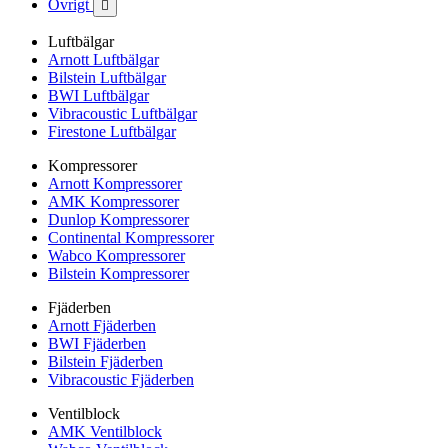
Övrigt

Luftbälgar
Arnott Luftbälgar
Bilstein Luftbälgar
BWI Luftbälgar
Vibracoustic Luftbälgar
Firestone Luftbälgar
Kompressorer
Arnott Kompressorer
AMK Kompressorer
Dunlop Kompressorer
Continental Kompressorer
Wabco Kompressorer
Bilstein Kompressorer
Fjäderben
Arnott Fjäderben
BWI Fjäderben
Bilstein Fjäderben
Vibracoustic Fjäderben
Ventilblock
AMK Ventilblock