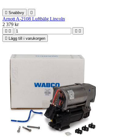

Snabbvy

Arnott A-2108 Luftbälg Lincoln
2 379 kr





Lägg till i varukorgen