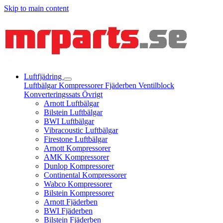
Skip to main content
Luftfjädring
Luftbälgar
Kompressorer
Fjäderben
Ventilblock
Konverteringssats
Övrigt
Arnott Luftbälgar
Bilstein Luftbälgar
BWI Luftbälgar
Vibracoustic Luftbälgar
Firestone Luftbälgar
Arnott Kompressorer
AMK Kompressorer
Dunlop Kompressorer
Continental Kompressorer
Wabco Kompressorer
Bilstein Kompressorer
Arnott Fjäderben
BWI Fjäderben
Bilstein Fjäderben