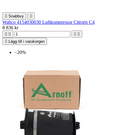

Snabbvy

Wabco 4154030030 Luftkompressor Citroën C4
8 836 kr





Lägg till i varukorgen
−20%