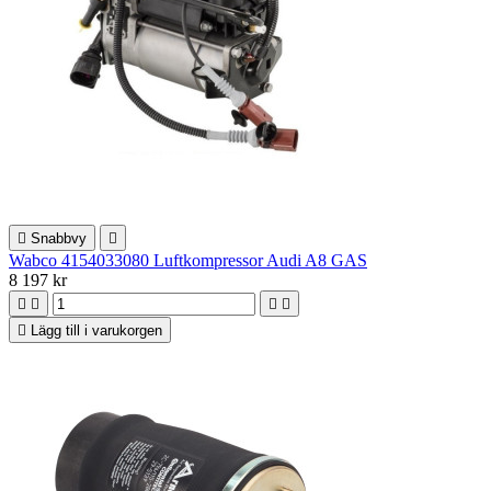

Snabbvy

Wabco 4154033080 Luftkompressor Audi A8 GAS
8 197 kr





Lägg till i varukorgen