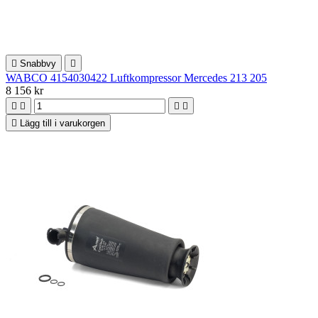

Snabbvy

WABCO 4154030422 Luftkompressor Mercedes 213 205
8 156 kr





Lägg till i varukorgen