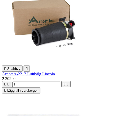

Snabbvy

Arnott A-2212 Luftbälg Lincoln
2 202 kr





Lägg till i varukorgen