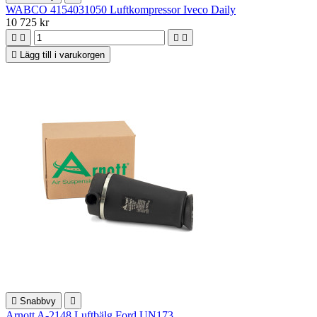
WABCO 4154031050 Luftkompressor Iveco Daily
10 725 kr





Lägg till i varukorgen

Snabbvy

Arnott A-2148 Luftbälg Ford UN173