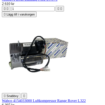
2 610 kr





Lägg till i varukorgen

Snabbvy

Wabco 4154033000 Luftkompressor Range Rover L322
6 307 kr