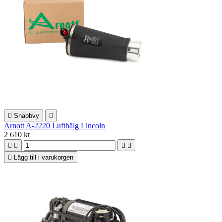

Snabbvy

Arnott A-2220 Luftbälg Lincoln
2 610 kr





Lägg till i varukorgen