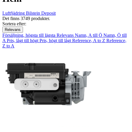
Luftfjädring
Bilstein
Deposit
Det finns 3749 produkter.
Sortera efter:
Relevans
Försäljning, högsta till lägsta
Relevans
Namn, A till Ö
Namn, Ö till
A
Pris, lågt till högt
Pris, högt till lågt
Reference, A to Z
Reference,
Z to A