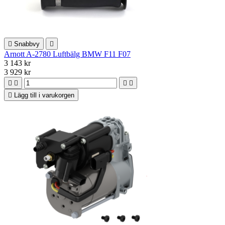

Snabbvy

Arnott A-2780 Luftbälg BMW F11 F07
3 143 kr
3 929 kr





Lägg till i varukorgen