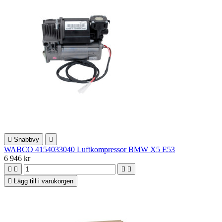

Snabbvy

WABCO 4154033040 Luftkompressor BMW X5 E53
6 946 kr





Lägg till i varukorgen