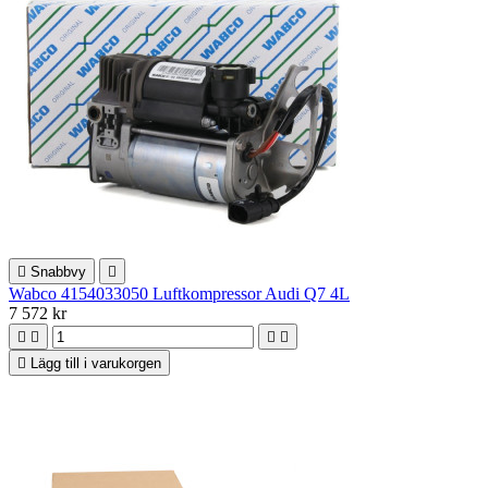

Snabbvy

Wabco 4154033050 Luftkompressor Audi Q7 4L
7 572 kr





Lägg till i varukorgen