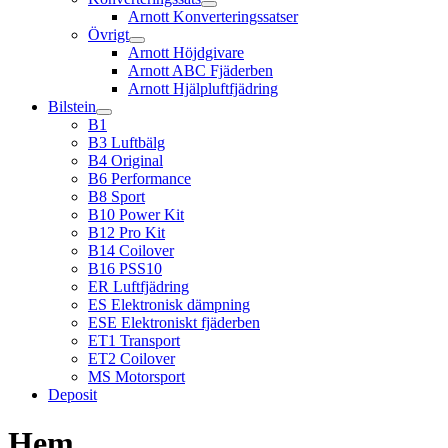
Arnott Konverteringssatser
Övrigt
Arnott Höjdgivare
Arnott ABC Fjäderben
Arnott Hjälpluftfjädring
Bilstein
B1
B3 Luftbälg
B4 Original
B6 Performance
B8 Sport
B10 Power Kit
B12 Pro Kit
B14 Coilover
B16 PSS10
ER Luftfjädring
ES Elektronisk dämpning
ESE Elektroniskt fjäderben
ET1 Transport
ET2 Coilover
MS Motorsport
Deposit
Hem