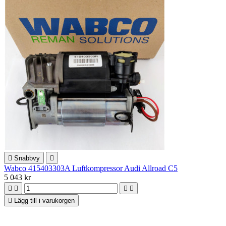

Snabbvy

Wabco 415403303A Luftkompressor Audi Allroad C5
5 043 kr





Lägg till i varukorgen