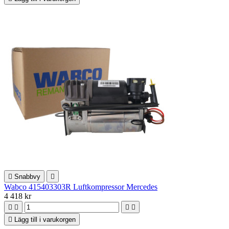

Snabbvy

Wabco 415403303R Luftkompressor Mercedes
4 418 kr





Lägg till i varukorgen