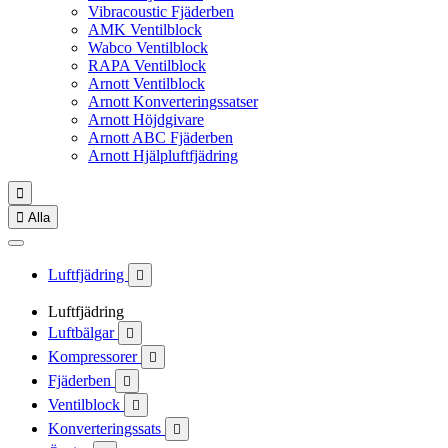
Vibracoustic Fjäderben
AMK Ventilblock
Wabco Ventilblock
RAPA Ventilblock
Arnott Ventilblock
Arnott Konverteringssatser
Arnott Höjdgivare
Arnott ABC Fjäderben
Arnott Hjälpluftfjädring


Alla
Luftfjädring

Luftfjädring
Luftbälgar

Kompressorer

Fjäderben

Ventilblock

Konverteringssats
