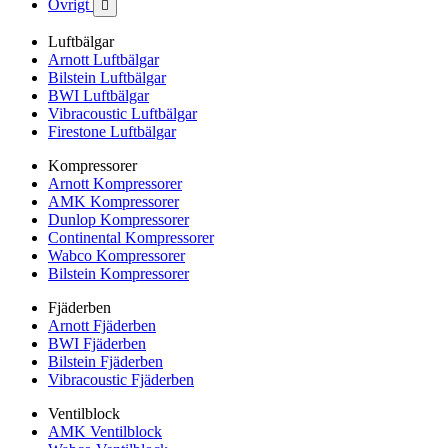
Övrigt

Luftbälgar
Arnott Luftbälgar
Bilstein Luftbälgar
BWI Luftbälgar
Vibracoustic Luftbälgar
Firestone Luftbälgar
Kompressorer
Arnott Kompressorer
AMK Kompressorer
Dunlop Kompressorer
Continental Kompressorer
Wabco Kompressorer
Bilstein Kompressorer
Fjäderben
Arnott Fjäderben
BWI Fjäderben
Bilstein Fjäderben
Vibracoustic Fjäderben
Ventilblock
AMK Ventilblock