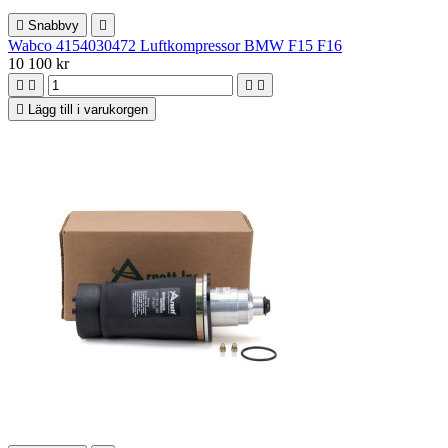

Snabbvy

Wabco 4154030472 Luftkompressor BMW F15 F16
10 100 kr





Lägg till i varukorgen