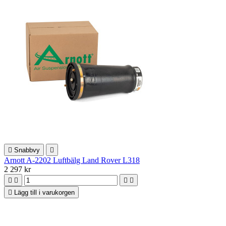

Snabbvy

Arnott A-2202 Luftbälg Land Rover L318
2 297 kr





Lägg till i varukorgen