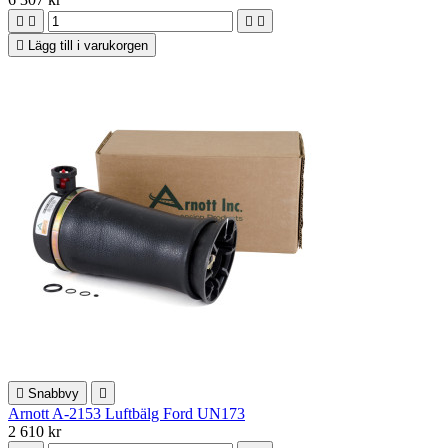





Lägg till i varukorgen

Snabbvy

Arnott A-2153 Luftbälg Ford UN173
2 610 kr