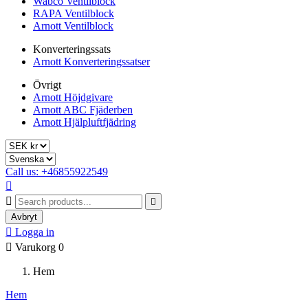
Wabco Ventilblock
RAPA Ventilblock
Arnott Ventilblock
Konverteringssats
Arnott Konverteringssatser
Övrigt
Arnott Höjdgivare
Arnott ABC Fjäderben
Arnott Hjälpluftfjädring
Call us: +46855922549



Avbryt

Logga in

Varukorg
0
Hem
Hem