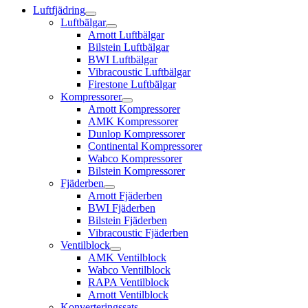
Luftfjädring
Luftbälgar
Arnott Luftbälgar
Bilstein Luftbälgar
BWI Luftbälgar
Vibracoustic Luftbälgar
Firestone Luftbälgar
Kompressorer
Arnott Kompressorer
AMK Kompressorer
Dunlop Kompressorer
Continental Kompressorer
Wabco Kompressorer
Bilstein Kompressorer
Fjäderben
Arnott Fjäderben
BWI Fjäderben
Bilstein Fjäderben
Vibracoustic Fjäderben
Ventilblock
AMK Ventilblock
Wabco Ventilblock
RAPA Ventilblock
Arnott Ventilblock
Konverteringssats