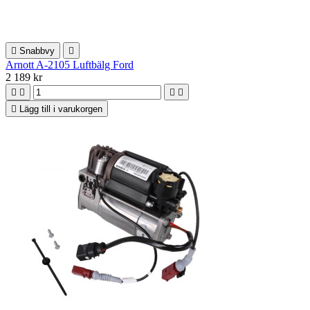

Snabbvy

Arnott A-2105 Luftbälg Ford
2 189 kr





Lägg till i varukorgen