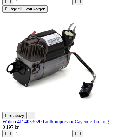





Lägg till i varukorgen

Snabbvy

Wabco 4154033020 Luftkompressor Cayenne Touareg
8 197 kr



