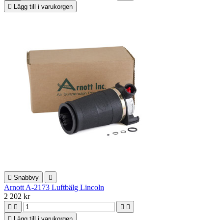

Lägg till i varukorgen

Snabbvy

Arnott A-2173 Luftbälg Lincoln
2 202 kr





Lägg till i varukorgen