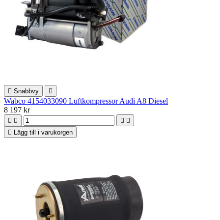

Snabbvy

Wabco 4154033090 Luftkompressor Audi A8 Diesel
8 197 kr





Lägg till i varukorgen