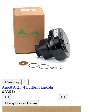

Snabbvy

Arnott A-2174 Luftbälg Lincoln
4 336 kr





Lägg till i varukorgen