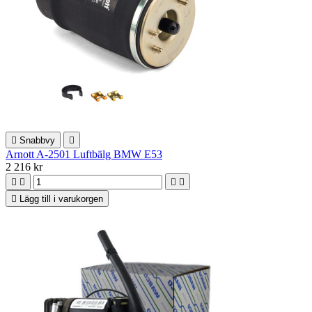

Snabbvy

Arnott A-2501 Luftbälg BMW E53
2 216 kr





Lägg till i varukorgen