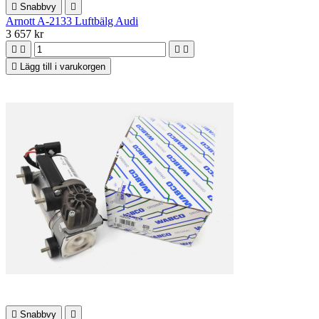

Snabbvy

Arnott A-2133 Luftbälg Audi
3 657 kr





Lägg till i varukorgen

Snabbvy
