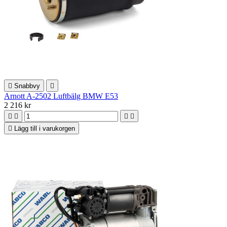

Snabbvy

Arnott A-2502 Luftbälg BMW E53
2 216 kr





Lägg till i varukorgen