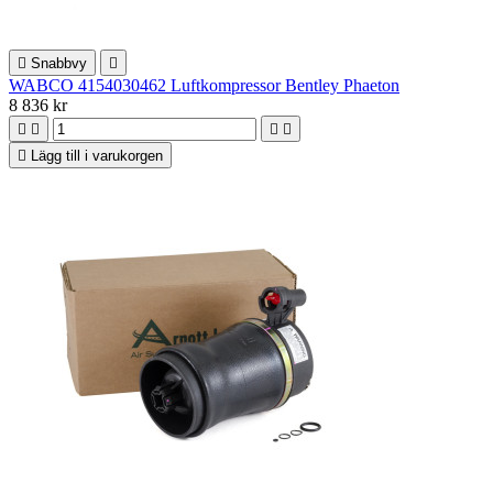

Snabbvy

WABCO 4154030462 Luftkompressor Bentley Phaeton
8 836 kr





Lägg till i varukorgen