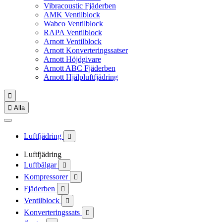
Vibracoustic Fjäderben
AMK Ventilblock
Wabco Ventilblock
RAPA Ventilblock
Arnott Ventilblock
Arnott Konverteringssatser
Arnott Höjdgivare
Arnott ABC Fjäderben
Arnott Hjälpluftfjädring


Alla
Luftfjädring

Luftfjädring
Luftbälgar

Kompressorer

Fjäderben

Ventilblock

Konverteringssats
