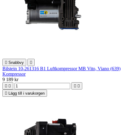

Snabbvy

Bilstein 10-261316 B1 Luftkompressor MB Vito, Viano (639)
Kompressor
9 189 kr





Lägg till i varukorgen