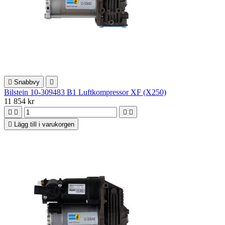

Snabbvy

Bilstein 10-309483 B1 Luftkompressor XF (X250)
11 854 kr





Lägg till i varukorgen