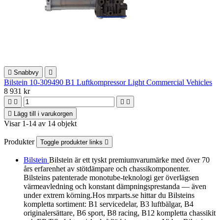

Snabbvy

Bilstein 10-309490 B1 Luftkompressor Light Commercial Vehicles
8 931 kr





Lägg till i varukorgen
Visar 1-14 av 14 objekt
Produkter
Toggle produkter links

Bilstein
Bilstein är ett tyskt premiumvarumärke med över 70
års erfarenhet av stötdämpare och chassikomponenter.
Bilsteins patenterade monotube-teknologi ger överlägsen
värmeavledning och konstant dämpningsprestanda — även
under extrem körning.Hos mrparts.se hittar du Bilsteins
kompletta sortiment: B1 servicedelar, B3 luftbälgar, B4
originalersättare, B6 sport, B8 racing, B12 kompletta chassikit