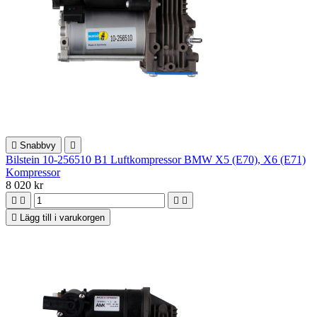

Snabbvy

Bilstein 10-256510 B1 Luftkompressor BMW X5 (E70), X6 (E71)
Kompressor
8 020 kr





Lägg till i varukorgen