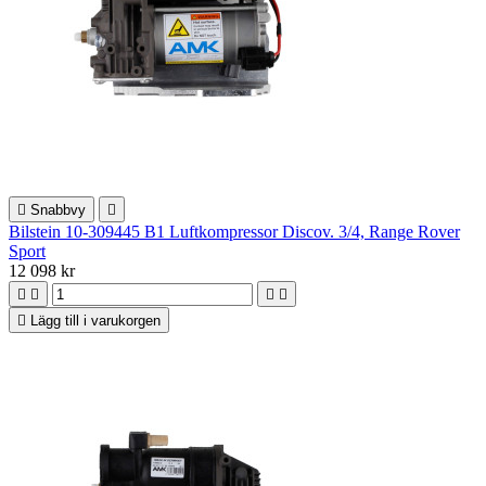

Snabbvy

Bilstein 10-309445 B1 Luftkompressor Discov. 3/4, Range Rover
Sport
12 098 kr





Lägg till i varukorgen