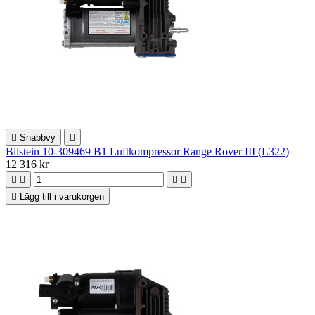

Snabbvy

Bilstein 10-309469 B1 Luftkompressor Range Rover III (L322)
12 316 kr





Lägg till i varukorgen