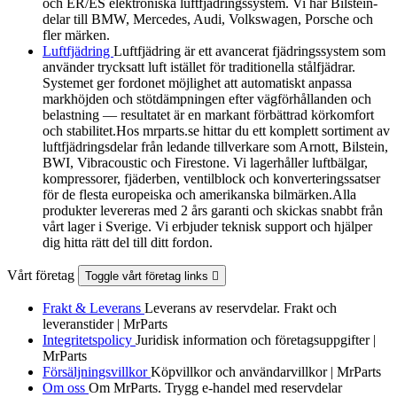
och ER/ES elektroniska luftfjädringssystem. Vi har Bilstein-
delar till BMW, Mercedes, Audi, Volkswagen, Porsche och
fler märken.
Luftfjädring
Luftfjädring är ett avancerat fjädringssystem som
använder trycksatt luft istället för traditionella stålfjädrar.
Systemet ger fordonet möjlighet att automatiskt anpassa
markhöjden och stötdämpningen efter vägförhållanden och
belastning — resultatet är en markant förbättrad körkomfort
och stabilitet.Hos mrparts.se hittar du ett komplett sortiment av
luftfjädringsdelar från ledande tillverkare som Arnott, Bilstein,
BWI, Vibracoustic och Firestone. Vi lagerhåller luftbälgar,
kompressorer, fjäderben, ventilblock och konverteringssatser
för de flesta europeiska och amerikanska bilmärken.Alla
produkter levereras med 2 års garanti och skickas snabbt från
vårt lager i Sverige. Vi erbjuder teknisk support och hjälper
dig hitta rätt del till ditt fordon.
Vårt företag
Toggle vårt företag links

Frakt & Leverans
Leverans av reservdelar. Frakt och
leveranstider | MrParts
Integritetspolicy
Juridisk information och företagsuppgifter |
MrParts
Försäljningsvillkor
Köpvillkor och användarvillkor | MrParts
Om oss
Om MrParts. Trygg e-handel med reservdelar