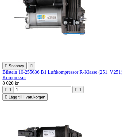

Snabbvy

Bilstein 10-255636 B1 Luftkompressor R-Klasse (251, V251)
Kompressor
8 020 kr





Lägg till i varukorgen