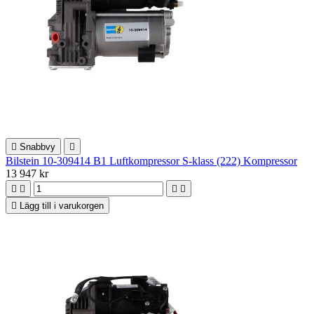

Snabbvy

Bilstein 10-309414 B1 Luftkompressor S-klass (222) Kompressor
13 947 kr





Lägg till i varukorgen