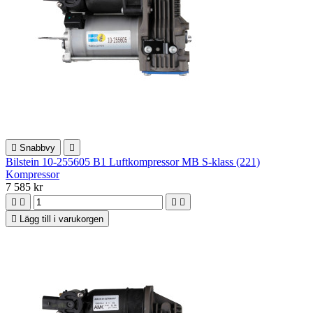

Snabbvy

Bilstein 10-255605 B1 Luftkompressor MB S-klass (221)
Kompressor
7 585 kr





Lägg till i varukorgen