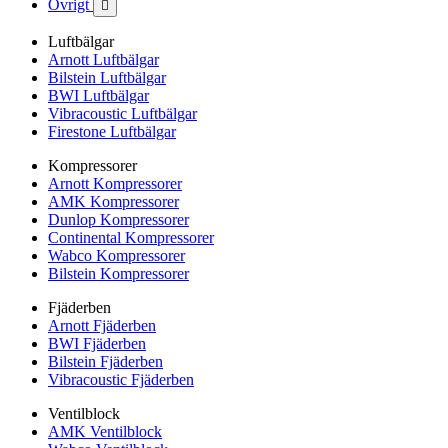
Övrigt

Luftbälgar
Arnott Luftbälgar
Bilstein Luftbälgar
BWI Luftbälgar
Vibracoustic Luftbälgar
Firestone Luftbälgar
Kompressorer
Arnott Kompressorer
AMK Kompressorer
Dunlop Kompressorer
Continental Kompressorer
Wabco Kompressorer
Bilstein Kompressorer
Fjäderben
Arnott Fjäderben
BWI Fjäderben
Bilstein Fjäderben
Vibracoustic Fjäderben
Ventilblock
AMK Ventilblock