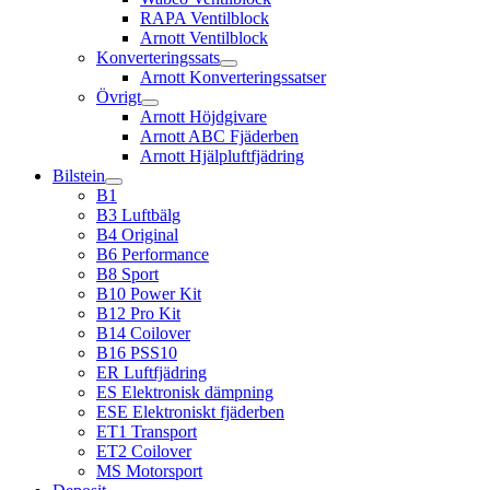
RAPA Ventilblock
Arnott Ventilblock
Konverteringssats
Arnott Konverteringssatser
Övrigt
Arnott Höjdgivare
Arnott ABC Fjäderben
Arnott Hjälpluftfjädring
Bilstein
B1
B3 Luftbälg
B4 Original
B6 Performance
B8 Sport
B10 Power Kit
B12 Pro Kit
B14 Coilover
B16 PSS10
ER Luftfjädring
ES Elektronisk dämpning
ESE Elektroniskt fjäderben
ET1 Transport
ET2 Coilover
MS Motorsport