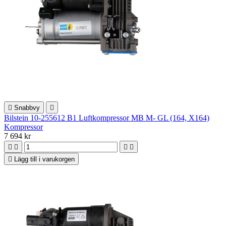

Snabbvy

Bilstein 10-255612 B1 Luftkompressor MB M- GL (164, X164)
Kompressor
7 694 kr





Lägg till i varukorgen