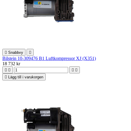

Snabbvy

Bilstein 10-309476 B1 Luftkompressor XJ (X351)
18 732 kr





Lägg till i varukorgen