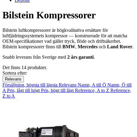
Deposit
Bilstein Kompressorer
Bilstein luftkompressorer är högkvalitativa ersättare för
luftfjädringssystemets kompressor — konstruerade för att matcha
OEM-specifikationer vad gäller tryck, flöde och driftsäkerhet.
Bilstein kompressorer finns till
BMW
,
Mercedes
och
Land Rover
.
Snabb leverans från Sverige med
2 års garanti
.
Det finns 14 produkter.
Sortera efter:
Relevans
Försäljning, högsta till lägsta
Relevans
Namn, A till Ö
Namn, Ö till
A
Pris, lågt till högt
Pris, högt till lågt
Reference, A to Z
Reference,
Z to A