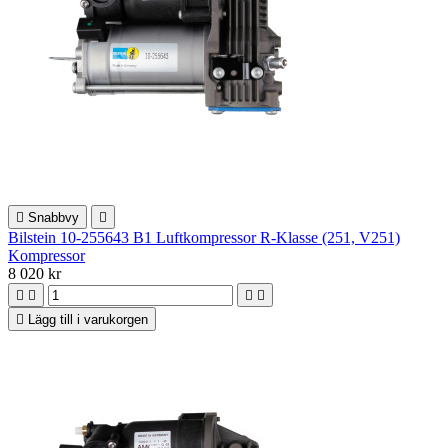

Snabbvy

Bilstein 10-255643 B1 Luftkompressor R-Klasse (251, V251)
Kompressor
8 020 kr





Lägg till i varukorgen