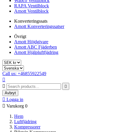
Wabco Ventilblock
RAPA Ventilblock
Arnott Ventilblock
Konverteringssats
Arnott Konverteringssatser
Övrigt
Arnott Höjdgivare
Arnott ABC Fjäderben
Arnott Hjälpluftfjädring
Call us: +46855922549



Avbryt

Logga in

Varukorg
0
Hem
Luftfjädring
Kompressorer