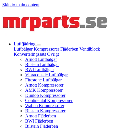
Skip to main content
Luftfjädring
Luftbälgar
Kompressorer
Fjäderben
Ventilblock
Konverteringssats
Övrigt
Arnott Luftbälgar
Bilstein Luftbälgar
BWI Luftbälgar
Vibracoustic Luftbälgar
Firestone Luftbälgar
Arnott Kompressorer
AMK Kompressorer
Dunlop Kompressorer
Continental Kompressorer
Wabco Kompressorer
Bilstein Kompressorer
Arnott Fjäderben
BWI Fjäderben
Bilstein Fjäderben