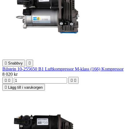

Snabbvy

Bilstein 10-255650 B1 Luftkompressor M-klass (166) Kompressor
8 020 kr





Lägg till i varukorgen