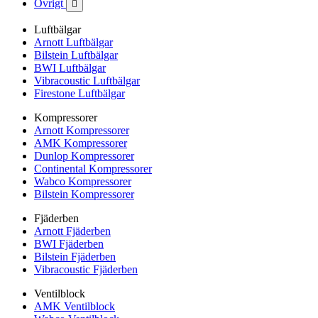
Övrigt

Luftbälgar
Arnott Luftbälgar
Bilstein Luftbälgar
BWI Luftbälgar
Vibracoustic Luftbälgar
Firestone Luftbälgar
Kompressorer
Arnott Kompressorer
AMK Kompressorer
Dunlop Kompressorer
Continental Kompressorer
Wabco Kompressorer
Bilstein Kompressorer
Fjäderben
Arnott Fjäderben
BWI Fjäderben
Bilstein Fjäderben
Vibracoustic Fjäderben
Ventilblock
AMK Ventilblock