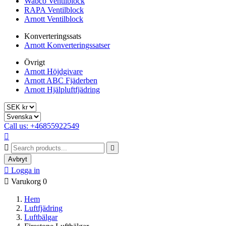
Wabco Ventilblock
RAPA Ventilblock
Arnott Ventilblock
Konverteringssats
Arnott Konverteringssatser
Övrigt
Arnott Höjdgivare
Arnott ABC Fjäderben
Arnott Hjälpluftfjädring
Call us: +46855922549



Avbryt

Logga in

Varukorg
0
Hem
Luftfjädring
Luftbälgar