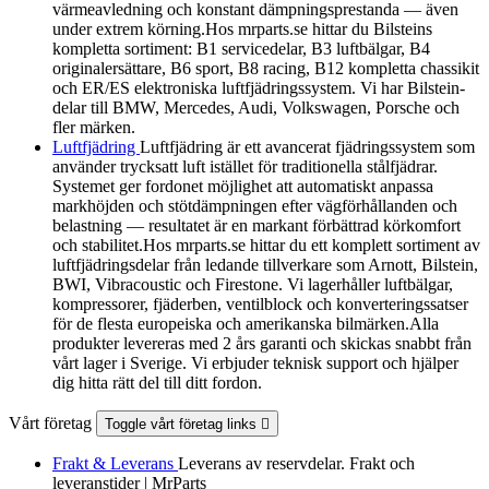
värmeavledning och konstant dämpningsprestanda — även
under extrem körning.Hos mrparts.se hittar du Bilsteins
kompletta sortiment: B1 servicedelar, B3 luftbälgar, B4
originalersättare, B6 sport, B8 racing, B12 kompletta chassikit
och ER/ES elektroniska luftfjädringssystem. Vi har Bilstein-
delar till BMW, Mercedes, Audi, Volkswagen, Porsche och
fler märken.
Luftfjädring
Luftfjädring är ett avancerat fjädringssystem som
använder trycksatt luft istället för traditionella stålfjädrar.
Systemet ger fordonet möjlighet att automatiskt anpassa
markhöjden och stötdämpningen efter vägförhållanden och
belastning — resultatet är en markant förbättrad körkomfort
och stabilitet.Hos mrparts.se hittar du ett komplett sortiment av
luftfjädringsdelar från ledande tillverkare som Arnott, Bilstein,
BWI, Vibracoustic och Firestone. Vi lagerhåller luftbälgar,
kompressorer, fjäderben, ventilblock och konverteringssatser
för de flesta europeiska och amerikanska bilmärken.Alla
produkter levereras med 2 års garanti och skickas snabbt från
vårt lager i Sverige. Vi erbjuder teknisk support och hjälper
dig hitta rätt del till ditt fordon.
Vårt företag
Toggle vårt företag links

Frakt & Leverans
Leverans av reservdelar. Frakt och
leveranstider | MrParts