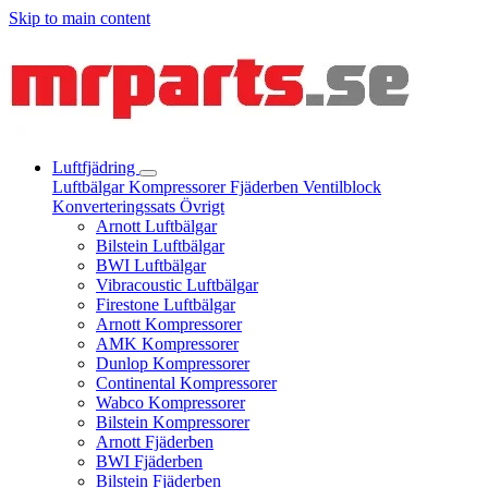
Skip to main content
Luftfjädring
Luftbälgar
Kompressorer
Fjäderben
Ventilblock
Konverteringssats
Övrigt
Arnott Luftbälgar
Bilstein Luftbälgar
BWI Luftbälgar
Vibracoustic Luftbälgar
Firestone Luftbälgar
Arnott Kompressorer
AMK Kompressorer
Dunlop Kompressorer
Continental Kompressorer
Wabco Kompressorer
Bilstein Kompressorer
Arnott Fjäderben
BWI Fjäderben
Bilstein Fjäderben