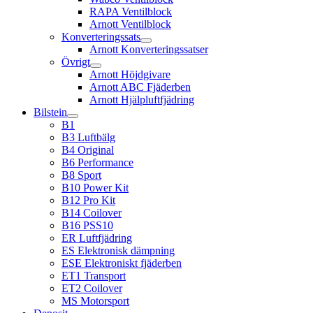
RAPA Ventilblock
Arnott Ventilblock
Konverteringssats
Arnott Konverteringssatser
Övrigt
Arnott Höjdgivare
Arnott ABC Fjäderben
Arnott Hjälpluftfjädring
Bilstein
B1
B3 Luftbälg
B4 Original
B6 Performance
B8 Sport
B10 Power Kit
B12 Pro Kit
B14 Coilover
B16 PSS10
ER Luftfjädring
ES Elektronisk dämpning
ESE Elektroniskt fjäderben
ET1 Transport
ET2 Coilover
MS Motorsport