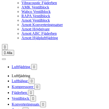
Vibracoustic Fjäderben
AMK Ventilblock
Wabco Ventilblock
RAPA Ventilblock
Arnott Ventilblock
Arnott Konverteringssatser
Arnott Höjdgivare
Arnott ABC Fjäderben
Arnott Hjälpluftfjädring


Alla
Luftfjädring

Luftfjädring
Luftbälgar

Kompressorer

Fjäderben

Ventilblock

Konverteringssats
