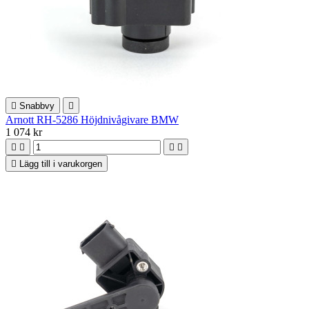

Snabbvy

Arnott RH-5286 Höjdnivågivare BMW
1 074 kr





Lägg till i varukorgen