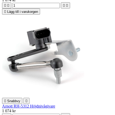





Lägg till i varukorgen

Snabbvy

Arnott RH-5312 Höjdnivågivare
1 074 kr