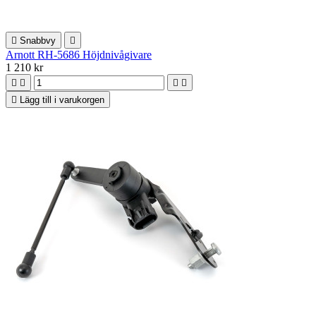

Snabbvy

Arnott RH-5686 Höjdnivågivare
1 210 kr





Lägg till i varukorgen