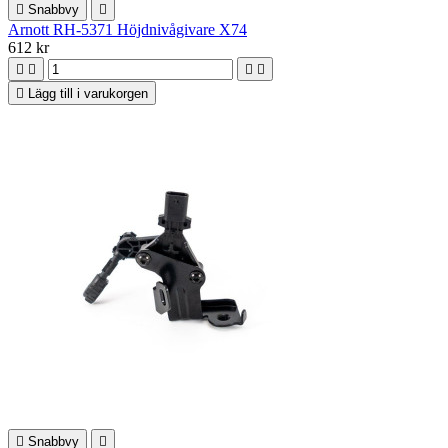

Snabbvy

Arnott RH-5371 Höjdnivågivare X74
612 kr





Lägg till i varukorgen

Snabbvy
