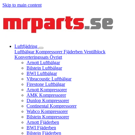
Skip to main content
Luftfjädring
Luftbälgar
Kompressorer
Fjäderben
Ventilblock
Konverteringssats
Övrigt
Arnott Luftbälgar
Bilstein Luftbälgar
BWI Luftbälgar
Vibracoustic Luftbälgar
Firestone Luftbälgar
Arnott Kompressorer
AMK Kompressorer
Dunlop Kompressorer
Continental Kompressorer
Wabco Kompressorer
Bilstein Kompressorer
Arnott Fjäderben
BWI Fjäderben
Bilstein Fjäderben