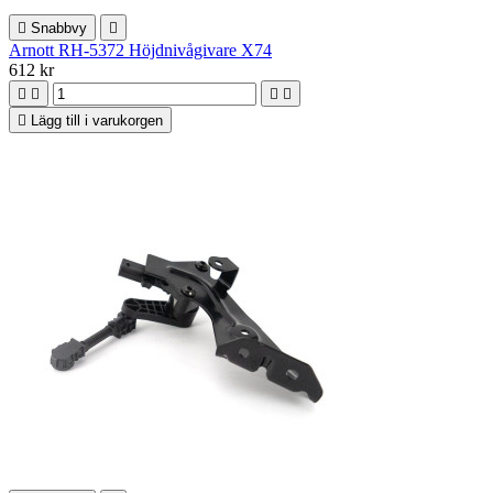

Snabbvy

Arnott RH-5372 Höjdnivågivare X74
612 kr





Lägg till i varukorgen