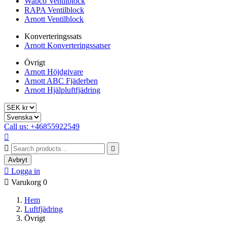
Wabco Ventilblock
RAPA Ventilblock
Arnott Ventilblock
Konverteringssats
Arnott Konverteringssatser
Övrigt
Arnott Höjdgivare
Arnott ABC Fjäderben
Arnott Hjälpluftfjädring
Call us: +46855922549



Avbryt

Logga in

Varukorg
0
Hem
Luftfjädring
Övrigt