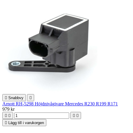

Snabbvy

Arnott RH-5298 Höjdnivågivare Mercedes R230 R199 R171
979 kr





Lägg till i varukorgen