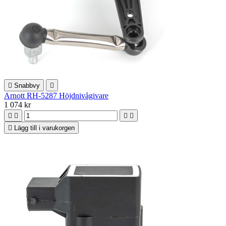

Snabbvy

Arnott RH-5287 Höjdnivågivare
1 074 kr





Lägg till i varukorgen