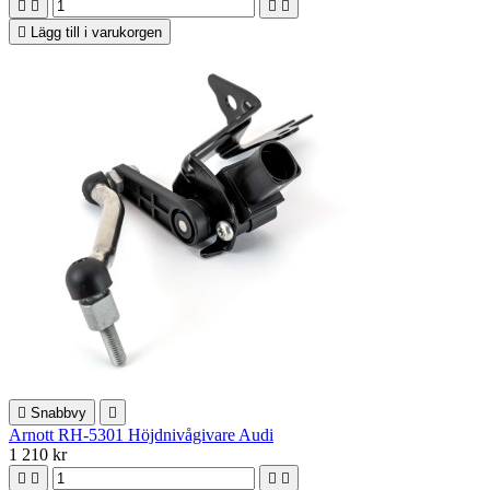





Lägg till i varukorgen

Snabbvy

Arnott RH-5301 Höjdnivågivare Audi
1 210 kr



