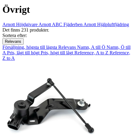
Övrigt
Arnott Höjdgivare
Arnott ABC Fjäderben
Arnott Hjälpluftfjädring
Det finns 231 produkter.
Sortera efter:
Relevans
Försäljning, högsta till lägsta
Relevans
Namn, A till Ö
Namn, Ö till
A
Pris, lågt till högt
Pris, högt till lågt
Reference, A to Z
Reference,
Z to A