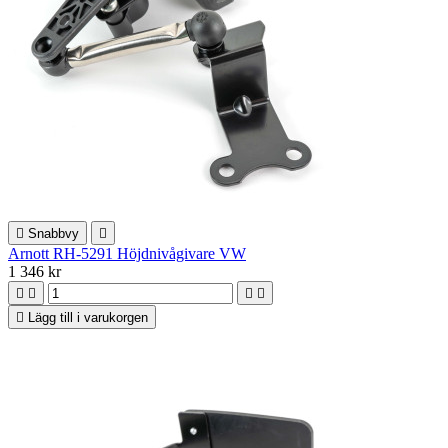

Snabbvy

Arnott RH-5291 Höjdnivågivare VW
1 346 kr





Lägg till i varukorgen