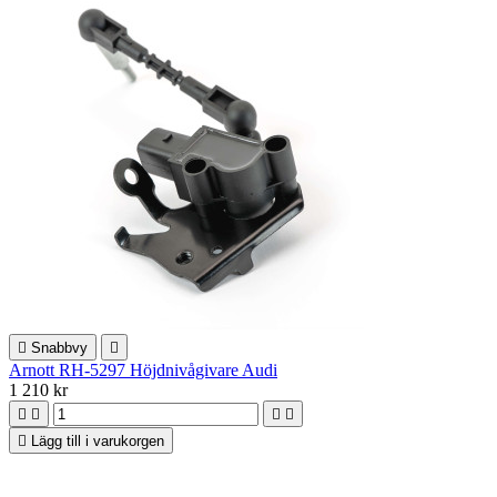

Snabbvy

Arnott RH-5297 Höjdnivågivare Audi
1 210 kr





Lägg till i varukorgen