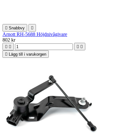

Snabbvy

Arnott RH-5688 Höjdnivågivare
802 kr





Lägg till i varukorgen