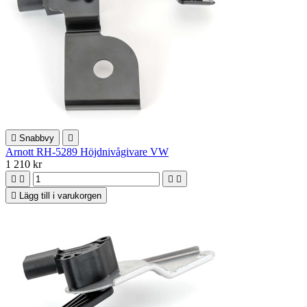

Snabbvy

Arnott RH-5289 Höjdnivågivare VW
1 210 kr





Lägg till i varukorgen