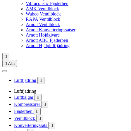
Vibracoustic Fjäderben
AMK Ventilblock
Wabco Ventilblock
RAPA Ventilblock
Arnott Ventilblock
Arnott Konverteringssatser
Arnott Höjdgivare
Arnott ABC Fjäderben
Arnott Hjälpluftfjädring


Alla
Luftfjädring

Luftfjädring
Luftbälgar

Kompressorer

Fjäderben

Ventilblock

Konverteringssats
