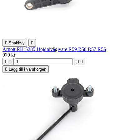

Snabbvy

Arnott RH-5285 Höjdnivågivare R59 R58 R57 R56
979 kr





Lägg till i varukorgen