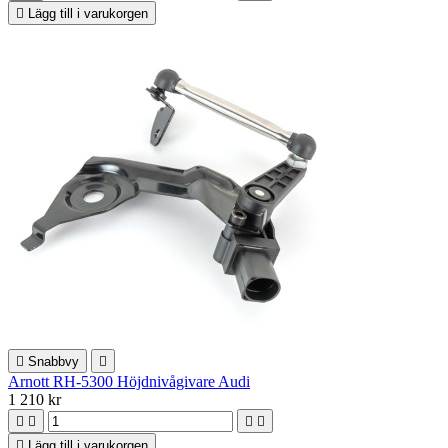

Lägg till i varukorgen

Snabbvy

Arnott RH-5300 Höjdnivågivare Audi
1 210 kr





Lägg till i varukorgen