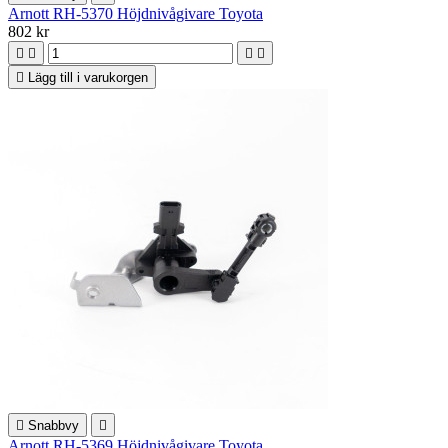
Arnott RH-5370 Höjdnivågivare Toyota
802 kr





Lägg till i varukorgen

Snabbvy

Arnott RH-5369 Höjdnivågivare Toyota