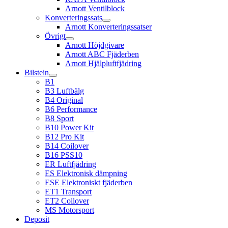
Arnott Ventilblock
Konverteringssats
Arnott Konverteringssatser
Övrigt
Arnott Höjdgivare
Arnott ABC Fjäderben
Arnott Hjälpluftfjädring
Bilstein
B1
B3 Luftbälg
B4 Original
B6 Performance
B8 Sport
B10 Power Kit
B12 Pro Kit
B14 Coilover
B16 PSS10
ER Luftfjädring
ES Elektronisk dämpning
ESE Elektroniskt fjäderben
ET1 Transport
ET2 Coilover
MS Motorsport
Deposit