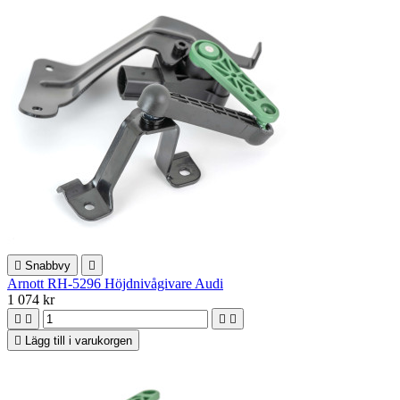

Snabbvy

Arnott RH-5296 Höjdnivågivare Audi
1 074 kr





Lägg till i varukorgen