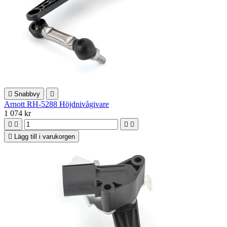

Snabbvy

Arnott RH-5288 Höjdnivågivare
1 074 kr





Lägg till i varukorgen