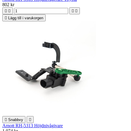
802 kr





Lägg till i varukorgen

Snabbvy

Arnott RH-5313 Höjdnivågivare
1 074 kr