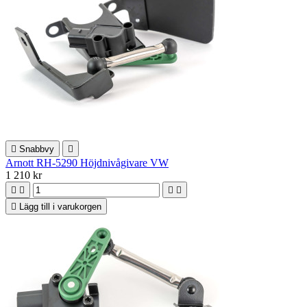

Snabbvy

Arnott RH-5290 Höjdnivågivare VW
1 210 kr





Lägg till i varukorgen