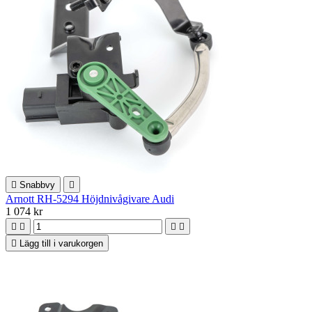

Snabbvy

Arnott RH-5294 Höjdnivågivare Audi
1 074 kr





Lägg till i varukorgen