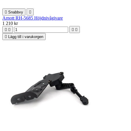

Snabbvy

Arnott RH-5685 Höjdnivågivare
1 210 kr





Lägg till i varukorgen