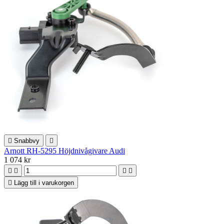

Snabbvy

Arnott RH-5295 Höjdnivågivare Audi
1 074 kr





Lägg till i varukorgen