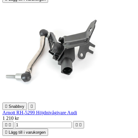

Snabbvy

Arnott RH-5299 Höjdnivågivare Audi
1 210 kr





Lägg till i varukorgen