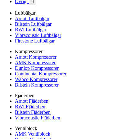
Övrigt

Luftbälgar
Arnott Luftbälgar
Bilstein Luftbälgar
BWI Luftbälgar
Vibracoustic Luftbälgar
Firestone Luftbälgar
Kompressorer
Arnott Kompressorer
AMK Kompressorer
Dunlop Kompressorer
Continental Kompressorer
Wabco Kompressorer
Bilstein Kompressorer
Fjäderben
Arnott Fjäderben
BWI Fjäderben
Bilstein Fjäderben
Vibracoustic Fjäderben
Ventilblock
AMK Ventilblock