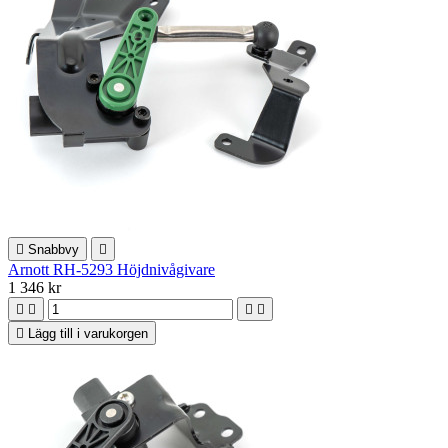

Snabbvy

Arnott RH-5293 Höjdnivågivare
1 346 kr





Lägg till i varukorgen