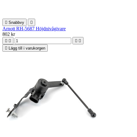

Snabbvy

Arnott RH-5687 Höjdnivågivare
802 kr





Lägg till i varukorgen