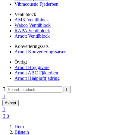
Vibracoustic Fjäderben
Ventilblock
AMK Ventilblock
Wabco Ventilblock
RAPA Ventilblock
Arnott Ventilblock
Konverteringssats
Arnott Konverteringssatser
Övrigt
Arnott Höjdgivare
Arnott ABC Fjäderben
Arnott Hjälpluftfjädring



Avbryt


0
Hem
Bilstein