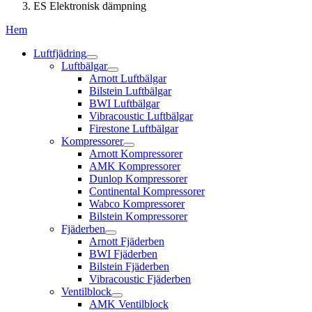
ES Elektronisk dämpning
Hem
Luftfjädring
Luftbälgar
Arnott Luftbälgar
Bilstein Luftbälgar
BWI Luftbälgar
Vibracoustic Luftbälgar
Firestone Luftbälgar
Kompressorer
Arnott Kompressorer
AMK Kompressorer
Dunlop Kompressorer
Continental Kompressorer
Wabco Kompressorer
Bilstein Kompressorer
Fjäderben
Arnott Fjäderben
BWI Fjäderben
Bilstein Fjäderben
Vibracoustic Fjäderben
Ventilblock
AMK Ventilblock