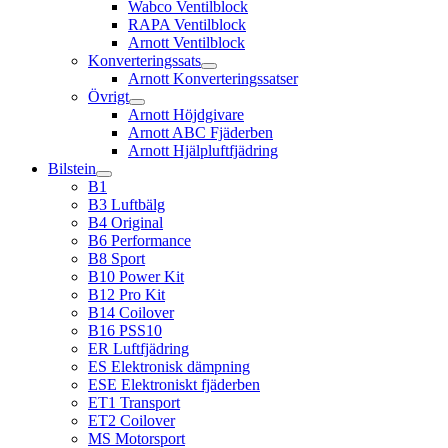
Wabco Ventilblock
RAPA Ventilblock
Arnott Ventilblock
Konverteringssats
Arnott Konverteringssatser
Övrigt
Arnott Höjdgivare
Arnott ABC Fjäderben
Arnott Hjälpluftfjädring
Bilstein
B1
B3 Luftbälg
B4 Original
B6 Performance
B8 Sport
B10 Power Kit
B12 Pro Kit
B14 Coilover
B16 PSS10
ER Luftfjädring
ES Elektronisk dämpning
ESE Elektroniskt fjäderben
ET1 Transport
ET2 Coilover
MS Motorsport