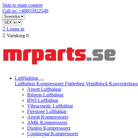
Skip to main content
Call us: +46855922549

Logga in

Varukorg
0
Luftfjädring
Luftbälgar
Kompressorer
Fjäderben
Ventilblock
Konverterings
Arnott Luftbälgar
Bilstein Luftbälgar
BWI Luftbälgar
Vibracoustic Luftbälgar
Firestone Luftbälgar
Arnott Kompressorer
AMK Kompressorer
Dunlop Kompressorer
Continental Kompressorer