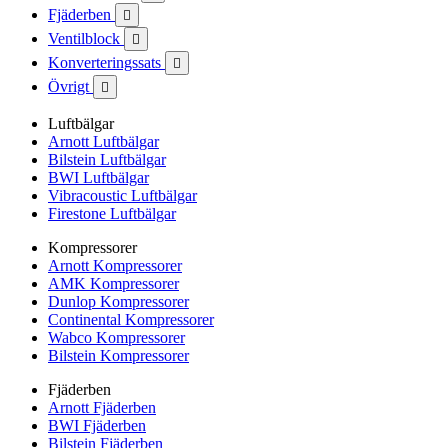
Fjäderben

Ventilblock

Konverteringssats

Övrigt

Luftbälgar
Arnott Luftbälgar
Bilstein Luftbälgar
BWI Luftbälgar
Vibracoustic Luftbälgar
Firestone Luftbälgar
Kompressorer
Arnott Kompressorer
AMK Kompressorer
Dunlop Kompressorer
Continental Kompressorer
Wabco Kompressorer
Bilstein Kompressorer
Fjäderben
Arnott Fjäderben
BWI Fjäderben
Bilstein Fjäderben