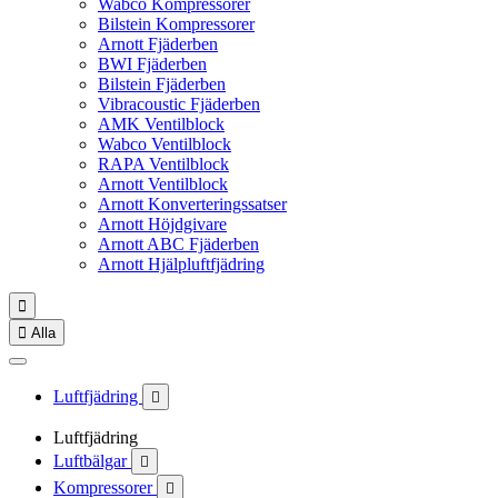
Wabco Kompressorer
Bilstein Kompressorer
Arnott Fjäderben
BWI Fjäderben
Bilstein Fjäderben
Vibracoustic Fjäderben
AMK Ventilblock
Wabco Ventilblock
RAPA Ventilblock
Arnott Ventilblock
Arnott Konverteringssatser
Arnott Höjdgivare
Arnott ABC Fjäderben
Arnott Hjälpluftfjädring


Alla
Luftfjädring

Luftfjädring
Luftbälgar

Kompressorer
