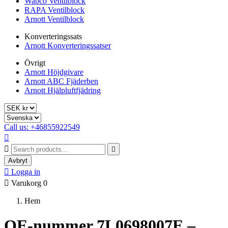
Wabco Ventilblock
RAPA Ventilblock
Arnott Ventilblock
Konverteringssats
Arnott Konverteringssatser
Övrigt
Arnott Höjdgivare
Arnott ABC Fjäderben
Arnott Hjälpluftfjädring
Call us: +46855922549



Avbryt

Logga in

Varukorg
0
Hem
OE-nummer 7L0698007E –