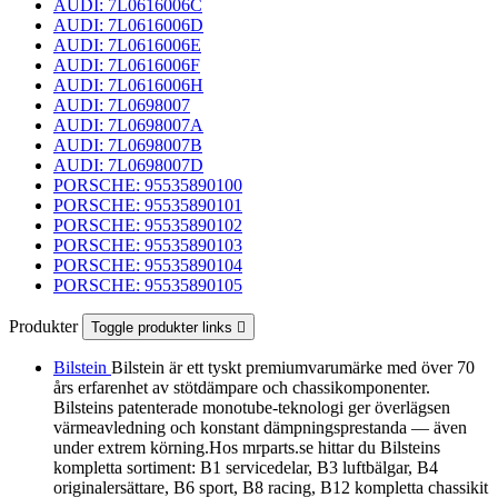
AUDI: 7L0616006C
AUDI: 7L0616006D
AUDI: 7L0616006E
AUDI: 7L0616006F
AUDI: 7L0616006H
AUDI: 7L0698007
AUDI: 7L0698007A
AUDI: 7L0698007B
AUDI: 7L0698007D
PORSCHE: 95535890100
PORSCHE: 95535890101
PORSCHE: 95535890102
PORSCHE: 95535890103
PORSCHE: 95535890104
PORSCHE: 95535890105
Produkter
Toggle produkter links

Bilstein
Bilstein är ett tyskt premiumvarumärke med över 70
års erfarenhet av stötdämpare och chassikomponenter.
Bilsteins patenterade monotube-teknologi ger överlägsen
värmeavledning och konstant dämpningsprestanda — även
under extrem körning.Hos mrparts.se hittar du Bilsteins
kompletta sortiment: B1 servicedelar, B3 luftbälgar, B4
originalersättare, B6 sport, B8 racing, B12 kompletta chassikit