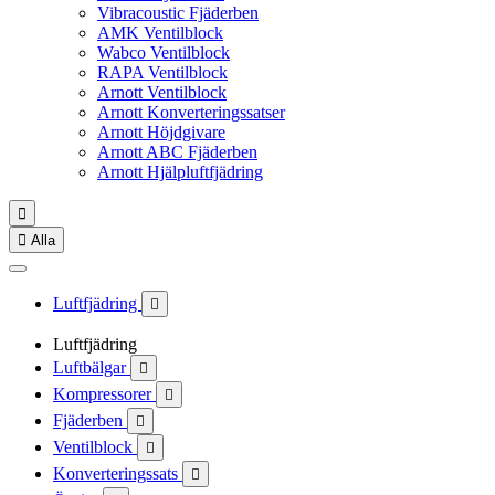
Vibracoustic Fjäderben
AMK Ventilblock
Wabco Ventilblock
RAPA Ventilblock
Arnott Ventilblock
Arnott Konverteringssatser
Arnott Höjdgivare
Arnott ABC Fjäderben
Arnott Hjälpluftfjädring


Alla
Luftfjädring

Luftfjädring
Luftbälgar

Kompressorer

Fjäderben

Ventilblock

Konverteringssats
