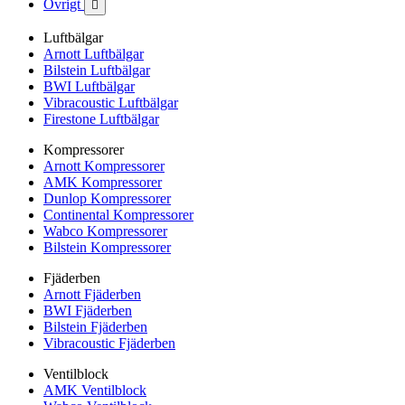
Övrigt

Luftbälgar
Arnott Luftbälgar
Bilstein Luftbälgar
BWI Luftbälgar
Vibracoustic Luftbälgar
Firestone Luftbälgar
Kompressorer
Arnott Kompressorer
AMK Kompressorer
Dunlop Kompressorer
Continental Kompressorer
Wabco Kompressorer
Bilstein Kompressorer
Fjäderben
Arnott Fjäderben
BWI Fjäderben
Bilstein Fjäderben
Vibracoustic Fjäderben
Ventilblock
AMK Ventilblock