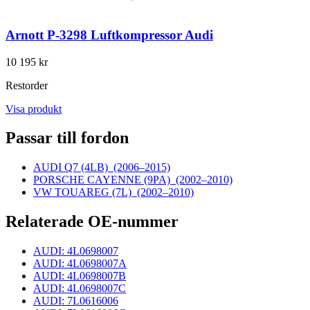
Arnott P-3298 Luftkompressor Audi
10 195 kr
Restorder
Visa produkt
Passar till fordon
AUDI Q7 (4LB)
(2006–2015)
PORSCHE CAYENNE (9PA)
(2002–2010)
VW TOUAREG (7L)
(2002–2010)
Relaterade OE-nummer
AUDI: 4L0698007
AUDI: 4L0698007A
AUDI: 4L0698007B
AUDI: 4L0698007C
AUDI: 7L0616006