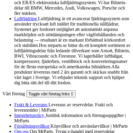
och ER/ES elektroniska luftfjädringssystem. Vi har Bilstein-
delar till BMW, Mercedes, Audi, Volkswagen, Porsche och
fler märken.
Luftfjädring
Luftfjädring är ett avancerat fjädringssystem som
använder trycksatt luft istället för traditionella stålfjädrar.
Systemet ger fordonet möjlighet att automatiskt anpassa
markhöjden och stötdämpningen efter vägförhållanden och
belastning — resultatet är en markant förbättrad körkomfort
och stabilitet.Hos mrparts.se hittar du ett komplett sortiment av
luftfjädringsdelar från ledande tillverkare som Arnott, Bilstein,
BWI, Vibracoustic och Firestone. Vi lagerhåller luftbälgar,
kompressorer, fjäderben, ventilblock och konverteringssatser
för de flesta europeiska och amerikanska bilmärken.Alla
produkter levereras med 2 års garanti och skickas snabbt från
vårt lager i Sverige. Vi erbjuder teknisk support och hjälper
dig hitta rätt del till ditt fordon.
Vårt företag
Toggle vårt företag links

Frakt & Leverans
Leverans av reservdelar. Frakt och
leveranstider | MrParts
Integritetspolicy
Juridisk information och företagsuppgifter |
MrParts
Försäljningsvillkor
Köpvillkor och användarvillkor | MrParts
Om oss
Om MrParts. Trygg e-handel med reservdelar