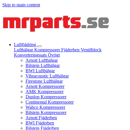
Skip to main content
Luftfjädring
Luftbälgar
Kompressorer
Fjäderben
Ventilblock
Konverteringssats
Övrigt
Arnott Luftbälgar
Bilstein Luftbälgar
BWI Luftbälgar
Vibracoustic Luftbälgar
Firestone Luftbälgar
Arnott Kompressorer
AMK Kompressorer
Dunlop Kompressorer
Continental Kompressorer
Wabco Kompressorer
Bilstein Kompressorer
Arnott Fjäderben
BWI Fjäderben
Bilstein Fjäderben