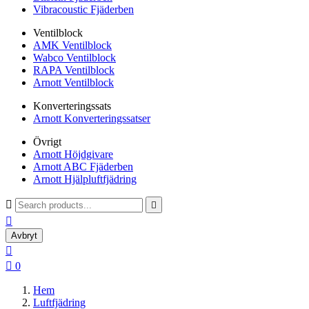
Vibracoustic Fjäderben
Ventilblock
AMK Ventilblock
Wabco Ventilblock
RAPA Ventilblock
Arnott Ventilblock
Konverteringssats
Arnott Konverteringssatser
Övrigt
Arnott Höjdgivare
Arnott ABC Fjäderben
Arnott Hjälpluftfjädring



Avbryt


0
Hem
Luftfjädring