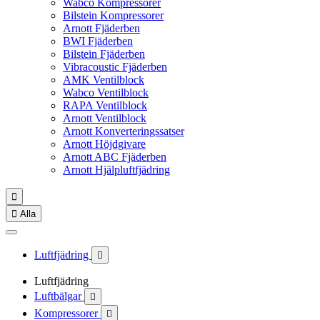
Wabco Kompressorer
Bilstein Kompressorer
Arnott Fjäderben
BWI Fjäderben
Bilstein Fjäderben
Vibracoustic Fjäderben
AMK Ventilblock
Wabco Ventilblock
RAPA Ventilblock
Arnott Ventilblock
Arnott Konverteringssatser
Arnott Höjdgivare
Arnott ABC Fjäderben
Arnott Hjälpluftfjädring


Alla
Luftfjädring

Luftfjädring
Luftbälgar

Kompressorer
