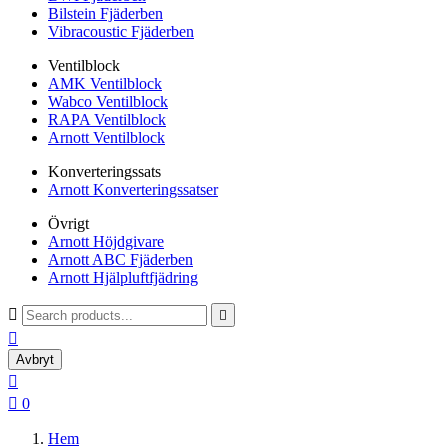
Bilstein Fjäderben
Vibracoustic Fjäderben
Ventilblock
AMK Ventilblock
Wabco Ventilblock
RAPA Ventilblock
Arnott Ventilblock
Konverteringssats
Arnott Konverteringssatser
Övrigt
Arnott Höjdgivare
Arnott ABC Fjäderben
Arnott Hjälpluftfjädring



Avbryt


0
Hem