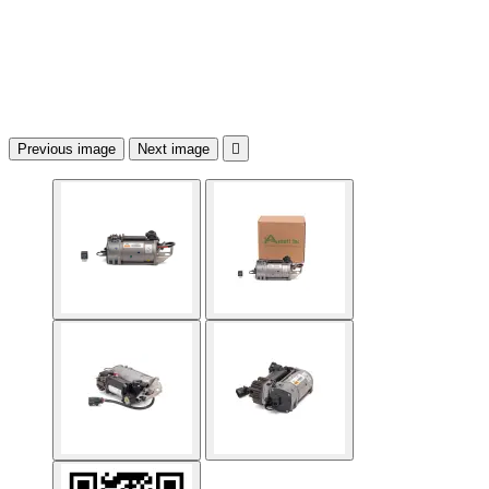
Previous image
Next image
