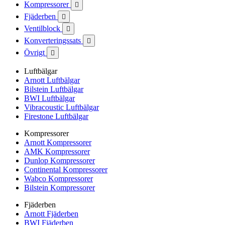
Kompressorer

Fjäderben

Ventilblock

Konverteringssats

Övrigt

Luftbälgar
Arnott Luftbälgar
Bilstein Luftbälgar
BWI Luftbälgar
Vibracoustic Luftbälgar
Firestone Luftbälgar
Kompressorer
Arnott Kompressorer
AMK Kompressorer
Dunlop Kompressorer
Continental Kompressorer
Wabco Kompressorer
Bilstein Kompressorer
Fjäderben
Arnott Fjäderben
BWI Fjäderben