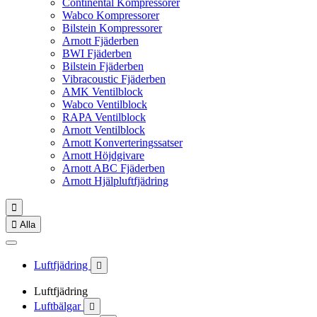
Continental Kompressorer
Wabco Kompressorer
Bilstein Kompressorer
Arnott Fjäderben
BWI Fjäderben
Bilstein Fjäderben
Vibracoustic Fjäderben
AMK Ventilblock
Wabco Ventilblock
RAPA Ventilblock
Arnott Ventilblock
Arnott Konverteringssatser
Arnott Höjdgivare
Arnott ABC Fjäderben
Arnott Hjälpluftfjädring


Alla
Luftfjädring

Luftfjädring
Luftbälgar
