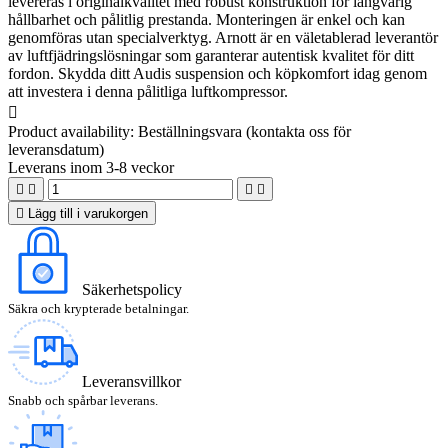
levereras i originalkvalitet med robust konstruktion för långvarig
hållbarhet och pålitlig prestanda. Monteringen är enkel och kan
genomföras utan specialverktyg. Arnott är en väletablerad leverantör
av luftfjädringslösningar som garanterar autentisk kvalitet för ditt
fordon. Skydda ditt Audis suspension och köpkomfort idag genom
att investera i denna pålitliga luftkompressor.

Product availability:
Beställningsvara (kontakta oss för
leveransdatum)
Leverans inom 3-8 veckor





Lägg till i varukorgen
Säkerhetspolicy
Säkra och krypterade betalningar.
Leveransvillkor
Snabb och spårbar leverans.