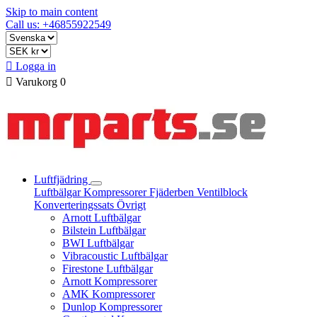
Skip to main content
Call us: +46855922549

Logga in

Varukorg
0
Luftfjädring
Luftbälgar
Kompressorer
Fjäderben
Ventilblock
Konverteringssats
Övrigt
Arnott Luftbälgar
Bilstein Luftbälgar
BWI Luftbälgar
Vibracoustic Luftbälgar
Firestone Luftbälgar
Arnott Kompressorer
AMK Kompressorer
Dunlop Kompressorer