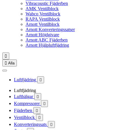
Vibracoustic Fjäderben
AMK Ventilblock
Wabco Ventilblock
RAPA Ventilblock
Arnott Ventilblock
Arnott Konverteringssatser
Arnott Höjdgivare
Arnott ABC Fjäderben
Arnott Hjälpluftfjädring


Alla
Luftfjädring

Luftfjädring
Luftbälgar

Kompressorer

Fjäderben

Ventilblock

Konverteringssats
