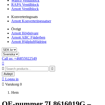
Wabco Ventilblock
RAPA Ventilblock
Arnott Ventilblock
Konverteringssats
Arnott Konverteringssatser
Övrigt
Arnott Höjdgivare
Arnott ABC Fjäderben
Arnott Hjälpluftfjädring
Call us: +46855922549



Avbryt

Logga in

Varukorg
0
Hem
OE-nummer 7L8616019G –