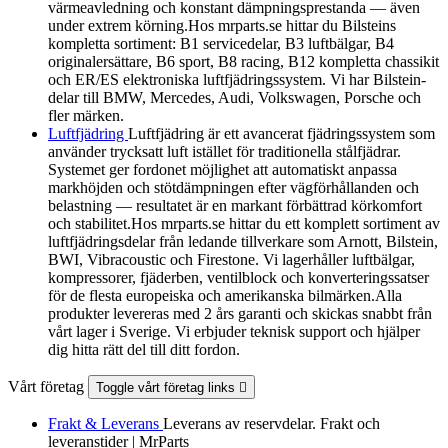
värmeavledning och konstant dämpningsprestanda — även
under extrem körning.Hos mrparts.se hittar du Bilsteins
kompletta sortiment: B1 servicedelar, B3 luftbälgar, B4
originalersättare, B6 sport, B8 racing, B12 kompletta chassikit
och ER/ES elektroniska luftfjädringssystem. Vi har Bilstein-
delar till BMW, Mercedes, Audi, Volkswagen, Porsche och
fler märken.
Luftfjädring
Luftfjädring är ett avancerat fjädringssystem som
använder trycksatt luft istället för traditionella stålfjädrar.
Systemet ger fordonet möjlighet att automatiskt anpassa
markhöjden och stötdämpningen efter vägförhållanden och
belastning — resultatet är en markant förbättrad körkomfort
och stabilitet.Hos mrparts.se hittar du ett komplett sortiment av
luftfjädringsdelar från ledande tillverkare som Arnott, Bilstein,
BWI, Vibracoustic och Firestone. Vi lagerhåller luftbälgar,
kompressorer, fjäderben, ventilblock och konverteringssatser
för de flesta europeiska och amerikanska bilmärken.Alla
produkter levereras med 2 års garanti och skickas snabbt från
vårt lager i Sverige. Vi erbjuder teknisk support och hjälper
dig hitta rätt del till ditt fordon.
Vårt företag
Toggle vårt företag links

Frakt & Leverans
Leverans av reservdelar. Frakt och
leveranstider | MrParts