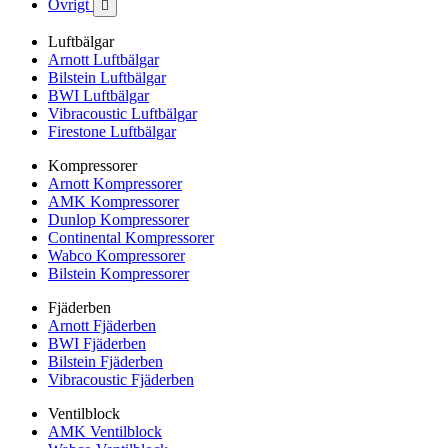
Övrigt

Luftbälgar
Arnott Luftbälgar
Bilstein Luftbälgar
BWI Luftbälgar
Vibracoustic Luftbälgar
Firestone Luftbälgar
Kompressorer
Arnott Kompressorer
AMK Kompressorer
Dunlop Kompressorer
Continental Kompressorer
Wabco Kompressorer
Bilstein Kompressorer
Fjäderben
Arnott Fjäderben
BWI Fjäderben
Bilstein Fjäderben
Vibracoustic Fjäderben
Ventilblock
AMK Ventilblock