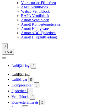
Vibracoustic Fjäderben
AMK Ventilblock
Wabco Ventilblock
RAPA Ventilblock
Arnott Ventilblock
Arnott Konverteringssatser
Arnott Höjdgivare
Arnott ABC Fjäderben
Arnott Hjälpluftfjädring


Alla
Luftfjädring

Luftfjädring
Luftbälgar

Kompressorer

Fjäderben

Ventilblock

Konverteringssats
