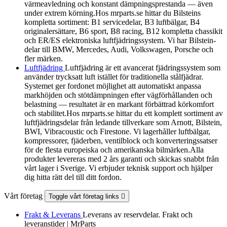
värmeavledning och konstant dämpningsprestanda — även
under extrem körning.Hos mrparts.se hittar du Bilsteins
kompletta sortiment: B1 servicedelar, B3 luftbälgar, B4
originalersättare, B6 sport, B8 racing, B12 kompletta chassikit
och ER/ES elektroniska luftfjädringssystem. Vi har Bilstein-
delar till BMW, Mercedes, Audi, Volkswagen, Porsche och
fler märken.
Luftfjädring
Luftfjädring är ett avancerat fjädringssystem som
använder trycksatt luft istället för traditionella stålfjädrar.
Systemet ger fordonet möjlighet att automatiskt anpassa
markhöjden och stötdämpningen efter vägförhållanden och
belastning — resultatet är en markant förbättrad körkomfort
och stabilitet.Hos mrparts.se hittar du ett komplett sortiment av
luftfjädringsdelar från ledande tillverkare som Arnott, Bilstein,
BWI, Vibracoustic och Firestone. Vi lagerhåller luftbälgar,
kompressorer, fjäderben, ventilblock och konverteringssatser
för de flesta europeiska och amerikanska bilmärken.Alla
produkter levereras med 2 års garanti och skickas snabbt från
vårt lager i Sverige. Vi erbjuder teknisk support och hjälper
dig hitta rätt del till ditt fordon.
Vårt företag
Toggle vårt företag links

Frakt & Leverans
Leverans av reservdelar. Frakt och
leveranstider | MrParts