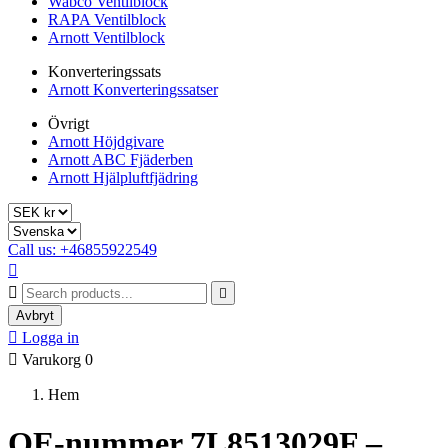
Wabco Ventilblock
RAPA Ventilblock
Arnott Ventilblock
Konverteringssats
Arnott Konverteringssatser
Övrigt
Arnott Höjdgivare
Arnott ABC Fjäderben
Arnott Hjälpluftfjädring
Call us: +46855922549



Avbryt

Logga in

Varukorg
0
Hem
OE-nummer 7L8513029F –