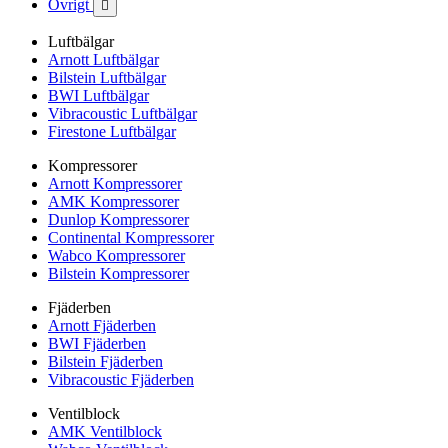
Övrigt

Luftbälgar
Arnott Luftbälgar
Bilstein Luftbälgar
BWI Luftbälgar
Vibracoustic Luftbälgar
Firestone Luftbälgar
Kompressorer
Arnott Kompressorer
AMK Kompressorer
Dunlop Kompressorer
Continental Kompressorer
Wabco Kompressorer
Bilstein Kompressorer
Fjäderben
Arnott Fjäderben
BWI Fjäderben
Bilstein Fjäderben
Vibracoustic Fjäderben
Ventilblock
AMK Ventilblock