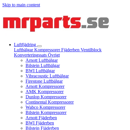
Skip to main content
Luftfjädring
Luftbälgar
Kompressorer
Fjäderben
Ventilblock
Konverteringssats
Övrigt
Arnott Luftbälgar
Bilstein Luftbälgar
BWI Luftbälgar
Vibracoustic Luftbälgar
Firestone Luftbälgar
Arnott Kompressorer
AMK Kompressorer
Dunlop Kompressorer
Continental Kompressorer
Wabco Kompressorer
Bilstein Kompressorer
Arnott Fjäderben
BWI Fjäderben
Bilstein Fjäderben