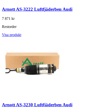
Arnott AS-3222 Luftfjäderben Audi
7 871 kr
Restorder
Visa produkt
Arnott AS-3230 Luftfjäderben Audi