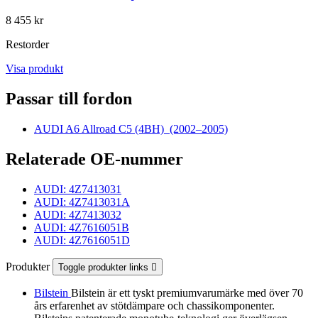
8 455 kr
Restorder
Visa produkt
Passar till fordon
AUDI A6 Allroad C5 (4BH)
(2002–2005)
Relaterade OE-nummer
AUDI: 4Z7413031
AUDI: 4Z7413031A
AUDI: 4Z7413032
AUDI: 4Z7616051B
AUDI: 4Z7616051D
Produkter
Toggle produkter links

Bilstein
Bilstein är ett tyskt premiumvarumärke med över 70
års erfarenhet av stötdämpare och chassikomponenter.