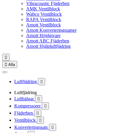
Vibracoustic Fjäderben
AMK Ventilblock
Wabco Ventilblock
RAPA Ventilblock
Arnott Ventilblock
Arnott Konverteringssatser
Arnott Höjdgivare
Arnott ABC Fjäderben
Arnott Hjälpluftfjädring


Alla
Luftfjädring

Luftfjädring
Luftbälgar

Kompressorer

Fjäderben

Ventilblock

Konverteringssats
