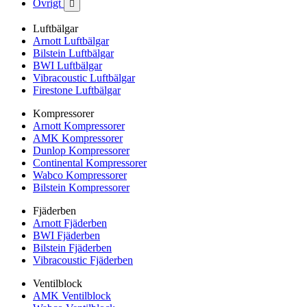
Övrigt

Luftbälgar
Arnott Luftbälgar
Bilstein Luftbälgar
BWI Luftbälgar
Vibracoustic Luftbälgar
Firestone Luftbälgar
Kompressorer
Arnott Kompressorer
AMK Kompressorer
Dunlop Kompressorer
Continental Kompressorer
Wabco Kompressorer
Bilstein Kompressorer
Fjäderben
Arnott Fjäderben
BWI Fjäderben
Bilstein Fjäderben
Vibracoustic Fjäderben
Ventilblock
AMK Ventilblock