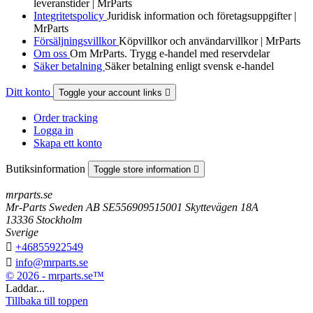
leveranstider | MrParts
Integritetspolicy
Juridisk information och företagsuppgifter |
MrParts
Försäljningsvillkor
Köpvillkor och användarvillkor | MrParts
Om oss
Om MrParts. Trygg e-handel med reservdelar
Säker betalning
Säker betalning enligt svensk e-handel
Ditt konto
Toggle your account links

Order tracking
Logga in
Skapa ett konto
Butiksinformation
Toggle store information

mrparts.se
Mr-Parts Sweden AB SE556909515001 Skyttevägen 18A
13336 Stockholm
Sverige

+46855922549

info@mrparts.se
© 2026 - mrparts.se™
Laddar...
Tillbaka till toppen