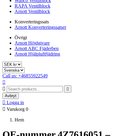
Wabco Ventilblock
RAPA Ventilblock
Arnott Ventilblock
Konverteringssats
Arnott Konverteringssatser
Övrigt
Arnott Höjdgivare
Arnott ABC Fjäderben
Arnott Hjälpluftfjädring
Call us: +46855922549



Avbryt

Logga in

Varukorg
0
Hem
OE-nummer 4Z7616051 –