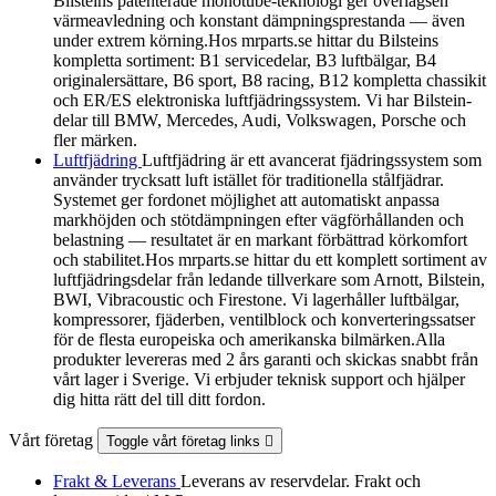
Bilsteins patenterade monotube-teknologi ger överlägsen
värmeavledning och konstant dämpningsprestanda — även
under extrem körning.Hos mrparts.se hittar du Bilsteins
kompletta sortiment: B1 servicedelar, B3 luftbälgar, B4
originalersättare, B6 sport, B8 racing, B12 kompletta chassikit
och ER/ES elektroniska luftfjädringssystem. Vi har Bilstein-
delar till BMW, Mercedes, Audi, Volkswagen, Porsche och
fler märken.
Luftfjädring
Luftfjädring är ett avancerat fjädringssystem som
använder trycksatt luft istället för traditionella stålfjädrar.
Systemet ger fordonet möjlighet att automatiskt anpassa
markhöjden och stötdämpningen efter vägförhållanden och
belastning — resultatet är en markant förbättrad körkomfort
och stabilitet.Hos mrparts.se hittar du ett komplett sortiment av
luftfjädringsdelar från ledande tillverkare som Arnott, Bilstein,
BWI, Vibracoustic och Firestone. Vi lagerhåller luftbälgar,
kompressorer, fjäderben, ventilblock och konverteringssatser
för de flesta europeiska och amerikanska bilmärken.Alla
produkter levereras med 2 års garanti och skickas snabbt från
vårt lager i Sverige. Vi erbjuder teknisk support och hjälper
dig hitta rätt del till ditt fordon.
Vårt företag
Toggle vårt företag links

Frakt & Leverans
Leverans av reservdelar. Frakt och