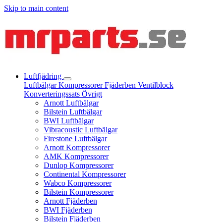
Skip to main content
Luftfjädring
Luftbälgar
Kompressorer
Fjäderben
Ventilblock
Konverteringssats
Övrigt
Arnott Luftbälgar
Bilstein Luftbälgar
BWI Luftbälgar
Vibracoustic Luftbälgar
Firestone Luftbälgar
Arnott Kompressorer
AMK Kompressorer
Dunlop Kompressorer
Continental Kompressorer
Wabco Kompressorer
Bilstein Kompressorer
Arnott Fjäderben
BWI Fjäderben
Bilstein Fjäderben