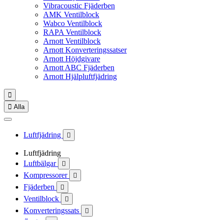
Vibracoustic Fjäderben
AMK Ventilblock
Wabco Ventilblock
RAPA Ventilblock
Arnott Ventilblock
Arnott Konverteringssatser
Arnott Höjdgivare
Arnott ABC Fjäderben
Arnott Hjälpluftfjädring


Alla
Luftfjädring

Luftfjädring
Luftbälgar

Kompressorer

Fjäderben

Ventilblock

Konverteringssats
