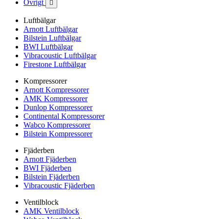
Övrigt

Luftbälgar
Arnott Luftbälgar
Bilstein Luftbälgar
BWI Luftbälgar
Vibracoustic Luftbälgar
Firestone Luftbälgar
Kompressorer
Arnott Kompressorer
AMK Kompressorer
Dunlop Kompressorer
Continental Kompressorer
Wabco Kompressorer
Bilstein Kompressorer
Fjäderben
Arnott Fjäderben
BWI Fjäderben
Bilstein Fjäderben
Vibracoustic Fjäderben
Ventilblock
AMK Ventilblock