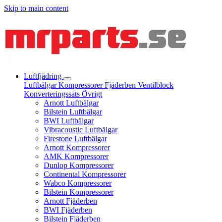
Skip to main content
Luftfjädring
Luftbälgar
Kompressorer
Fjäderben
Ventilblock
Konverteringssats
Övrigt
Arnott Luftbälgar
Bilstein Luftbälgar
BWI Luftbälgar
Vibracoustic Luftbälgar
Firestone Luftbälgar
Arnott Kompressorer
AMK Kompressorer
Dunlop Kompressorer
Continental Kompressorer
Wabco Kompressorer
Bilstein Kompressorer
Arnott Fjäderben
BWI Fjäderben
Bilstein Fjäderben