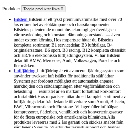
Produkter
Toggle produkter links

Bilstein
Bilstein är ett tyskt premiumvarumärke med över 70
års erfarenhet av stötdämpare och chassikomponenter.
Bilsteins patenterade monotube-teknologi ger överlägsen
värmeavledning och konstant dämpningsprestanda — även
under extrem körning.Hos mrparts.se hittar du Bilsteins
kompletta sortiment: B1 servicedelar, B3 luftbälgar, B4
originalersättare, B6 sport, B8 racing, B12 kompletta chassikit
och ER/ES elektroniska luftfjädringssystem. Vi har Bilstein-
delar till BMW, Mercedes, Audi, Volkswagen, Porsche och
fler märken.
Luftfjädring
Luftfjädring är ett avancerat fjädringssystem som
använder trycksatt luft istället för traditionella stålfjädrar.
Systemet ger fordonet möjlighet att automatiskt anpassa
markhöjden och stötdämpningen efter vägförhållanden och
belastning — resultatet är en markant förbättrad körkomfort
och stabilitet.Hos mrparts.se hittar du ett komplett sortiment av
luftfjädringsdelar från ledande tillverkare som Arnott, Bilstein,
BWI, Vibracoustic och Firestone. Vi lagerhåller luftbälgar,
kompressorer, fjäderben, ventilblock och konverteringssatser
för de flesta europeiska och amerikanska bilmärken.Alla
produkter levereras med 2 års garanti och skickas snabbt från
vårt lager i Sverige. Vi erbjuder teknisk support och hjälper