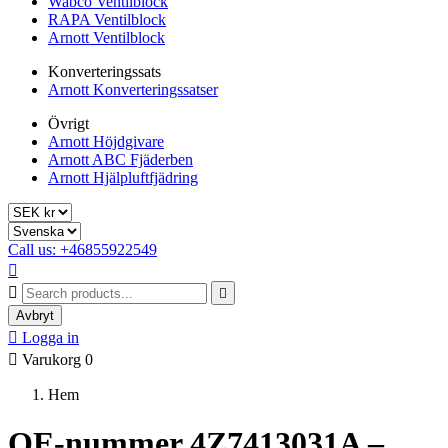
Wabco Ventilblock
RAPA Ventilblock
Arnott Ventilblock
Konverteringssats
Arnott Konverteringssatser
Övrigt
Arnott Höjdgivare
Arnott ABC Fjäderben
Arnott Hjälpluftfjädring
Call us: +46855922549



Avbryt

Logga in

Varukorg
0
Hem
OE-nummer 4Z7413031A –