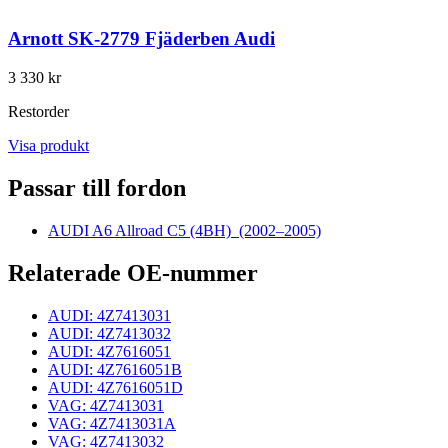
Arnott SK-2779 Fjäderben Audi
3 330 kr
Restorder
Visa produkt
Passar till fordon
AUDI A6 Allroad C5 (4BH)
(2002–2005)
Relaterade OE-nummer
AUDI: 4Z7413031
AUDI: 4Z7413032
AUDI: 4Z7616051
AUDI: 4Z7616051B
AUDI: 4Z7616051D
VAG: 4Z7413031
VAG: 4Z7413031A
VAG: 4Z7413032