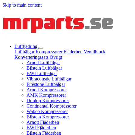
Skip to main content
Luftfjädring
Luftbälgar
Kompressorer
Fjäderben
Ventilblock
Konverteringssats
Övrigt
Arnott Luftbälgar
Bilstein Luftbälgar
BWI Luftbälgar
Vibracoustic Luftbälgar
Firestone Luftbälgar
Arnott Kompressorer
AMK Kompressorer
Dunlop Kompressorer
Continental Kompressorer
Wabco Kompressorer
Bilstein Kompressorer
Arnott Fjäderben
BWI Fjäderben
Bilstein Fjäderben