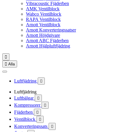
Vibracoustic Fjäderben
AMK Ventilblock
Wabco Ventilblock
RAPA Ventilblock
Arnott Ventilblock
Arnott Konverteringssatser
Arnott Höjdgivare
Arnott ABC Fjäderben
Arnott Hjälpluftfjädring


Alla
Luftfjädring

Luftfjädring
Luftbälgar

Kompressorer

Fjäderben

Ventilblock

Konverteringssats
