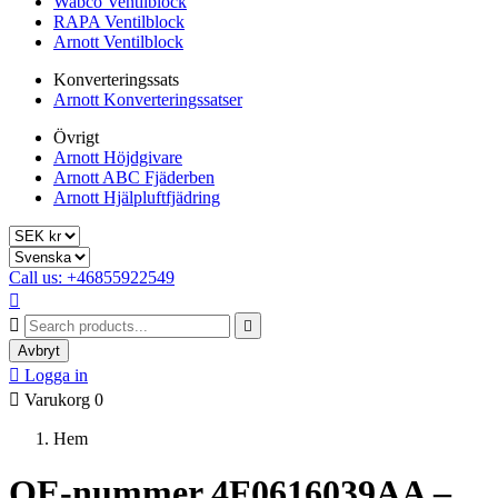
Wabco Ventilblock
RAPA Ventilblock
Arnott Ventilblock
Konverteringssats
Arnott Konverteringssatser
Övrigt
Arnott Höjdgivare
Arnott ABC Fjäderben
Arnott Hjälpluftfjädring
Call us: +46855922549



Avbryt

Logga in

Varukorg
0
Hem
OE-nummer 4F0616039AA –