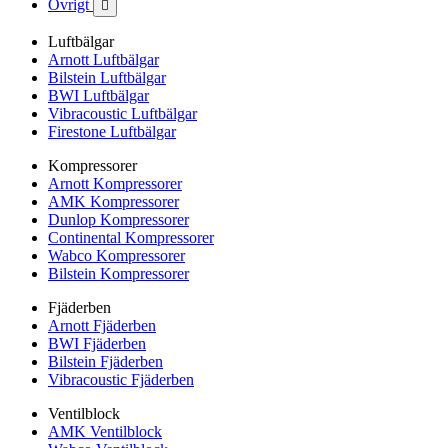
Övrigt

Luftbälgar
Arnott Luftbälgar
Bilstein Luftbälgar
BWI Luftbälgar
Vibracoustic Luftbälgar
Firestone Luftbälgar
Kompressorer
Arnott Kompressorer
AMK Kompressorer
Dunlop Kompressorer
Continental Kompressorer
Wabco Kompressorer
Bilstein Kompressorer
Fjäderben
Arnott Fjäderben
BWI Fjäderben
Bilstein Fjäderben
Vibracoustic Fjäderben
Ventilblock
AMK Ventilblock