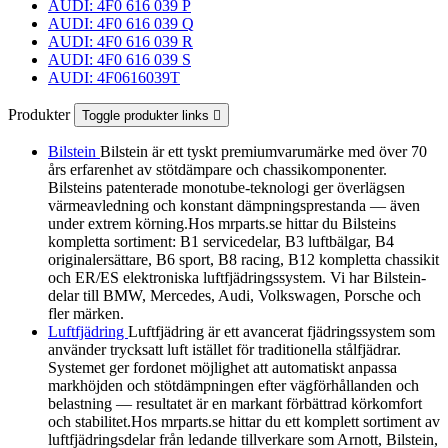
AUDI: 4F0 616 039 P
AUDI: 4F0 616 039 Q
AUDI: 4F0 616 039 R
AUDI: 4F0 616 039 S
AUDI: 4F0616039T
Produkter
Toggle produkter links

Bilstein
Bilstein är ett tyskt premiumvarumärke med över 70
års erfarenhet av stötdämpare och chassikomponenter.
Bilsteins patenterade monotube-teknologi ger överlägsen
värmeavledning och konstant dämpningsprestanda — även
under extrem körning.Hos mrparts.se hittar du Bilsteins
kompletta sortiment: B1 servicedelar, B3 luftbälgar, B4
originalersättare, B6 sport, B8 racing, B12 kompletta chassikit
och ER/ES elektroniska luftfjädringssystem. Vi har Bilstein-
delar till BMW, Mercedes, Audi, Volkswagen, Porsche och
fler märken.
Luftfjädring
Luftfjädring är ett avancerat fjädringssystem som
använder trycksatt luft istället för traditionella stålfjädrar.
Systemet ger fordonet möjlighet att automatiskt anpassa
markhöjden och stötdämpningen efter vägförhållanden och
belastning — resultatet är en markant förbättrad körkomfort
och stabilitet.Hos mrparts.se hittar du ett komplett sortiment av
luftfjädringsdelar från ledande tillverkare som Arnott, Bilstein,