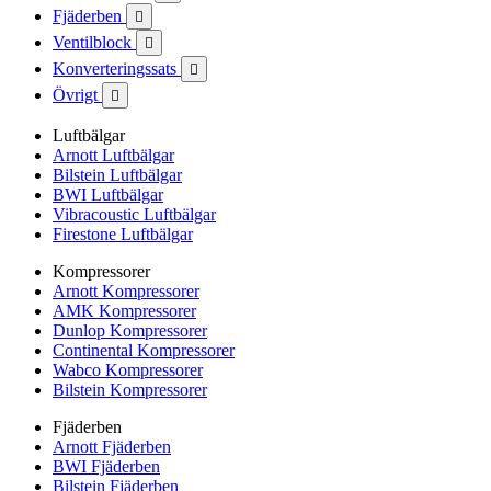
Fjäderben

Ventilblock

Konverteringssats

Övrigt

Luftbälgar
Arnott Luftbälgar
Bilstein Luftbälgar
BWI Luftbälgar
Vibracoustic Luftbälgar
Firestone Luftbälgar
Kompressorer
Arnott Kompressorer
AMK Kompressorer
Dunlop Kompressorer
Continental Kompressorer
Wabco Kompressorer
Bilstein Kompressorer
Fjäderben
Arnott Fjäderben
BWI Fjäderben
Bilstein Fjäderben