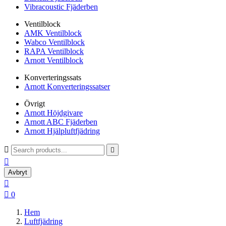
Vibracoustic Fjäderben
Ventilblock
AMK Ventilblock
Wabco Ventilblock
RAPA Ventilblock
Arnott Ventilblock
Konverteringssats
Arnott Konverteringssatser
Övrigt
Arnott Höjdgivare
Arnott ABC Fjäderben
Arnott Hjälpluftfjädring



Avbryt


0
Hem
Luftfjädring