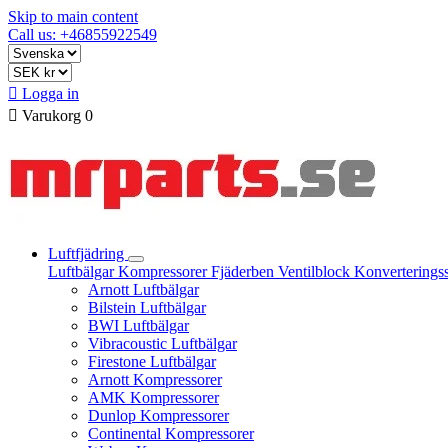
Skip to main content
Call us: +46855922549

Logga in

Varukorg
0
Luftfjädring
Luftbälgar
Kompressorer
Fjäderben
Ventilblock
Konverterings
Arnott Luftbälgar
Bilstein Luftbälgar
BWI Luftbälgar
Vibracoustic Luftbälgar
Firestone Luftbälgar
Arnott Kompressorer
AMK Kompressorer
Dunlop Kompressorer
Continental Kompressorer