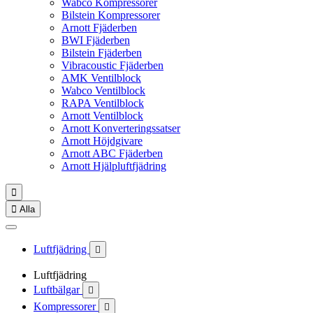
Wabco Kompressorer
Bilstein Kompressorer
Arnott Fjäderben
BWI Fjäderben
Bilstein Fjäderben
Vibracoustic Fjäderben
AMK Ventilblock
Wabco Ventilblock
RAPA Ventilblock
Arnott Ventilblock
Arnott Konverteringssatser
Arnott Höjdgivare
Arnott ABC Fjäderben
Arnott Hjälpluftfjädring


Alla
Luftfjädring

Luftfjädring
Luftbälgar

Kompressorer
