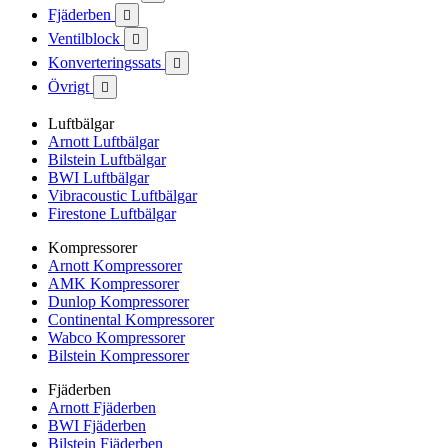
Fjäderben

Ventilblock

Konverteringssats

Övrigt

Luftbälgar
Arnott Luftbälgar
Bilstein Luftbälgar
BWI Luftbälgar
Vibracoustic Luftbälgar
Firestone Luftbälgar
Kompressorer
Arnott Kompressorer
AMK Kompressorer
Dunlop Kompressorer
Continental Kompressorer
Wabco Kompressorer
Bilstein Kompressorer
Fjäderben
Arnott Fjäderben
BWI Fjäderben
Bilstein Fjäderben