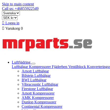
Skip to main content
Call us: +46855922549

Logga in

Varukorg
0
Luftfjädring
Luftbälgar
Kompressorer
Fjäderben
Ventilblock
Konverterings
Arnott Luftbälgar
Bilstein Luftbälgar
BWI Luftbälgar
Vibracoustic Luftbälgar
Firestone Luftbälgar
Arnott Kompressorer
AMK Kompressorer
Dunlop Kompressorer
Continental Kompressorer