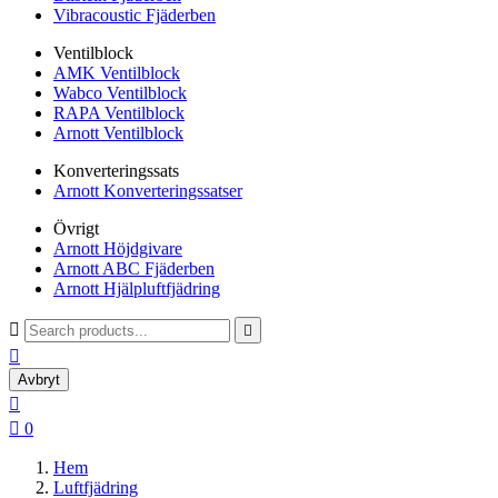
Vibracoustic Fjäderben
Ventilblock
AMK Ventilblock
Wabco Ventilblock
RAPA Ventilblock
Arnott Ventilblock
Konverteringssats
Arnott Konverteringssatser
Övrigt
Arnott Höjdgivare
Arnott ABC Fjäderben
Arnott Hjälpluftfjädring



Avbryt


0
Hem
Luftfjädring