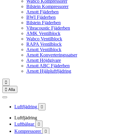
Wabco Kompressorer
Bilstein Kompressorer
Arnott Fjäderben
BWI Fjäderben
Bilstein Fjäderben
Vibracoustic Fjäderben
AMK Ventilblock
Wabco Ventilblock
RAPA Ventilblock
Arnott Ventilblock
Arnott Konverteringssatser
Arnott Höjdgivare
Arnott ABC Fjäderben
Arnott Hjälpluftfjädring


Alla
Luftfjädring

Luftfjädring
Luftbälgar

Kompressorer
