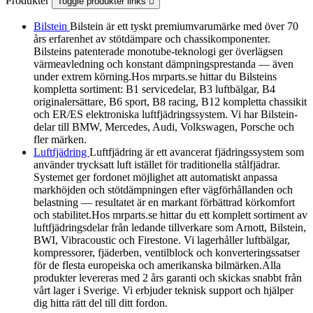
Produkter
Toggle produkter links

Bilstein
Bilstein är ett tyskt premiumvarumärke med över 70
års erfarenhet av stötdämpare och chassikomponenter.
Bilsteins patenterade monotube-teknologi ger överlägsen
värmeavledning och konstant dämpningsprestanda — även
under extrem körning.Hos mrparts.se hittar du Bilsteins
kompletta sortiment: B1 servicedelar, B3 luftbälgar, B4
originalersättare, B6 sport, B8 racing, B12 kompletta chassikit
och ER/ES elektroniska luftfjädringssystem. Vi har Bilstein-
delar till BMW, Mercedes, Audi, Volkswagen, Porsche och
fler märken.
Luftfjädring
Luftfjädring är ett avancerat fjädringssystem som
använder trycksatt luft istället för traditionella stålfjädrar.
Systemet ger fordonet möjlighet att automatiskt anpassa
markhöjden och stötdämpningen efter vägförhållanden och
belastning — resultatet är en markant förbättrad körkomfort
och stabilitet.Hos mrparts.se hittar du ett komplett sortiment av
luftfjädringsdelar från ledande tillverkare som Arnott, Bilstein,
BWI, Vibracoustic och Firestone. Vi lagerhåller luftbälgar,
kompressorer, fjäderben, ventilblock och konverteringssatser
för de flesta europeiska och amerikanska bilmärken.Alla
produkter levereras med 2 års garanti och skickas snabbt från
vårt lager i Sverige. Vi erbjuder teknisk support och hjälper
dig hitta rätt del till ditt fordon.