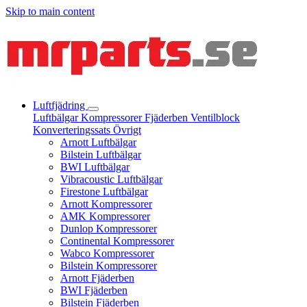
Skip to main content
Luftfjädring
Luftbälgar
Kompressorer
Fjäderben
Ventilblock
Konverteringssats
Övrigt
Arnott Luftbälgar
Bilstein Luftbälgar
BWI Luftbälgar
Vibracoustic Luftbälgar
Firestone Luftbälgar
Arnott Kompressorer
AMK Kompressorer
Dunlop Kompressorer
Continental Kompressorer
Wabco Kompressorer
Bilstein Kompressorer
Arnott Fjäderben
BWI Fjäderben
Bilstein Fjäderben