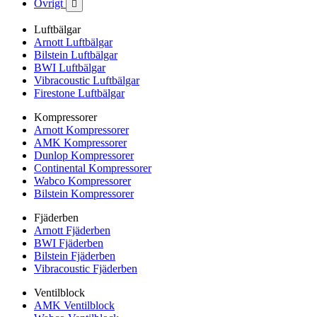
Övrigt

Luftbälgar
Arnott Luftbälgar
Bilstein Luftbälgar
BWI Luftbälgar
Vibracoustic Luftbälgar
Firestone Luftbälgar
Kompressorer
Arnott Kompressorer
AMK Kompressorer
Dunlop Kompressorer
Continental Kompressorer
Wabco Kompressorer
Bilstein Kompressorer
Fjäderben
Arnott Fjäderben
BWI Fjäderben
Bilstein Fjäderben
Vibracoustic Fjäderben
Ventilblock
AMK Ventilblock