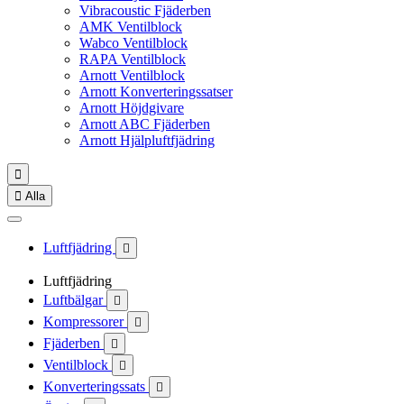
Vibracoustic Fjäderben
AMK Ventilblock
Wabco Ventilblock
RAPA Ventilblock
Arnott Ventilblock
Arnott Konverteringssatser
Arnott Höjdgivare
Arnott ABC Fjäderben
Arnott Hjälpluftfjädring


Alla
Luftfjädring

Luftfjädring
Luftbälgar

Kompressorer

Fjäderben

Ventilblock

Konverteringssats
