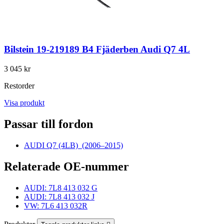
Bilstein 19-219189 B4 Fjäderben Audi Q7 4L
3 045 kr
Restorder
Visa produkt
Passar till fordon
AUDI Q7 (4LB)
(2006–2015)
Relaterade OE-nummer
AUDI: 7L8 413 032 G
AUDI: 7L8 413 032 J
VW: 7L6 413 032R