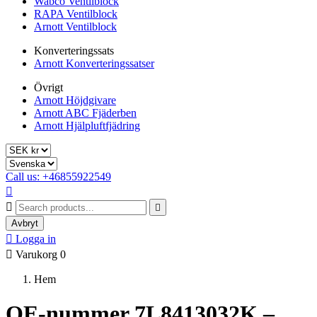
Wabco Ventilblock
RAPA Ventilblock
Arnott Ventilblock
Konverteringssats
Arnott Konverteringssatser
Övrigt
Arnott Höjdgivare
Arnott ABC Fjäderben
Arnott Hjälpluftfjädring
Call us: +46855922549



Avbryt

Logga in

Varukorg
0
Hem
OE-nummer 7L8413032K –