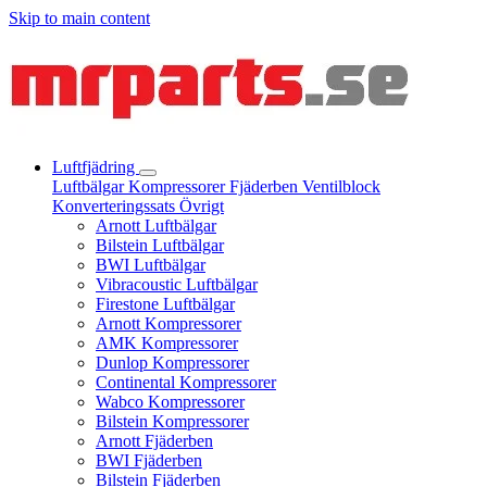
Skip to main content
Luftfjädring
Luftbälgar
Kompressorer
Fjäderben
Ventilblock
Konverteringssats
Övrigt
Arnott Luftbälgar
Bilstein Luftbälgar
BWI Luftbälgar
Vibracoustic Luftbälgar
Firestone Luftbälgar
Arnott Kompressorer
AMK Kompressorer
Dunlop Kompressorer
Continental Kompressorer
Wabco Kompressorer
Bilstein Kompressorer
Arnott Fjäderben
BWI Fjäderben
Bilstein Fjäderben