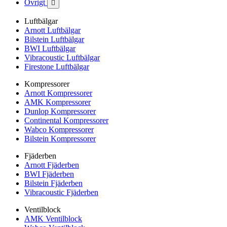
Övrigt

Luftbälgar
Arnott Luftbälgar
Bilstein Luftbälgar
BWI Luftbälgar
Vibracoustic Luftbälgar
Firestone Luftbälgar
Kompressorer
Arnott Kompressorer
AMK Kompressorer
Dunlop Kompressorer
Continental Kompressorer
Wabco Kompressorer
Bilstein Kompressorer
Fjäderben
Arnott Fjäderben
BWI Fjäderben
Bilstein Fjäderben
Vibracoustic Fjäderben
Ventilblock
AMK Ventilblock