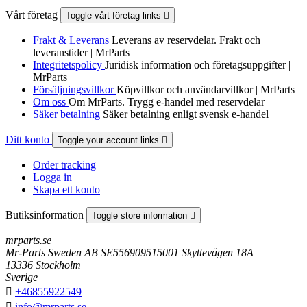
Vårt företag
Toggle vårt företag links

Frakt & Leverans
Leverans av reservdelar. Frakt och
leveranstider | MrParts
Integritetspolicy
Juridisk information och företagsuppgifter |
MrParts
Försäljningsvillkor
Köpvillkor och användarvillkor | MrParts
Om oss
Om MrParts. Trygg e-handel med reservdelar
Säker betalning
Säker betalning enligt svensk e-handel
Ditt konto
Toggle your account links

Order tracking
Logga in
Skapa ett konto
Butiksinformation
Toggle store information

mrparts.se
Mr-Parts Sweden AB SE556909515001 Skyttevägen 18A
13336 Stockholm
Sverige

+46855922549

info@mrparts.se