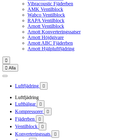
Vibracoustic Fjäderben
AMK Ventilblock
Wabco Ventilblock
RAPA Ventilblock
Arnott Ventilblock
Arnott Konverteringssatser
Arnott Höjdgivare
Arnott ABC Fjäderben
Arnott Hjälpluftfjädring


Alla
Luftfjädring

Luftfjädring
Luftbälgar

Kompressorer

Fjäderben

Ventilblock

Konverteringssats
