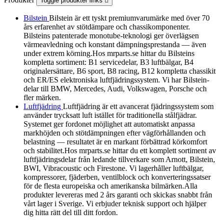
Toggle produkter links

Bilstein
Bilstein är ett tyskt premiumvarumärke med över 70
års erfarenhet av stötdämpare och chassikomponenter.
Bilsteins patenterade monotube-teknologi ger överlägsen
värmeavledning och konstant dämpningsprestanda — även
under extrem körning.Hos mrparts.se hittar du Bilsteins
kompletta sortiment: B1 servicedelar, B3 luftbälgar, B4
originalersättare, B6 sport, B8 racing, B12 kompletta chassikit
och ER/ES elektroniska luftfjädringssystem. Vi har Bilstein-
delar till BMW, Mercedes, Audi, Volkswagen, Porsche och
fler märken.
Luftfjädring
Luftfjädring är ett avancerat fjädringssystem som
använder trycksatt luft istället för traditionella stålfjädrar.
Systemet ger fordonet möjlighet att automatiskt anpassa
markhöjden och stötdämpningen efter vägförhållanden och
belastning — resultatet är en markant förbättrad körkomfort
och stabilitet.Hos mrparts.se hittar du ett komplett sortiment av
luftfjädringsdelar från ledande tillverkare som Arnott, Bilstein,
BWI, Vibracoustic och Firestone. Vi lagerhåller luftbälgar,
kompressorer, fjäderben, ventilblock och konverteringssatser
för de flesta europeiska och amerikanska bilmärken.Alla
produkter levereras med 2 års garanti och skickas snabbt från
vårt lager i Sverige. Vi erbjuder teknisk support och hjälper
dig hitta rätt del till ditt fordon.