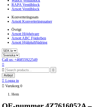
Wabco Ventilblock
RAPA Ventilblock
Arnott Ventilblock
Konverteringssats
Arnott Konverteringssatser
Övrigt
Arnott Höjdgivare
Arnott ABC Fjäderben
Arnott Hjälpluftfjädring
Call us: +46855922549



Avbryt

Logga in

Varukorg
0
Hem
OE-nummer 4Z7616052A –