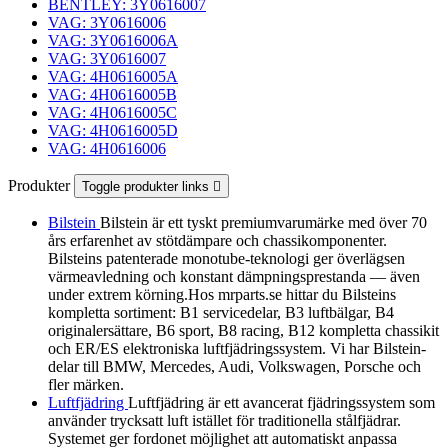
BENTLEY: 3Y0616007
VAG: 3Y0616006
VAG: 3Y0616006A
VAG: 3Y0616007
VAG: 4H0616005A
VAG: 4H0616005B
VAG: 4H0616005C
VAG: 4H0616005D
VAG: 4H0616006
Produkter
Toggle produkter links

Bilstein
Bilstein är ett tyskt premiumvarumärke med över 70
års erfarenhet av stötdämpare och chassikomponenter.
Bilsteins patenterade monotube-teknologi ger överlägsen
värmeavledning och konstant dämpningsprestanda — även
under extrem körning.Hos mrparts.se hittar du Bilsteins
kompletta sortiment: B1 servicedelar, B3 luftbälgar, B4
originalersättare, B6 sport, B8 racing, B12 kompletta chassikit
och ER/ES elektroniska luftfjädringssystem. Vi har Bilstein-
delar till BMW, Mercedes, Audi, Volkswagen, Porsche och
fler märken.
Luftfjädring
Luftfjädring är ett avancerat fjädringssystem som
använder trycksatt luft istället för traditionella stålfjädrar.
Systemet ger fordonet möjlighet att automatiskt anpassa