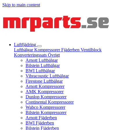
Skip to main content
Luftfjädring
Luftbälgar
Kompressorer
Fjäderben
Ventilblock
Konverteringssats
Övrigt
Arnott Luftbälgar
Bilstein Luftbälgar
BWI Luftbälgar
Vibracoustic Luftbälgar
Firestone Luftbälgar
Arnott Kompressorer
AMK Kompressorer
Dunlop Kompressorer
Continental Kompressorer
Wabco Kompressorer
Bilstein Kompressorer
Arnott Fjäderben
BWI Fjäderben
Bilstein Fjäderben