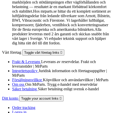
markhöjden och stötdämpningen efter vägförhållanden och
belastning — resultatet är en markant förbättrad körkomfort
och stabilitet.Hos mrparts.se hittar du ett komplett sortiment av
luftfjädringsdelar från ledande tillverkare som Arnott, Bilstein,
BWI, Vibracoustic och Firestone. Vi lagerhåller luftbälgar,
kompressorer, fjäderben, ventilblock och konverteringssatser
för de flesta europeiska och amerikanska bilmärken.Alla
produkter levereras med 2 års garanti och skickas snabbt från
vårt lager i Sverige. Vi erbjuder teknisk support och hjälper
dig hitta rätt del till ditt fordon.
Vårt företag
Toggle vårt företag links

Frakt & Leverans
Leverans av reservdelar. Frakt och
leveranstider | MrParts
Integritetspolicy
Juridisk information och företagsuppgifter |
MrParts
Försäljningsvillkor
Köpvillkor och användarvillkor | MrParts
Om oss
Om MrParts. Trygg e-handel med reservdelar
Säker betalning
Säker betalning enligt svensk e-handel
Ditt konto
Toggle your account links

Order tracking
Logga in