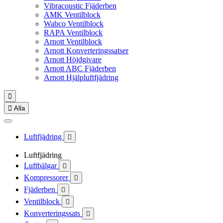
Vibracoustic Fjäderben
AMK Ventilblock
Wabco Ventilblock
RAPA Ventilblock
Arnott Ventilblock
Arnott Konverteringssatser
Arnott Höjdgivare
Arnott ABC Fjäderben
Arnott Hjälpluftfjädring


Alla
Luftfjädring

Luftfjädring
Luftbälgar

Kompressorer

Fjäderben

Ventilblock

Konverteringssats
