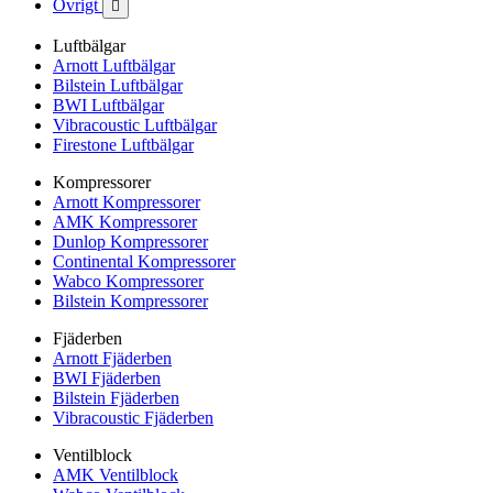
Övrigt

Luftbälgar
Arnott Luftbälgar
Bilstein Luftbälgar
BWI Luftbälgar
Vibracoustic Luftbälgar
Firestone Luftbälgar
Kompressorer
Arnott Kompressorer
AMK Kompressorer
Dunlop Kompressorer
Continental Kompressorer
Wabco Kompressorer
Bilstein Kompressorer
Fjäderben
Arnott Fjäderben
BWI Fjäderben
Bilstein Fjäderben
Vibracoustic Fjäderben
Ventilblock
AMK Ventilblock