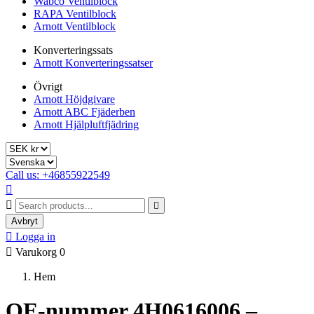
Wabco Ventilblock
RAPA Ventilblock
Arnott Ventilblock
Konverteringssats
Arnott Konverteringssatser
Övrigt
Arnott Höjdgivare
Arnott ABC Fjäderben
Arnott Hjälpluftfjädring
Call us: +46855922549



Avbryt

Logga in

Varukorg
0
Hem
OE-nummer 4H0616006 –