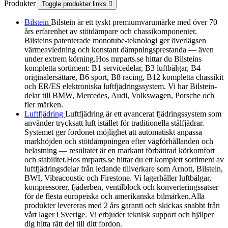
Produkter
Toggle produkter links

Bilstein
Bilstein är ett tyskt premiumvarumärke med över 70
års erfarenhet av stötdämpare och chassikomponenter.
Bilsteins patenterade monotube-teknologi ger överlägsen
värmeavledning och konstant dämpningsprestanda — även
under extrem körning.Hos mrparts.se hittar du Bilsteins
kompletta sortiment: B1 servicedelar, B3 luftbälgar, B4
originalersättare, B6 sport, B8 racing, B12 kompletta chassikit
och ER/ES elektroniska luftfjädringssystem. Vi har Bilstein-
delar till BMW, Mercedes, Audi, Volkswagen, Porsche och
fler märken.
Luftfjädring
Luftfjädring är ett avancerat fjädringssystem som
använder trycksatt luft istället för traditionella stålfjädrar.
Systemet ger fordonet möjlighet att automatiskt anpassa
markhöjden och stötdämpningen efter vägförhållanden och
belastning — resultatet är en markant förbättrad körkomfort
och stabilitet.Hos mrparts.se hittar du ett komplett sortiment av
luftfjädringsdelar från ledande tillverkare som Arnott, Bilstein,
BWI, Vibracoustic och Firestone. Vi lagerhåller luftbälgar,
kompressorer, fjäderben, ventilblock och konverteringssatser
för de flesta europeiska och amerikanska bilmärken.Alla
produkter levereras med 2 års garanti och skickas snabbt från
vårt lager i Sverige. Vi erbjuder teknisk support och hjälper
dig hitta rätt del till ditt fordon.