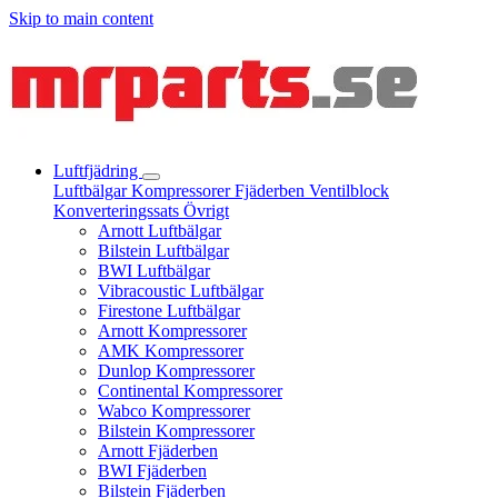
Skip to main content
Luftfjädring
Luftbälgar
Kompressorer
Fjäderben
Ventilblock
Konverteringssats
Övrigt
Arnott Luftbälgar
Bilstein Luftbälgar
BWI Luftbälgar
Vibracoustic Luftbälgar
Firestone Luftbälgar
Arnott Kompressorer
AMK Kompressorer
Dunlop Kompressorer
Continental Kompressorer
Wabco Kompressorer
Bilstein Kompressorer
Arnott Fjäderben
BWI Fjäderben
Bilstein Fjäderben