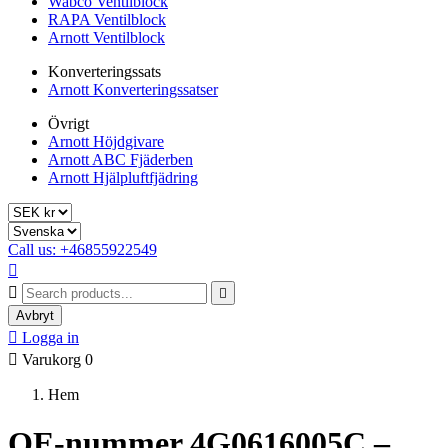
Wabco Ventilblock
RAPA Ventilblock
Arnott Ventilblock
Konverteringssats
Arnott Konverteringssatser
Övrigt
Arnott Höjdgivare
Arnott ABC Fjäderben
Arnott Hjälpluftfjädring
Call us: +46855922549



Avbryt

Logga in

Varukorg
0
Hem
OE-nummer 4G0616005C –