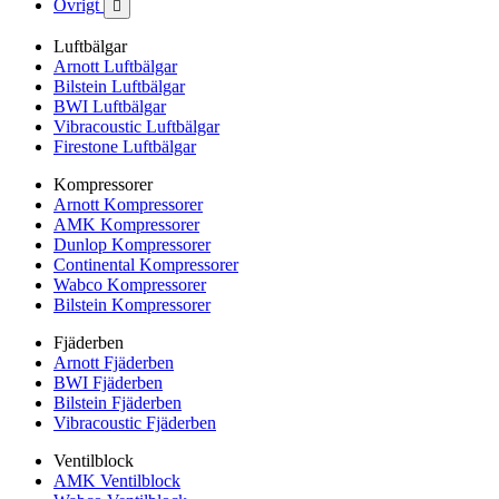
Övrigt

Luftbälgar
Arnott Luftbälgar
Bilstein Luftbälgar
BWI Luftbälgar
Vibracoustic Luftbälgar
Firestone Luftbälgar
Kompressorer
Arnott Kompressorer
AMK Kompressorer
Dunlop Kompressorer
Continental Kompressorer
Wabco Kompressorer
Bilstein Kompressorer
Fjäderben
Arnott Fjäderben
BWI Fjäderben
Bilstein Fjäderben
Vibracoustic Fjäderben
Ventilblock
AMK Ventilblock