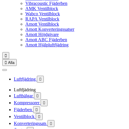
Vibracoustic Fjäderben
AMK Ventilblock
Wabco Ventilblock
RAPA Ventilblock
Arnott Ventilblock
Arnott Konverteringssatser
Arnott Höjdgivare
Arnott ABC Fjäderben
Arnott Hjälpluftfjädring


Alla
Luftfjädring

Luftfjädring
Luftbälgar

Kompressorer

Fjäderben

Ventilblock

Konverteringssats
