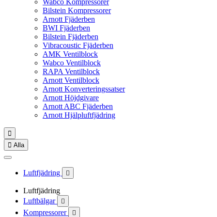
Wabco Kompressorer
Bilstein Kompressorer
Arnott Fjäderben
BWI Fjäderben
Bilstein Fjäderben
Vibracoustic Fjäderben
AMK Ventilblock
Wabco Ventilblock
RAPA Ventilblock
Arnott Ventilblock
Arnott Konverteringssatser
Arnott Höjdgivare
Arnott ABC Fjäderben
Arnott Hjälpluftfjädring


Alla
Luftfjädring

Luftfjädring
Luftbälgar

Kompressorer
