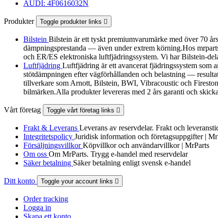
AUDI: 4F0616032N
Produkter
Toggle produkter links

Bilstein
Bilstein är ett tyskt premiumvarumärke med över 70 år
dämpningsprestanda — även under extrem körning.Hos mrparts.se 
och ER/ES elektroniska luftfjädringssystem. Vi har Bilstein-d
Luftfjädring
Luftfjädring är ett avancerat fjädringssystem som an
stötdämpningen efter vägförhållanden och belastning — resultatet
tillverkare som Arnott, Bilstein, BWI, Vibracoustic och Fireston
bilmärken.Alla produkter levereras med 2 års garanti och skickas s
Vårt företag
Toggle vårt företag links

Frakt & Leverans
Leverans av reservdelar. Frakt och leveransti
Integritetspolicy
Juridisk information och företagsuppgifter | Mr
Försäljningsvillkor
Köpvillkor och användarvillkor | MrParts
Om oss
Om MrParts. Trygg e-handel med reservdelar
Säker betalning
Säker betalning enligt svensk e-handel
Ditt konto
Toggle your account links

Order tracking
Logga in
Skapa ett konto