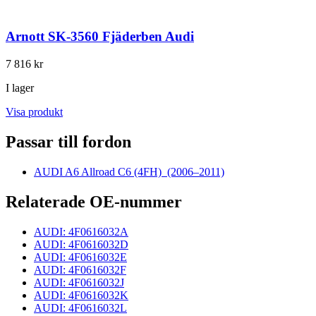
Arnott SK-3560 Fjäderben Audi
7 816 kr
I lager
Visa produkt
Passar till fordon
AUDI A6 Allroad C6 (4FH)
(2006–2011)
Relaterade OE-nummer
AUDI: 4F0616032A
AUDI: 4F0616032D
AUDI: 4F0616032E
AUDI: 4F0616032F
AUDI: 4F0616032J
AUDI: 4F0616032K
AUDI: 4F0616032L