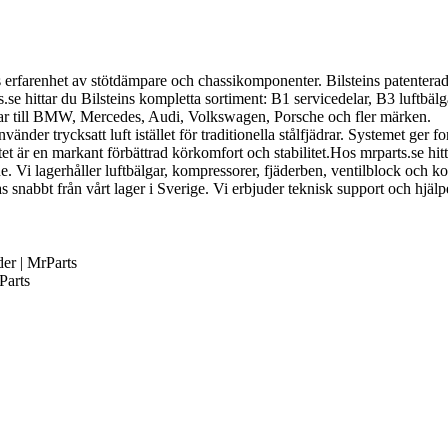
s erfarenhet av stötdämpare och chassikomponenter. Bilsteins patenter
hittar du Bilsteins kompletta sortiment: B1 servicedelar, B3 luftbälgar
elar till BMW, Mercedes, Audi, Volkswagen, Porsche och fler märken.
vänder trycksatt luft istället för traditionella stålfjädrar. Systemet ge
 är en markant förbättrad körkomfort och stabilitet.Hos mrparts.se hitta
e. Vi lagerhåller luftbälgar, kompressorer, fjäderben, ventilblock och k
nabbt från vårt lager i Sverige. Vi erbjuder teknisk support och hjälper d
der | MrParts
Parts