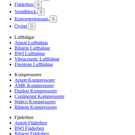
Fjäderben

Ventilblock

Konverteringssats

Övrigt

Luftbälgar
Arnott Luftbälgar
Bilstein Luftbälgar
BWI Luftbälgar
Vibracoustic Luftbälgar
Firestone Luftbälgar
Kompressorer
Arnott Kompressorer
AMK Kompressorer
Dunlop Kompressorer
Continental Kompressorer
Wabco Kompressorer
Bilstein Kompressorer
Fjäderben
Arnott Fjäderben
BWI Fjäderben
Bilstein Fjäderben