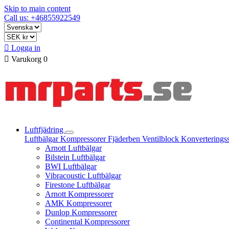
Skip to main content
Call us: +46855922549

Logga in

Varukorg
0
Luftfjädring
Luftbälgar
Kompressorer
Fjäderben
Ventilblock
Konverterings
Arnott Luftbälgar
Bilstein Luftbälgar
BWI Luftbälgar
Vibracoustic Luftbälgar
Firestone Luftbälgar
Arnott Kompressorer
AMK Kompressorer
Dunlop Kompressorer
Continental Kompressorer