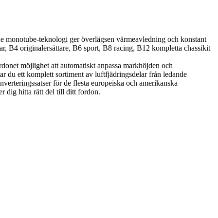
ade monotube-teknologi ger överlägsen värmeavledning och konstant
, B4 originalersättare, B6 sport, B8 racing, B12 kompletta chassikit
r fordonet möjlighet att automatiskt anpassa markhöjden och
r du ett komplett sortiment av luftfjädringsdelar från ledande
onverteringssatser för de flesta europeiska och amerikanska
ig hitta rätt del till ditt fordon.