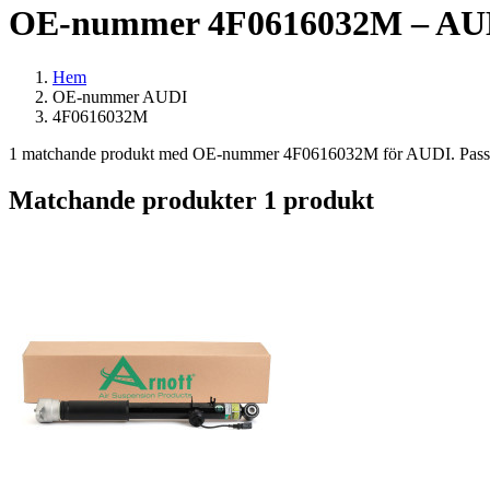
OE-nummer 4F0616032M – AUDI
Hem
OE-nummer AUDI
4F0616032M
1 matchande produkt med OE-nummer 4F0616032M för AUDI. Passar bl
Matchande produkter
1 produkt