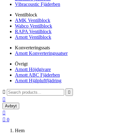
Vibracoustic Fjäderben
Ventilblock
AMK Ventilblock
Wabco Ventilblock
RAPA Ventilblock
Arnott Ventilblock
Konverteringssats
Arnott Konverteringssatser
Övrigt
Arnott Höjdgivare
Arnott ABC Fjäderben
Arnott Hjälpluftfjädring



Avbryt


0
Hem