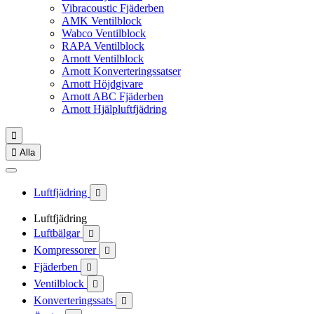
Vibracoustic Fjäderben
AMK Ventilblock
Wabco Ventilblock
RAPA Ventilblock
Arnott Ventilblock
Arnott Konverteringssatser
Arnott Höjdgivare
Arnott ABC Fjäderben
Arnott Hjälpluftfjädring


Alla
Luftfjädring

Luftfjädring
Luftbälgar

Kompressorer

Fjäderben

Ventilblock

Konverteringssats
