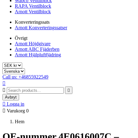
Wabco Ventilblock
RAPA Ventilblock
Arnott Ventilblock
Konverteringssats
Arnott Konverteringssatser
Övrigt
Arnott Höjdgivare
Arnott ABC Fjäderben
Arnott Hjälpluftfjädring
Call us: +46855922549



Avbryt

Logga in

Varukorg
0
Hem
OE-nummer 4E0616007C –