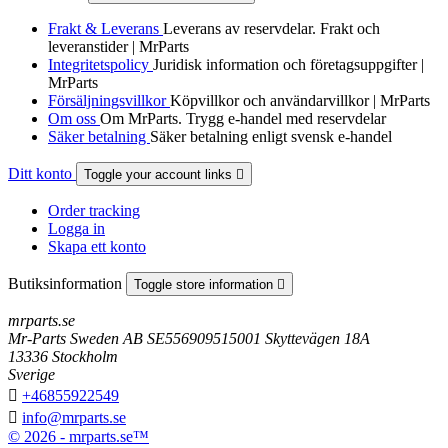
Frakt & Leverans
Leverans av reservdelar. Frakt och
leveranstider | MrParts
Integritetspolicy
Juridisk information och företagsuppgifter |
MrParts
Försäljningsvillkor
Köpvillkor och användarvillkor | MrParts
Om oss
Om MrParts. Trygg e-handel med reservdelar
Säker betalning
Säker betalning enligt svensk e-handel
Ditt konto
Toggle your account links

Order tracking
Logga in
Skapa ett konto
Butiksinformation
Toggle store information

mrparts.se
Mr-Parts Sweden AB SE556909515001 Skyttevägen 18A
13336 Stockholm
Sverige

+46855922549

info@mrparts.se
© 2026 - mrparts.se™