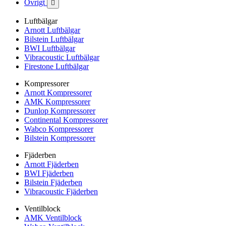
Övrigt

Luftbälgar
Arnott Luftbälgar
Bilstein Luftbälgar
BWI Luftbälgar
Vibracoustic Luftbälgar
Firestone Luftbälgar
Kompressorer
Arnott Kompressorer
AMK Kompressorer
Dunlop Kompressorer
Continental Kompressorer
Wabco Kompressorer
Bilstein Kompressorer
Fjäderben
Arnott Fjäderben
BWI Fjäderben
Bilstein Fjäderben
Vibracoustic Fjäderben
Ventilblock
AMK Ventilblock