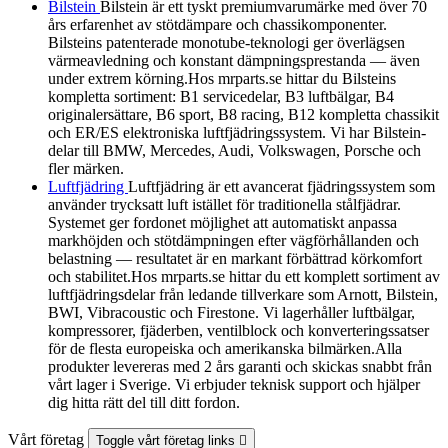
Bilstein
Bilstein är ett tyskt premiumvarumärke med över 70
års erfarenhet av stötdämpare och chassikomponenter.
Bilsteins patenterade monotube-teknologi ger överlägsen
värmeavledning och konstant dämpningsprestanda — även
under extrem körning.Hos mrparts.se hittar du Bilsteins
kompletta sortiment: B1 servicedelar, B3 luftbälgar, B4
originalersättare, B6 sport, B8 racing, B12 kompletta chassikit
och ER/ES elektroniska luftfjädringssystem. Vi har Bilstein-
delar till BMW, Mercedes, Audi, Volkswagen, Porsche och
fler märken.
Luftfjädring
Luftfjädring är ett avancerat fjädringssystem som
använder trycksatt luft istället för traditionella stålfjädrar.
Systemet ger fordonet möjlighet att automatiskt anpassa
markhöjden och stötdämpningen efter vägförhållanden och
belastning — resultatet är en markant förbättrad körkomfort
och stabilitet.Hos mrparts.se hittar du ett komplett sortiment av
luftfjädringsdelar från ledande tillverkare som Arnott, Bilstein,
BWI, Vibracoustic och Firestone. Vi lagerhåller luftbälgar,
kompressorer, fjäderben, ventilblock och konverteringssatser
för de flesta europeiska och amerikanska bilmärken.Alla
produkter levereras med 2 års garanti och skickas snabbt från
vårt lager i Sverige. Vi erbjuder teknisk support och hjälper
dig hitta rätt del till ditt fordon.
Vårt företag
Toggle vårt företag links
