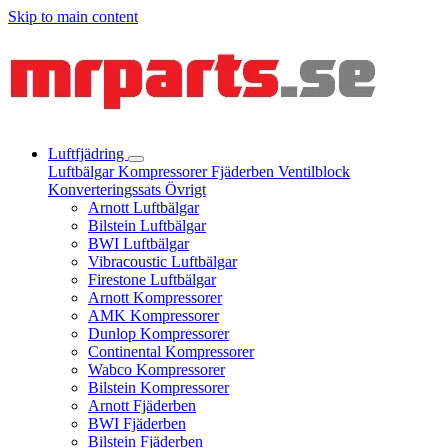
Skip to main content
Luftfjädring
Luftbälgar
Kompressorer
Fjäderben
Ventilblock
Konverteringssats
Övrigt
Arnott Luftbälgar
Bilstein Luftbälgar
BWI Luftbälgar
Vibracoustic Luftbälgar
Firestone Luftbälgar
Arnott Kompressorer
AMK Kompressorer
Dunlop Kompressorer
Continental Kompressorer
Wabco Kompressorer
Bilstein Kompressorer
Arnott Fjäderben
BWI Fjäderben
Bilstein Fjäderben