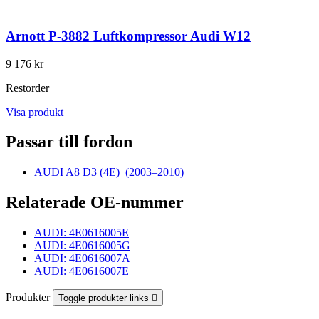
Arnott P-3882 Luftkompressor Audi W12
9 176 kr
Restorder
Visa produkt
Passar till fordon
AUDI A8 D3 (4E)
(2003–2010)
Relaterade OE-nummer
AUDI: 4E0616005E
AUDI: 4E0616005G
AUDI: 4E0616007A
AUDI: 4E0616007E
Produkter
Toggle produkter links
