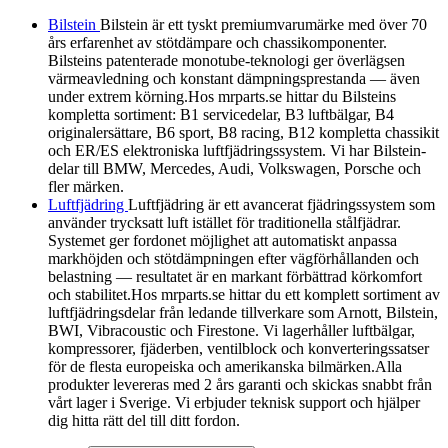
Bilstein
Bilstein är ett tyskt premiumvarumärke med över 70
års erfarenhet av stötdämpare och chassikomponenter.
Bilsteins patenterade monotube-teknologi ger överlägsen
värmeavledning och konstant dämpningsprestanda — även
under extrem körning.Hos mrparts.se hittar du Bilsteins
kompletta sortiment: B1 servicedelar, B3 luftbälgar, B4
originalersättare, B6 sport, B8 racing, B12 kompletta chassikit
och ER/ES elektroniska luftfjädringssystem. Vi har Bilstein-
delar till BMW, Mercedes, Audi, Volkswagen, Porsche och
fler märken.
Luftfjädring
Luftfjädring är ett avancerat fjädringssystem som
använder trycksatt luft istället för traditionella stålfjädrar.
Systemet ger fordonet möjlighet att automatiskt anpassa
markhöjden och stötdämpningen efter vägförhållanden och
belastning — resultatet är en markant förbättrad körkomfort
och stabilitet.Hos mrparts.se hittar du ett komplett sortiment av
luftfjädringsdelar från ledande tillverkare som Arnott, Bilstein,
BWI, Vibracoustic och Firestone. Vi lagerhåller luftbälgar,
kompressorer, fjäderben, ventilblock och konverteringssatser
för de flesta europeiska och amerikanska bilmärken.Alla
produkter levereras med 2 års garanti och skickas snabbt från
vårt lager i Sverige. Vi erbjuder teknisk support och hjälper
dig hitta rätt del till ditt fordon.