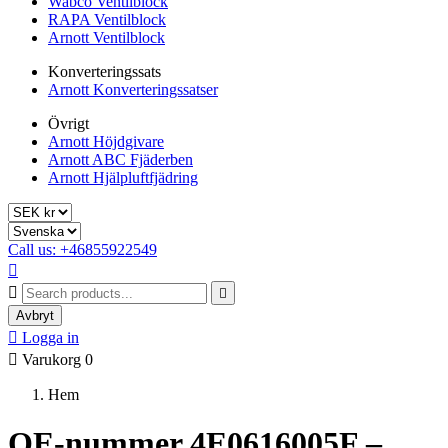
Wabco Ventilblock
RAPA Ventilblock
Arnott Ventilblock
Konverteringssats
Arnott Konverteringssatser
Övrigt
Arnott Höjdgivare
Arnott ABC Fjäderben
Arnott Hjälpluftfjädring
Call us: +46855922549



Avbryt

Logga in

Varukorg
0
Hem
OE-nummer 4E0616005F –