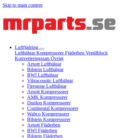
Skip to main content
Luftfjädring
Luftbälgar
Kompressorer
Fjäderben
Ventilblock
Konverteringssats
Övrigt
Arnott Luftbälgar
Bilstein Luftbälgar
BWI Luftbälgar
Vibracoustic Luftbälgar
Firestone Luftbälgar
Arnott Kompressorer
AMK Kompressorer
Dunlop Kompressorer
Continental Kompressorer
Wabco Kompressorer
Bilstein Kompressorer
Arnott Fjäderben
BWI Fjäderben
Bilstein Fjäderben