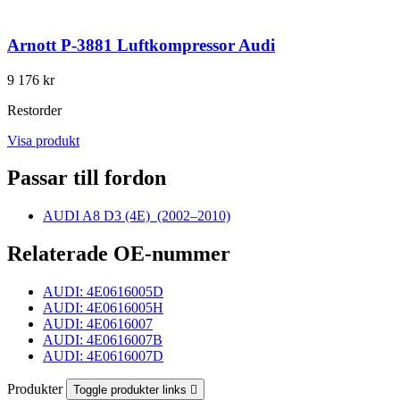
Arnott P-3881 Luftkompressor Audi
9 176 kr
Restorder
Visa produkt
Passar till fordon
AUDI A8 D3 (4E)
(2002–2010)
Relaterade OE-nummer
AUDI: 4E0616005D
AUDI: 4E0616005H
AUDI: 4E0616007
AUDI: 4E0616007B
AUDI: 4E0616007D
Produkter
Toggle produkter links
