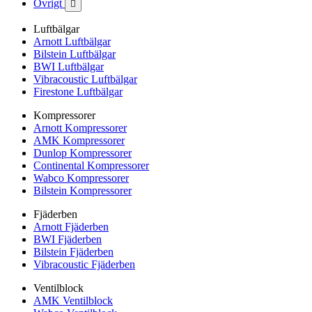
Övrigt

Luftbälgar
Arnott Luftbälgar
Bilstein Luftbälgar
BWI Luftbälgar
Vibracoustic Luftbälgar
Firestone Luftbälgar
Kompressorer
Arnott Kompressorer
AMK Kompressorer
Dunlop Kompressorer
Continental Kompressorer
Wabco Kompressorer
Bilstein Kompressorer
Fjäderben
Arnott Fjäderben
BWI Fjäderben
Bilstein Fjäderben
Vibracoustic Fjäderben
Ventilblock
AMK Ventilblock