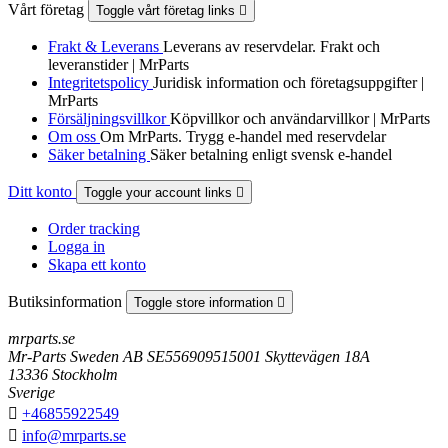
Vårt företag
Toggle vårt företag links

Frakt & Leverans
Leverans av reservdelar. Frakt och
leveranstider | MrParts
Integritetspolicy
Juridisk information och företagsuppgifter |
MrParts
Försäljningsvillkor
Köpvillkor och användarvillkor | MrParts
Om oss
Om MrParts. Trygg e-handel med reservdelar
Säker betalning
Säker betalning enligt svensk e-handel
Ditt konto
Toggle your account links

Order tracking
Logga in
Skapa ett konto
Butiksinformation
Toggle store information

mrparts.se
Mr-Parts Sweden AB SE556909515001 Skyttevägen 18A
13336 Stockholm
Sverige

+46855922549

info@mrparts.se