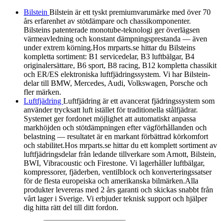
Bilstein
Bilstein är ett tyskt premiumvarumärke med över 70
års erfarenhet av stötdämpare och chassikomponenter.
Bilsteins patenterade monotube-teknologi ger överlägsen
värmeavledning och konstant dämpningsprestanda — även
under extrem körning.Hos mrparts.se hittar du Bilsteins
kompletta sortiment: B1 servicedelar, B3 luftbälgar, B4
originalersättare, B6 sport, B8 racing, B12 kompletta chassikit
och ER/ES elektroniska luftfjädringssystem. Vi har Bilstein-
delar till BMW, Mercedes, Audi, Volkswagen, Porsche och
fler märken.
Luftfjädring
Luftfjädring är ett avancerat fjädringssystem som
använder trycksatt luft istället för traditionella stålfjädrar.
Systemet ger fordonet möjlighet att automatiskt anpassa
markhöjden och stötdämpningen efter vägförhållanden och
belastning — resultatet är en markant förbättrad körkomfort
och stabilitet.Hos mrparts.se hittar du ett komplett sortiment av
luftfjädringsdelar från ledande tillverkare som Arnott, Bilstein,
BWI, Vibracoustic och Firestone. Vi lagerhåller luftbälgar,
kompressorer, fjäderben, ventilblock och konverteringssatser
för de flesta europeiska och amerikanska bilmärken.Alla
produkter levereras med 2 års garanti och skickas snabbt från
vårt lager i Sverige. Vi erbjuder teknisk support och hjälper
dig hitta rätt del till ditt fordon.