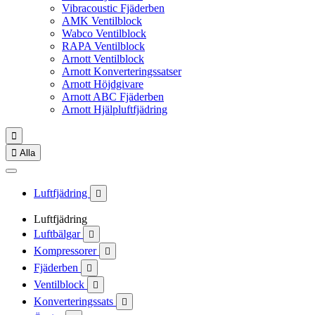
Vibracoustic Fjäderben
AMK Ventilblock
Wabco Ventilblock
RAPA Ventilblock
Arnott Ventilblock
Arnott Konverteringssatser
Arnott Höjdgivare
Arnott ABC Fjäderben
Arnott Hjälpluftfjädring


Alla
Luftfjädring

Luftfjädring
Luftbälgar

Kompressorer

Fjäderben

Ventilblock

Konverteringssats
