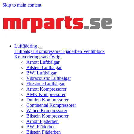
Skip to main content
Luftfjädring
Luftbälgar
Kompressorer
Fjäderben
Ventilblock
Konverteringssats
Övrigt
Arnott Luftbälgar
Bilstein Luftbälgar
BWI Luftbälgar
Vibracoustic Luftbälgar
Firestone Luftbälgar
Arnott Kompressorer
AMK Kompressorer
Dunlop Kompressorer
Continental Kompressorer
Wabco Kompressorer
Bilstein Kompressorer
Arnott Fjäderben
BWI Fjäderben
Bilstein Fjäderben