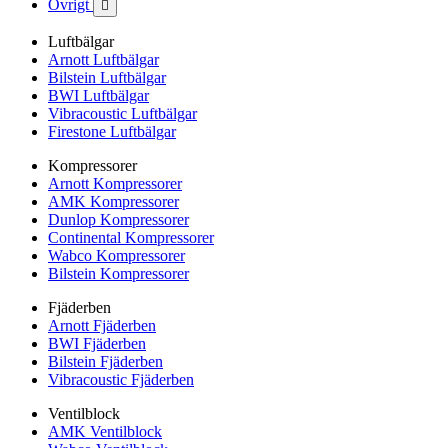
Övrigt

Luftbälgar
Arnott Luftbälgar
Bilstein Luftbälgar
BWI Luftbälgar
Vibracoustic Luftbälgar
Firestone Luftbälgar
Kompressorer
Arnott Kompressorer
AMK Kompressorer
Dunlop Kompressorer
Continental Kompressorer
Wabco Kompressorer
Bilstein Kompressorer
Fjäderben
Arnott Fjäderben
BWI Fjäderben
Bilstein Fjäderben
Vibracoustic Fjäderben
Ventilblock
AMK Ventilblock