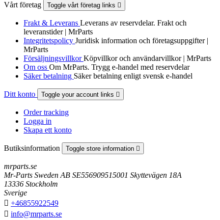
Vårt företag
Toggle vårt företag links

Frakt & Leverans
Leverans av reservdelar. Frakt och
leveranstider | MrParts
Integritetspolicy
Juridisk information och företagsuppgifter |
MrParts
Försäljningsvillkor
Köpvillkor och användarvillkor | MrParts
Om oss
Om MrParts. Trygg e-handel med reservdelar
Säker betalning
Säker betalning enligt svensk e-handel
Ditt konto
Toggle your account links

Order tracking
Logga in
Skapa ett konto
Butiksinformation
Toggle store information

mrparts.se
Mr-Parts Sweden AB SE556909515001 Skyttevägen 18A
13336 Stockholm
Sverige

+46855922549

info@mrparts.se