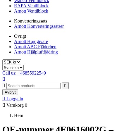
Wabco Ventilblock
RAPA Ventilblock
Arnott Ventilblock
Konverteringssats
Arnott Konverteringssatser
Övrigt
Arnott Höjdgivare
Arnott ABC Fjäderben
Arnott Hjälpluftfjädring
Call us: +46855922549



Avbryt

Logga in

Varukorg
0
Hem
OE-nummer 4E0616002G –