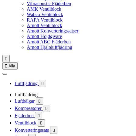
Vibracoustic Fjäderben
AMK Ventilblock
Wabco Ventilblock
RAPA Ventilblock
Arnott Ventilblock
Arnott Konverteringssatser
Arnott Höjdgivare
Arnott ABC Fjäderben
Arnott Hjälpluftfjädring


Alla
Luftfjädring

Luftfjädring
Luftbälgar

Kompressorer

Fjäderben

Ventilblock

Konverteringssats
