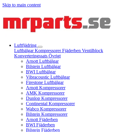
Skip to main content
Luftfjädring
Luftbälgar
Kompressorer
Fjäderben
Ventilblock
Konverteringssats
Övrigt
Arnott Luftbälgar
Bilstein Luftbälgar
BWI Luftbälgar
Vibracoustic Luftbälgar
Firestone Luftbälgar
Arnott Kompressorer
AMK Kompressorer
Dunlop Kompressorer
Continental Kompressorer
Wabco Kompressorer
Bilstein Kompressorer
Arnott Fjäderben
BWI Fjäderben
Bilstein Fjäderben