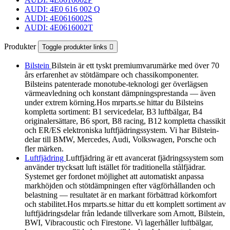
AUDI: 4E0 616 002 Q
AUDI: 4E0616002S
AUDI: 4E0616002T
Produkter
Toggle produkter links

Bilstein
Bilstein är ett tyskt premiumvarumärke med över 70
års erfarenhet av stötdämpare och chassikomponenter.
Bilsteins patenterade monotube-teknologi ger överlägsen
värmeavledning och konstant dämpningsprestanda — även
under extrem körning.Hos mrparts.se hittar du Bilsteins
kompletta sortiment: B1 servicedelar, B3 luftbälgar, B4
originalersättare, B6 sport, B8 racing, B12 kompletta chassikit
och ER/ES elektroniska luftfjädringssystem. Vi har Bilstein-
delar till BMW, Mercedes, Audi, Volkswagen, Porsche och
fler märken.
Luftfjädring
Luftfjädring är ett avancerat fjädringssystem som
använder trycksatt luft istället för traditionella stålfjädrar.
Systemet ger fordonet möjlighet att automatiskt anpassa
markhöjden och stötdämpningen efter vägförhållanden och
belastning — resultatet är en markant förbättrad körkomfort
och stabilitet.Hos mrparts.se hittar du ett komplett sortiment av
luftfjädringsdelar från ledande tillverkare som Arnott, Bilstein,
BWI, Vibracoustic och Firestone. Vi lagerhåller luftbälgar,