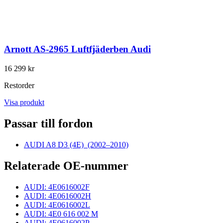
Arnott AS-2965 Luftfjäderben Audi
16 299 kr
Restorder
Visa produkt
Passar till fordon
AUDI A8 D3 (4E)
(2002–2010)
Relaterade OE-nummer
AUDI: 4E0616002F
AUDI: 4E0616002H
AUDI: 4E0616002L
AUDI: 4E0 616 002 M
AUDI: 4E0616002P