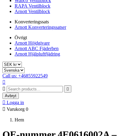
Wabco Ventilblock
RAPA Ventilblock
Arnott Ventilblock
Konverteringssats
Arnott Konverteringssatser
Övrigt
Arnott Höjdgivare
Arnott ABC Fjäderben
Arnott Hjälpluftfjädring
Call us: +46855922549



Avbryt

Logga in

Varukorg
0
Hem
OE-nummer 4E0616002A –