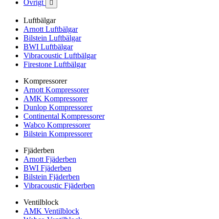
Övrigt

Luftbälgar
Arnott Luftbälgar
Bilstein Luftbälgar
BWI Luftbälgar
Vibracoustic Luftbälgar
Firestone Luftbälgar
Kompressorer
Arnott Kompressorer
AMK Kompressorer
Dunlop Kompressorer
Continental Kompressorer
Wabco Kompressorer
Bilstein Kompressorer
Fjäderben
Arnott Fjäderben
BWI Fjäderben
Bilstein Fjäderben
Vibracoustic Fjäderben
Ventilblock
AMK Ventilblock