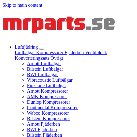
Skip to main content
Luftfjädring
Luftbälgar
Kompressorer
Fjäderben
Ventilblock
Konverteringssats
Övrigt
Arnott Luftbälgar
Bilstein Luftbälgar
BWI Luftbälgar
Vibracoustic Luftbälgar
Firestone Luftbälgar
Arnott Kompressorer
AMK Kompressorer
Dunlop Kompressorer
Continental Kompressorer
Wabco Kompressorer
Bilstein Kompressorer
Arnott Fjäderben
BWI Fjäderben
Bilstein Fjäderben