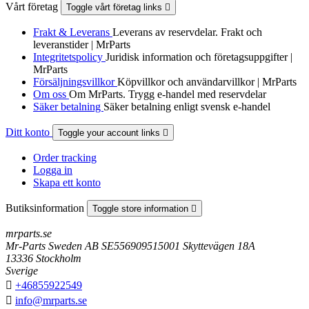
Vårt företag
Toggle vårt företag links

Frakt & Leverans
Leverans av reservdelar. Frakt och
leveranstider | MrParts
Integritetspolicy
Juridisk information och företagsuppgifter |
MrParts
Försäljningsvillkor
Köpvillkor och användarvillkor | MrParts
Om oss
Om MrParts. Trygg e-handel med reservdelar
Säker betalning
Säker betalning enligt svensk e-handel
Ditt konto
Toggle your account links

Order tracking
Logga in
Skapa ett konto
Butiksinformation
Toggle store information

mrparts.se
Mr-Parts Sweden AB SE556909515001 Skyttevägen 18A
13336 Stockholm
Sverige

+46855922549

info@mrparts.se