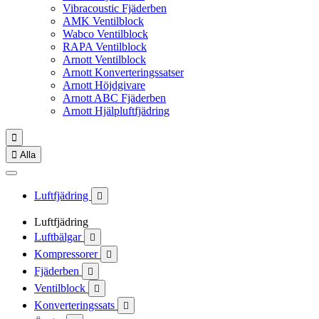
Vibracoustic Fjäderben
AMK Ventilblock
Wabco Ventilblock
RAPA Ventilblock
Arnott Ventilblock
Arnott Konverteringssatser
Arnott Höjdgivare
Arnott ABC Fjäderben
Arnott Hjälpluftfjädring


Alla
Luftfjädring

Luftfjädring
Luftbälgar

Kompressorer

Fjäderben

Ventilblock

Konverteringssats
