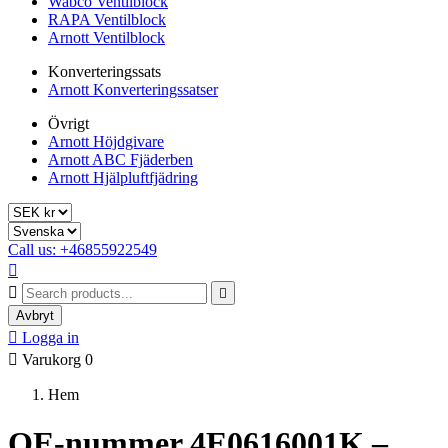
Wabco Ventilblock
RAPA Ventilblock
Arnott Ventilblock
Konverteringssats
Arnott Konverteringssatser
Övrigt
Arnott Höjdgivare
Arnott ABC Fjäderben
Arnott Hjälpluftfjädring
Call us: +46855922549



Avbryt

Logga in

Varukorg
0
Hem
OE-nummer 4E0616001K –