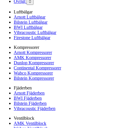
Övrigt

Luftbälgar
Arnott Luftbälgar
Bilstein Luftbälgar
BWI Luftbälgar
Vibracoustic Luftbälgar
Firestone Luftbälgar
Kompressorer
Arnott Kompressorer
AMK Kompressorer
Dunlop Kompressorer
Continental Kompressorer
Wabco Kompressorer
Bilstein Kompressorer
Fjäderben
Arnott Fjäderben
BWI Fjäderben
Bilstein Fjäderben
Vibracoustic Fjäderben
Ventilblock
AMK Ventilblock