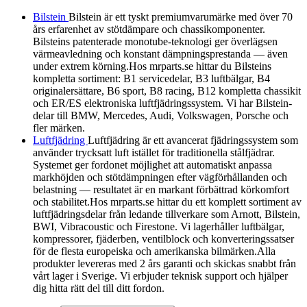
Bilstein
Bilstein är ett tyskt premiumvarumärke med över 70
års erfarenhet av stötdämpare och chassikomponenter.
Bilsteins patenterade monotube-teknologi ger överlägsen
värmeavledning och konstant dämpningsprestanda — även
under extrem körning.Hos mrparts.se hittar du Bilsteins
kompletta sortiment: B1 servicedelar, B3 luftbälgar, B4
originalersättare, B6 sport, B8 racing, B12 kompletta chassikit
och ER/ES elektroniska luftfjädringssystem. Vi har Bilstein-
delar till BMW, Mercedes, Audi, Volkswagen, Porsche och
fler märken.
Luftfjädring
Luftfjädring är ett avancerat fjädringssystem som
använder trycksatt luft istället för traditionella stålfjädrar.
Systemet ger fordonet möjlighet att automatiskt anpassa
markhöjden och stötdämpningen efter vägförhållanden och
belastning — resultatet är en markant förbättrad körkomfort
och stabilitet.Hos mrparts.se hittar du ett komplett sortiment av
luftfjädringsdelar från ledande tillverkare som Arnott, Bilstein,
BWI, Vibracoustic och Firestone. Vi lagerhåller luftbälgar,
kompressorer, fjäderben, ventilblock och konverteringssatser
för de flesta europeiska och amerikanska bilmärken.Alla
produkter levereras med 2 års garanti och skickas snabbt från
vårt lager i Sverige. Vi erbjuder teknisk support och hjälper
dig hitta rätt del till ditt fordon.