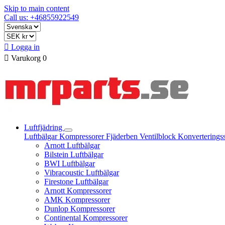
Skip to main content
Call us: +46855922549

Logga in

Varukorg
0
Luftfjädring
Luftbälgar
Kompressorer
Fjäderben
Ventilblock
Konverterings
Arnott Luftbälgar
Bilstein Luftbälgar
BWI Luftbälgar
Vibracoustic Luftbälgar
Firestone Luftbälgar
Arnott Kompressorer
AMK Kompressorer
Dunlop Kompressorer
Continental Kompressorer