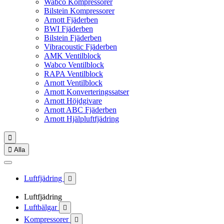
Wabco Kompressorer
Bilstein Kompressorer
Arnott Fjäderben
BWI Fjäderben
Bilstein Fjäderben
Vibracoustic Fjäderben
AMK Ventilblock
Wabco Ventilblock
RAPA Ventilblock
Arnott Ventilblock
Arnott Konverteringssatser
Arnott Höjdgivare
Arnott ABC Fjäderben
Arnott Hjälpluftfjädring


Alla
Luftfjädring

Luftfjädring
Luftbälgar

Kompressorer
