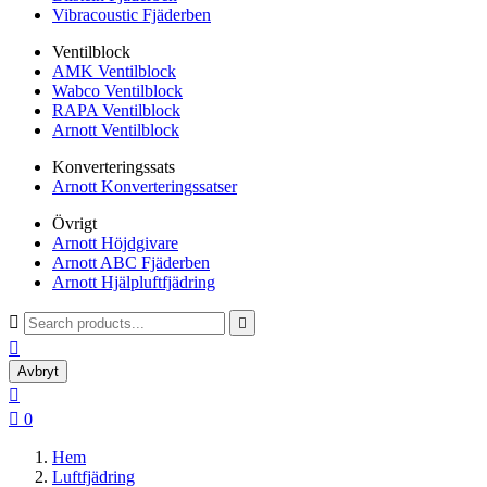
Vibracoustic Fjäderben
Ventilblock
AMK Ventilblock
Wabco Ventilblock
RAPA Ventilblock
Arnott Ventilblock
Konverteringssats
Arnott Konverteringssatser
Övrigt
Arnott Höjdgivare
Arnott ABC Fjäderben
Arnott Hjälpluftfjädring



Avbryt


0
Hem
Luftfjädring