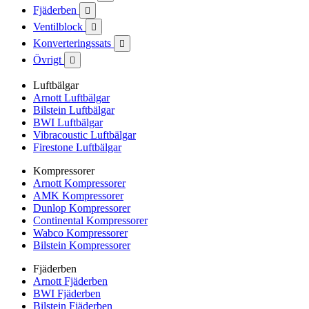
Fjäderben

Ventilblock

Konverteringssats

Övrigt

Luftbälgar
Arnott Luftbälgar
Bilstein Luftbälgar
BWI Luftbälgar
Vibracoustic Luftbälgar
Firestone Luftbälgar
Kompressorer
Arnott Kompressorer
AMK Kompressorer
Dunlop Kompressorer
Continental Kompressorer
Wabco Kompressorer
Bilstein Kompressorer
Fjäderben
Arnott Fjäderben
BWI Fjäderben
Bilstein Fjäderben