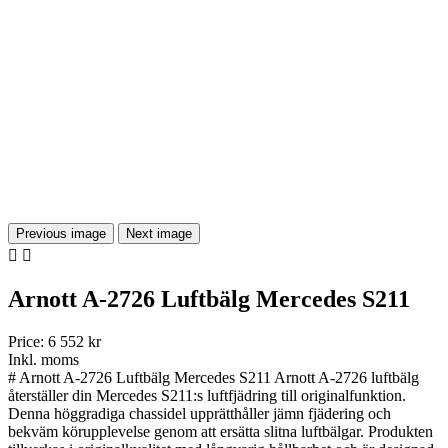
Previous image
Next image


Arnott A-2726 Luftbälg Mercedes S211
Price:
6 552 kr
Inkl. moms
# Arnott A-2726 Luftbälg Mercedes S211 Arnott A-2726 luftbälg
återställer din Mercedes S211:s luftfjädring till originalfunktion.
Denna höggradiga chassidel upprätthåller jämn fjädering och
bekväm körupplevelse genom att ersätta slitna luftbälgar. Produkten