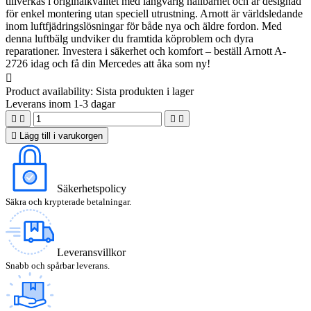
tillverkas i originalkvalitet med långvarig hållbarhet och är designad
för enkel montering utan speciell utrustning. Arnott är världsledande
inom luftfjädringslösningar för både nya och äldre fordon. Med
denna luftbälg undviker du framtida köproblem och dyra
reparationer. Investera i säkerhet och komfort – beställ Arnott A-
2726 idag och få din Mercedes att åka som ny!

Product availability:
Sista produkten i lager
Leverans inom 1-3 dagar





Lägg till i varukorgen
Säkerhetspolicy
Säkra och krypterade betalningar.
Leveransvillkor
Snabb och spårbar leverans.