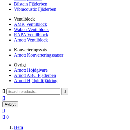
Bilstein Fjäderben
Vibracoustic Fjäderben
Ventilblock
AMK Ventilblock
Wabco Ventilblock
RAPA Ventilblock
Arnott Ventilblock
Konverteringssats
Arnott Konverteringssatser
Övrigt
Arnott Höjdgivare
Arnott ABC Fjäderben
Arnott Hjälpluftfjädring



Avbryt


0
Hem