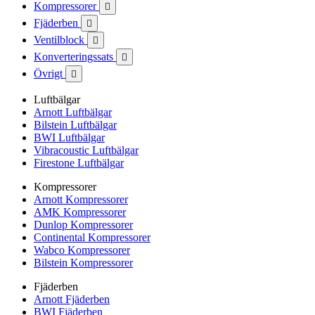
Kompressorer

Fjäderben

Ventilblock

Konverteringssats

Övrigt

Luftbälgar
Arnott Luftbälgar
Bilstein Luftbälgar
BWI Luftbälgar
Vibracoustic Luftbälgar
Firestone Luftbälgar
Kompressorer
Arnott Kompressorer
AMK Kompressorer
Dunlop Kompressorer
Continental Kompressorer
Wabco Kompressorer
Bilstein Kompressorer
Fjäderben
Arnott Fjäderben
BWI Fjäderben