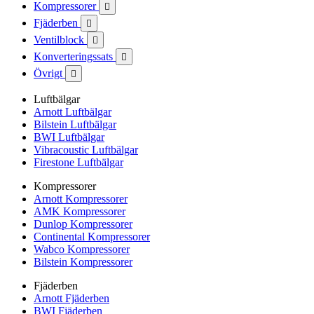
Kompressorer

Fjäderben

Ventilblock

Konverteringssats

Övrigt

Luftbälgar
Arnott Luftbälgar
Bilstein Luftbälgar
BWI Luftbälgar
Vibracoustic Luftbälgar
Firestone Luftbälgar
Kompressorer
Arnott Kompressorer
AMK Kompressorer
Dunlop Kompressorer
Continental Kompressorer
Wabco Kompressorer
Bilstein Kompressorer
Fjäderben
Arnott Fjäderben
BWI Fjäderben