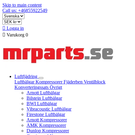
Skip to main content
Call us: +46855922549

Logga in

Varukorg
0
Luftfjädring
Luftbälgar
Kompressorer
Fjäderben
Ventilblock
Konverteringssats
Övrigt
Arnott Luftbälgar
Bilstein Luftbälgar
BWI Luftbälgar
Vibracoustic Luftbälgar
Firestone Luftbälgar
Arnott Kompressorer
AMK Kompressorer
Dunlop Kompressorer