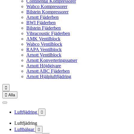
Continental Kompressorer
Wabco Kompressorer
Bilstein Kompressorer
Arnott Fjäderben
BWI Fjäderben
Bilstein Fjäderben
Vibracoustic Fjäderben
AMK Ventilblock
Wabco Ventilblock
RAPA Ventilblock
Arnott Ventilblock
Arnott Konverteringssatser
Arnott Höjdgivare
Arnott ABC Fjäderben
Arnott Hjälpluftfjädring


Alla
Luftfjädring

Luftfjädring
Luftbälgar
