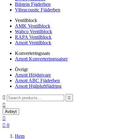
Bilstein Fjäderben
Vibracoustic Fjäderben
Ventilblock
AMK Ventilblock
Wabco Ventilblock
RAPA Ventilblock
Arnott Ventilblock
Konverteringssats
Arnott Konverteringssatser
Övrigt
Arnott Höjdgivare
Arnott ABC Fjäderben
Arnott Hjälpluftfjädring



Avbryt


0
Hem