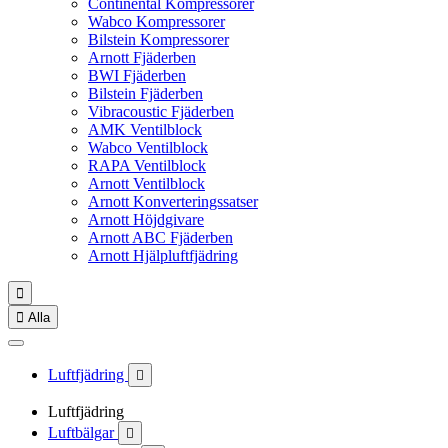
Continental Kompressorer
Wabco Kompressorer
Bilstein Kompressorer
Arnott Fjäderben
BWI Fjäderben
Bilstein Fjäderben
Vibracoustic Fjäderben
AMK Ventilblock
Wabco Ventilblock
RAPA Ventilblock
Arnott Ventilblock
Arnott Konverteringssatser
Arnott Höjdgivare
Arnott ABC Fjäderben
Arnott Hjälpluftfjädring


Alla
Luftfjädring

Luftfjädring
Luftbälgar
