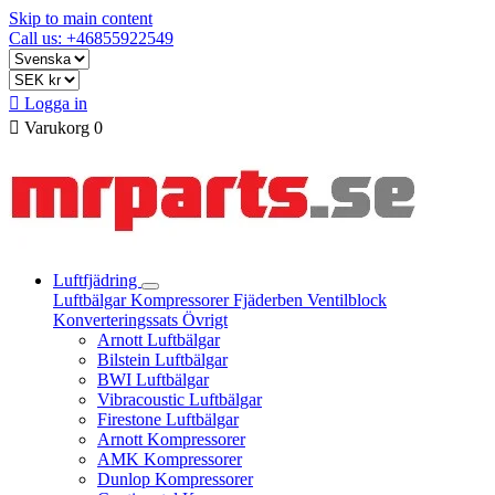
Skip to main content
Call us: +46855922549

Logga in

Varukorg
0
Luftfjädring
Luftbälgar
Kompressorer
Fjäderben
Ventilblock
Konverteringssats
Övrigt
Arnott Luftbälgar
Bilstein Luftbälgar
BWI Luftbälgar
Vibracoustic Luftbälgar
Firestone Luftbälgar
Arnott Kompressorer
AMK Kompressorer
Dunlop Kompressorer