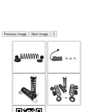
Previous image
Next image
