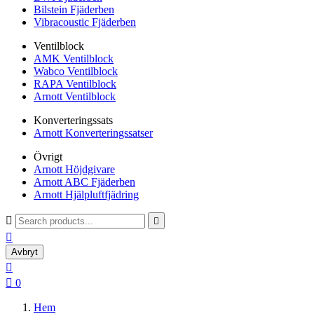
Bilstein Fjäderben
Vibracoustic Fjäderben
Ventilblock
AMK Ventilblock
Wabco Ventilblock
RAPA Ventilblock
Arnott Ventilblock
Konverteringssats
Arnott Konverteringssatser
Övrigt
Arnott Höjdgivare
Arnott ABC Fjäderben
Arnott Hjälpluftfjädring



Avbryt


0
Hem