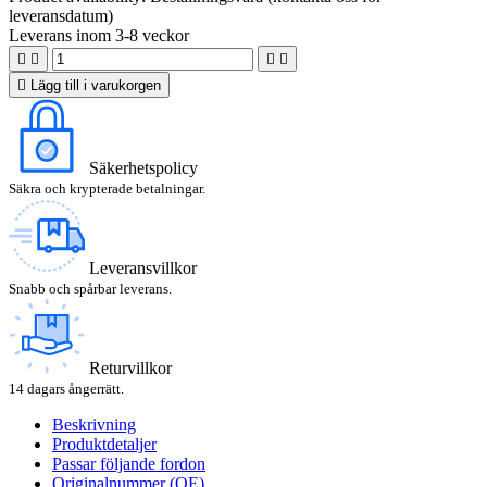
leveransdatum)
Leverans inom 3-8 veckor





Lägg till i varukorgen
Säkerhetspolicy
Säkra och krypterade betalningar.
Leveransvillkor
Snabb och spårbar leverans.
Returvillkor
14 dagars ångerrätt.
Beskrivning
Produktdetaljer
Passar följande fordon
Originalnummer (OE)