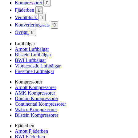
Kompressorer

Fjäderben

Ventilblock

Konverteringssats

Övrigt

Luftbälgar
Arnott Luftbälgar
Bilstein Luftbälgar
BWI Luftbälgar
Vibracoustic Luftbälgar
Firestone Luftbälgar
Kompressorer
Arnott Kompressorer
AMK Kompressorer
Dunlop Kompressorer
Continental Kompressorer
Wabco Kompressorer
Bilstein Kompressorer
Fjäderben
Arnott Fjäderben
BWI Fjäderben