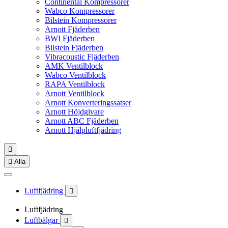
Continental Kompressorer
Wabco Kompressorer
Bilstein Kompressorer
Arnott Fjäderben
BWI Fjäderben
Bilstein Fjäderben
Vibracoustic Fjäderben
AMK Ventilblock
Wabco Ventilblock
RAPA Ventilblock
Arnott Ventilblock
Arnott Konverteringssatser
Arnott Höjdgivare
Arnott ABC Fjäderben
Arnott Hjälpluftfjädring


Alla
Luftfjädring

Luftfjädring
Luftbälgar
