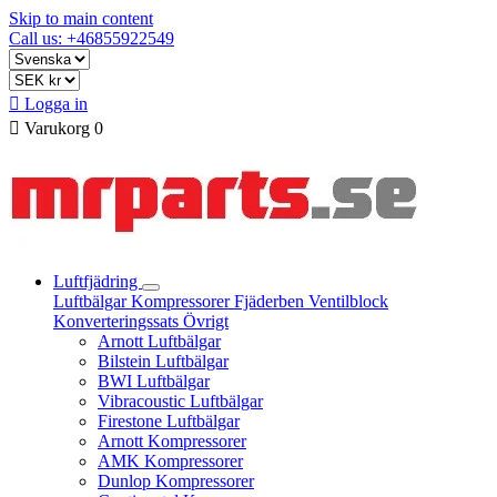
Skip to main content
Call us: +46855922549

Logga in

Varukorg
0
Luftfjädring
Luftbälgar
Kompressorer
Fjäderben
Ventilblock
Konverteringssats
Övrigt
Arnott Luftbälgar
Bilstein Luftbälgar
BWI Luftbälgar
Vibracoustic Luftbälgar
Firestone Luftbälgar
Arnott Kompressorer
AMK Kompressorer
Dunlop Kompressorer