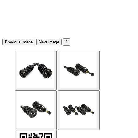
Previous image
Next image
