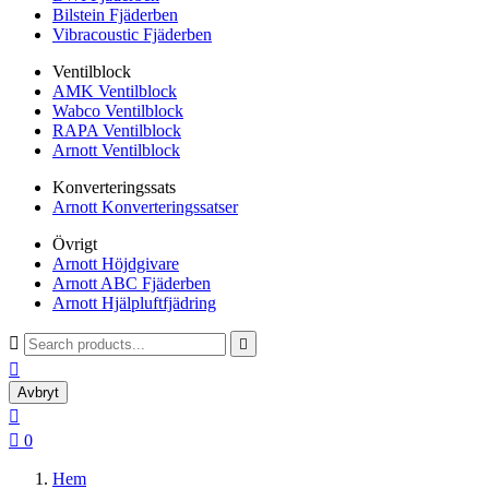
Bilstein Fjäderben
Vibracoustic Fjäderben
Ventilblock
AMK Ventilblock
Wabco Ventilblock
RAPA Ventilblock
Arnott Ventilblock
Konverteringssats
Arnott Konverteringssatser
Övrigt
Arnott Höjdgivare
Arnott ABC Fjäderben
Arnott Hjälpluftfjädring



Avbryt


0
Hem