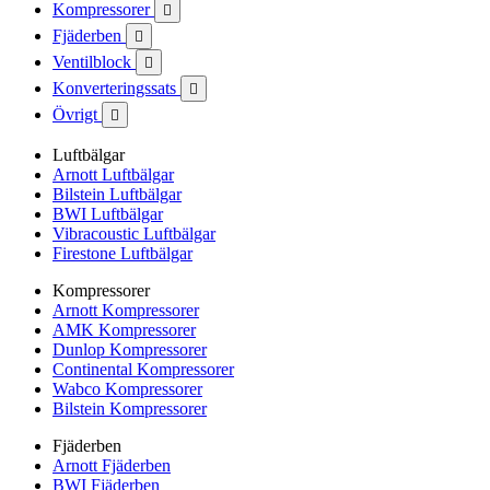
Kompressorer

Fjäderben

Ventilblock

Konverteringssats

Övrigt

Luftbälgar
Arnott Luftbälgar
Bilstein Luftbälgar
BWI Luftbälgar
Vibracoustic Luftbälgar
Firestone Luftbälgar
Kompressorer
Arnott Kompressorer
AMK Kompressorer
Dunlop Kompressorer
Continental Kompressorer
Wabco Kompressorer
Bilstein Kompressorer
Fjäderben
Arnott Fjäderben
BWI Fjäderben