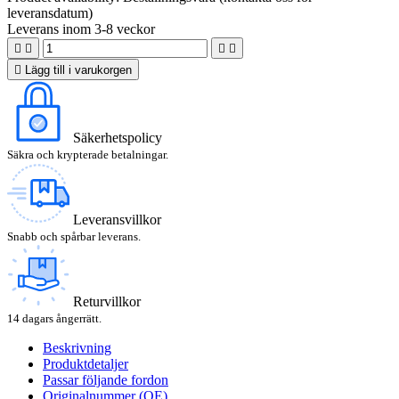
leveransdatum)
Leverans inom 3-8 veckor





Lägg till i varukorgen
Säkerhetspolicy
Säkra och krypterade betalningar.
Leveransvillkor
Snabb och spårbar leverans.
Returvillkor
14 dagars ångerrätt.
Beskrivning
Produktdetaljer
Passar följande fordon
Originalnummer (OE)