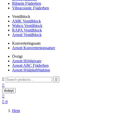
Bilstein Fjäderben
Vibracoustic Fjäderben
Ventilblock
AMK Ventilblock
Wabco Ventilblock
RAPA Ventilblock
Arnott Ventilblock
Konverteringssats
Arnott Konverteringssatser
Övrigt
Arnott Höjdgivare
Arnott ABC Fjäderben
Arnott Hjälpluftfjädring



Avbryt


0
Hem