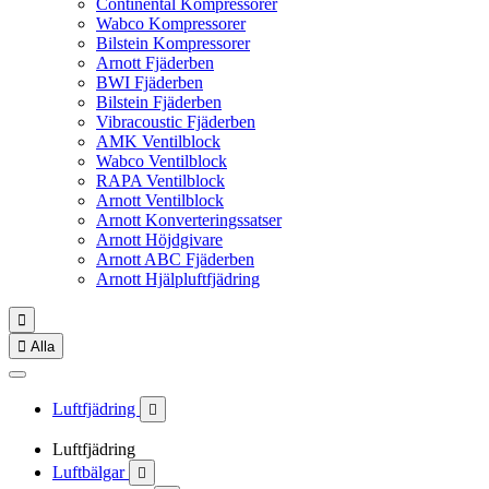
Continental Kompressorer
Wabco Kompressorer
Bilstein Kompressorer
Arnott Fjäderben
BWI Fjäderben
Bilstein Fjäderben
Vibracoustic Fjäderben
AMK Ventilblock
Wabco Ventilblock
RAPA Ventilblock
Arnott Ventilblock
Arnott Konverteringssatser
Arnott Höjdgivare
Arnott ABC Fjäderben
Arnott Hjälpluftfjädring


Alla
Luftfjädring

Luftfjädring
Luftbälgar
