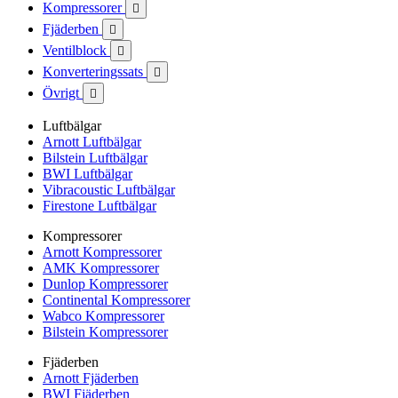
Kompressorer

Fjäderben

Ventilblock

Konverteringssats

Övrigt

Luftbälgar
Arnott Luftbälgar
Bilstein Luftbälgar
BWI Luftbälgar
Vibracoustic Luftbälgar
Firestone Luftbälgar
Kompressorer
Arnott Kompressorer
AMK Kompressorer
Dunlop Kompressorer
Continental Kompressorer
Wabco Kompressorer
Bilstein Kompressorer
Fjäderben
Arnott Fjäderben
BWI Fjäderben