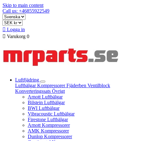
Skip to main content
Call us: +46855922549

Logga in

Varukorg
0
Luftfjädring
Luftbälgar
Kompressorer
Fjäderben
Ventilblock
Konverteringssats
Övrigt
Arnott Luftbälgar
Bilstein Luftbälgar
BWI Luftbälgar
Vibracoustic Luftbälgar
Firestone Luftbälgar
Arnott Kompressorer
AMK Kompressorer
Dunlop Kompressorer