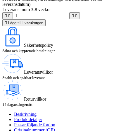
leveransdatum)
Leverans inom 3-8 veckor





Lägg till i varukorgen
Säkerhetspolicy
Säkra och krypterade betalningar.
Leveransvillkor
Snabb och spårbar leverans.
Returvillkor
14 dagars ångerrätt.
Beskrivning
Produktdetaljer
Passar följande fordon
Originalnummer (OE)