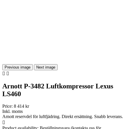
Previous image
Next image


Arnott P-3482 Luftkompressor Lexus
LS460
Price:
8 414 kr
Inkl. moms
Arnott reservdel för luftfjädring. Direkt ersättning. Snabb leverans.

Product availability:
Beställningsvara (kontakta oss för