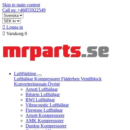
Skip to main content
Call us: +46855922549

Logga in

Varukorg
0
Luftfjädring
Luftbälgar
Kompressorer
Fjäderben
Ventilblock
Konverteringssats
Övrigt
Arnott Luftbälgar
Bilstein Luftbälgar
BWI Luftbälgar
Vibracoustic Luftbälgar
Firestone Luftbälgar
Arnott Kompressorer
AMK Kompressorer
Dunlop Kompressorer