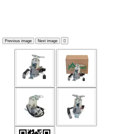
Previous image
Next image
