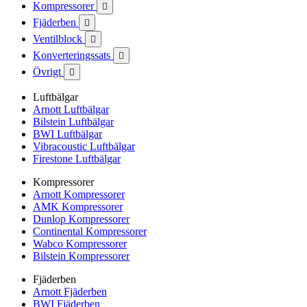
Kompressorer

Fjäderben

Ventilblock

Konverteringssats

Övrigt

Luftbälgar
Arnott Luftbälgar
Bilstein Luftbälgar
BWI Luftbälgar
Vibracoustic Luftbälgar
Firestone Luftbälgar
Kompressorer
Arnott Kompressorer
AMK Kompressorer
Dunlop Kompressorer
Continental Kompressorer
Wabco Kompressorer
Bilstein Kompressorer
Fjäderben
Arnott Fjäderben
BWI Fjäderben