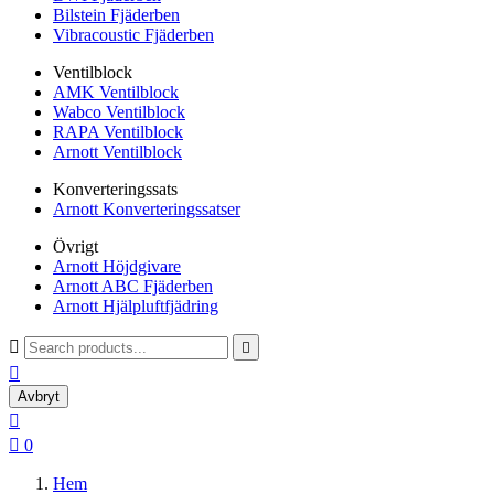
Bilstein Fjäderben
Vibracoustic Fjäderben
Ventilblock
AMK Ventilblock
Wabco Ventilblock
RAPA Ventilblock
Arnott Ventilblock
Konverteringssats
Arnott Konverteringssatser
Övrigt
Arnott Höjdgivare
Arnott ABC Fjäderben
Arnott Hjälpluftfjädring



Avbryt


0
Hem