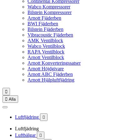
Continental Kompressorer
Wabco Kompressorer
Bilstein Kompressorer
Arnott Fjäderben
BWI Fjäderben
Bilstein Fjäderben
Vibracoustic Fjäderben
AMK Ventilblock
Wabco Ventilblock
RAPA Ventilblock
Arnott Ventilblock
Arnott Konverteringssatser
Arnott Höjdgivare
Arnott ABC Fjäderben
Arnott Hjälpluftfjädring


Alla
Luftfjädring

Luftfjädring
Luftbälgar
