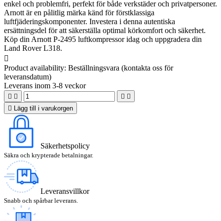
enkel och problemfri, perfekt för både verkstäder och privatpersoner.
Arnott är en pålitlig märka känd för förstklassiga
luftfjäderingskomponenter. Investera i denna autentiska
ersättningsdel för att säkerställa optimal körkomfort och säkerhet.
Köp din Arnott P-2495 luftkompressor idag och uppgradera din
Land Rover L318.

Product availability:
Beställningsvara (kontakta oss för
leveransdatum)
Leverans inom 3-8 veckor





Lägg till i varukorgen
Säkerhetspolicy
Säkra och krypterade betalningar.
Leveransvillkor
Snabb och spårbar leverans.