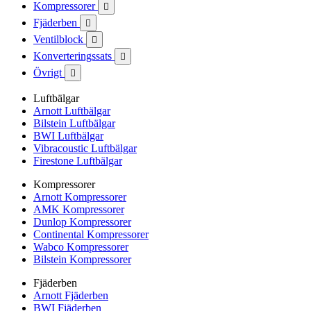
Kompressorer

Fjäderben

Ventilblock

Konverteringssats

Övrigt

Luftbälgar
Arnott Luftbälgar
Bilstein Luftbälgar
BWI Luftbälgar
Vibracoustic Luftbälgar
Firestone Luftbälgar
Kompressorer
Arnott Kompressorer
AMK Kompressorer
Dunlop Kompressorer
Continental Kompressorer
Wabco Kompressorer
Bilstein Kompressorer
Fjäderben
Arnott Fjäderben
BWI Fjäderben