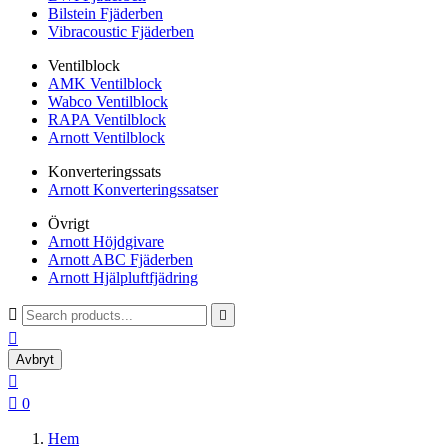
Bilstein Fjäderben
Vibracoustic Fjäderben
Ventilblock
AMK Ventilblock
Wabco Ventilblock
RAPA Ventilblock
Arnott Ventilblock
Konverteringssats
Arnott Konverteringssatser
Övrigt
Arnott Höjdgivare
Arnott ABC Fjäderben
Arnott Hjälpluftfjädring



Avbryt


0
Hem