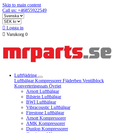
Skip to main content
Call us: +46855922549

Logga in

Varukorg
0
Luftfjädring
Luftbälgar
Kompressorer
Fjäderben
Ventilblock
Konverteringssats
Övrigt
Arnott Luftbälgar
Bilstein Luftbälgar
BWI Luftbälgar
Vibracoustic Luftbälgar
Firestone Luftbälgar
Arnott Kompressorer
AMK Kompressorer
Dunlop Kompressorer