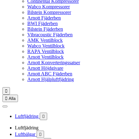
Continental Kompressorer
Wabco Kompressorer
Bilstein Kompressorer
Arnott Fjäderben
BWI Fjäderben
Bilstein Fjäderben
Vibracoustic Fjäderben
AMK Ventilblock
Wabco Ventilblock
RAPA Ventilblock
Arnott Ventilblock
Arnott Konverteringssatser
Arnott Höjdgivare
Arnott ABC Fjäderben
Arnott Hjälpluftfjädring


Alla
Luftfjädring

Luftfjädring
Luftbälgar
