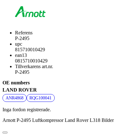
Referens
P-2495
upc
815710010429
ean13
0815710010429
Tillverkarens art.nr.
P-2495
OE numbers
LAND ROVER
ANR4868
RQG100041
Inga fordon registrerade.
Arnott P-2495 Luftkompressor Land Rover L318 Bilder