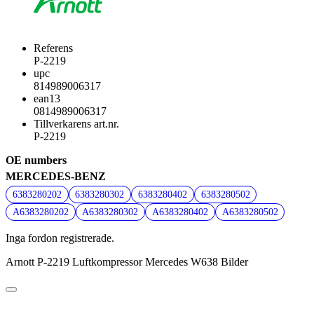
Referens
P-2219
upc
814989006317
ean13
0814989006317
Tillverkarens art.nr.
P-2219
OE numbers
MERCEDES-BENZ
6383280202
6383280302
6383280402
6383280502
A6383280202
A6383280302
A6383280402
A6383280502
Inga fordon registrerade.
Arnott P-2219 Luftkompressor Mercedes W638 Bilder