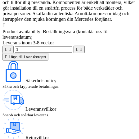
och tillförlitlig prestanda. Komponenten är enkelt att montera, vilket
gör installation till en smärtfri process för både verkstäder och
privatpersoner. Skaffa din autentiska Arnott-kompressor idag och
återupplev den mjuka körningen din Mercedes förtjänar.

Product availability:
Beställningsvara (kontakta oss för
leveransdatum)
Leverans inom 3-8 veckor





Lägg till i varukorgen
Säkerhetspolicy
Säkra och krypterade betalningar.
Leveransvillkor
Snabb och spårbar leverans.
Returvillkor