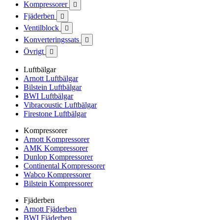
Kompressorer

Fjäderben

Ventilblock

Konverteringssats

Övrigt

Luftbälgar
Arnott Luftbälgar
Bilstein Luftbälgar
BWI Luftbälgar
Vibracoustic Luftbälgar
Firestone Luftbälgar
Kompressorer
Arnott Kompressorer
AMK Kompressorer
Dunlop Kompressorer
Continental Kompressorer
Wabco Kompressorer
Bilstein Kompressorer
Fjäderben
Arnott Fjäderben
BWI Fjäderben