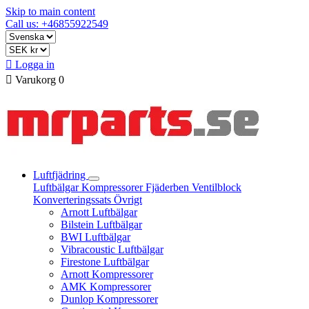
Skip to main content
Call us: +46855922549

Logga in

Varukorg
0
Luftfjädring
Luftbälgar
Kompressorer
Fjäderben
Ventilblock
Konverteringssats
Övrigt
Arnott Luftbälgar
Bilstein Luftbälgar
BWI Luftbälgar
Vibracoustic Luftbälgar
Firestone Luftbälgar
Arnott Kompressorer
AMK Kompressorer
Dunlop Kompressorer