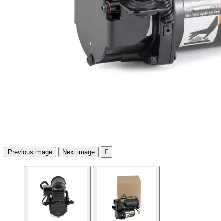
Previous image
Next image
