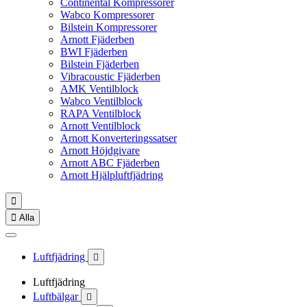
Continental Kompressorer
Wabco Kompressorer
Bilstein Kompressorer
Arnott Fjäderben
BWI Fjäderben
Bilstein Fjäderben
Vibracoustic Fjäderben
AMK Ventilblock
Wabco Ventilblock
RAPA Ventilblock
Arnott Ventilblock
Arnott Konverteringssatser
Arnott Höjdgivare
Arnott ABC Fjäderben
Arnott Hjälpluftfjädring


Alla
Luftfjädring

Luftfjädring
Luftbälgar
