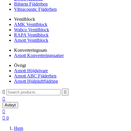
Bilstein Fjäderben
Vibracoustic Fjäderben
Ventilblock
AMK Ventilblock
Wabco Ventilblock
RAPA Ventilblock
Arnott Ventilblock
Konverteringssats
Arnott Konverteringssatser
Övrigt
Arnott Höjdgivare
Arnott ABC Fjäderben
Arnott Hjälpluftfjädring



Avbryt


0
Hem