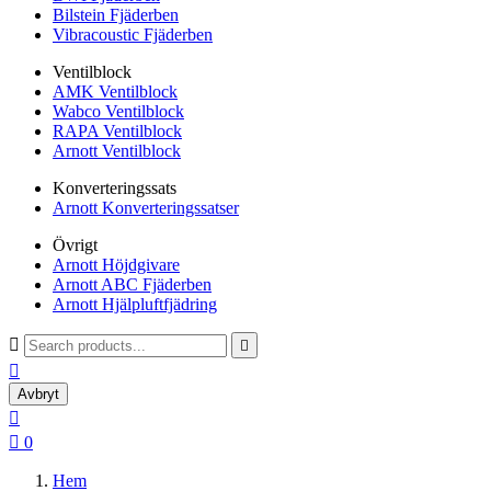
Bilstein Fjäderben
Vibracoustic Fjäderben
Ventilblock
AMK Ventilblock
Wabco Ventilblock
RAPA Ventilblock
Arnott Ventilblock
Konverteringssats
Arnott Konverteringssatser
Övrigt
Arnott Höjdgivare
Arnott ABC Fjäderben
Arnott Hjälpluftfjädring



Avbryt


0
Hem