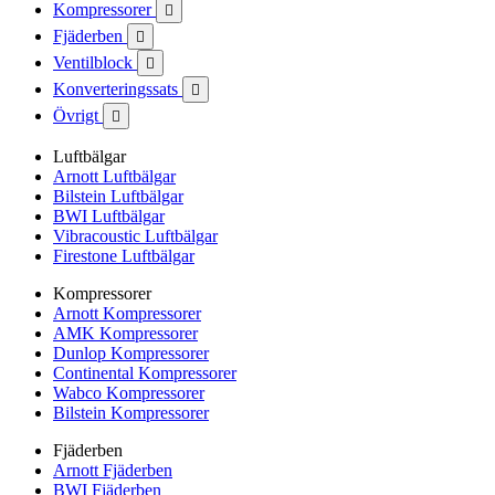
Kompressorer

Fjäderben

Ventilblock

Konverteringssats

Övrigt

Luftbälgar
Arnott Luftbälgar
Bilstein Luftbälgar
BWI Luftbälgar
Vibracoustic Luftbälgar
Firestone Luftbälgar
Kompressorer
Arnott Kompressorer
AMK Kompressorer
Dunlop Kompressorer
Continental Kompressorer
Wabco Kompressorer
Bilstein Kompressorer
Fjäderben
Arnott Fjäderben
BWI Fjäderben