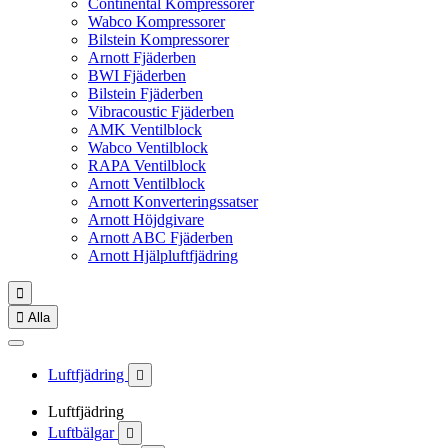
Continental Kompressorer
Wabco Kompressorer
Bilstein Kompressorer
Arnott Fjäderben
BWI Fjäderben
Bilstein Fjäderben
Vibracoustic Fjäderben
AMK Ventilblock
Wabco Ventilblock
RAPA Ventilblock
Arnott Ventilblock
Arnott Konverteringssatser
Arnott Höjdgivare
Arnott ABC Fjäderben
Arnott Hjälpluftfjädring


Alla
Luftfjädring

Luftfjädring
Luftbälgar
