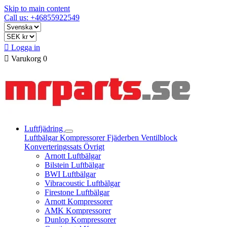
Skip to main content
Call us: +46855922549

Logga in

Varukorg
0
Luftfjädring
Luftbälgar
Kompressorer
Fjäderben
Ventilblock
Konverteringssats
Övrigt
Arnott Luftbälgar
Bilstein Luftbälgar
BWI Luftbälgar
Vibracoustic Luftbälgar
Firestone Luftbälgar
Arnott Kompressorer
AMK Kompressorer
Dunlop Kompressorer