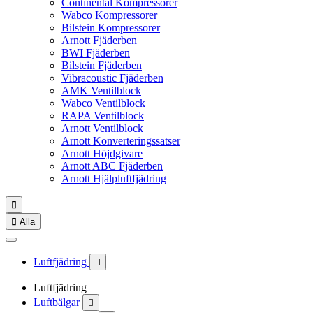
Continental Kompressorer
Wabco Kompressorer
Bilstein Kompressorer
Arnott Fjäderben
BWI Fjäderben
Bilstein Fjäderben
Vibracoustic Fjäderben
AMK Ventilblock
Wabco Ventilblock
RAPA Ventilblock
Arnott Ventilblock
Arnott Konverteringssatser
Arnott Höjdgivare
Arnott ABC Fjäderben
Arnott Hjälpluftfjädring


Alla
Luftfjädring

Luftfjädring
Luftbälgar
