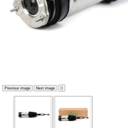
Previous image
Next image
