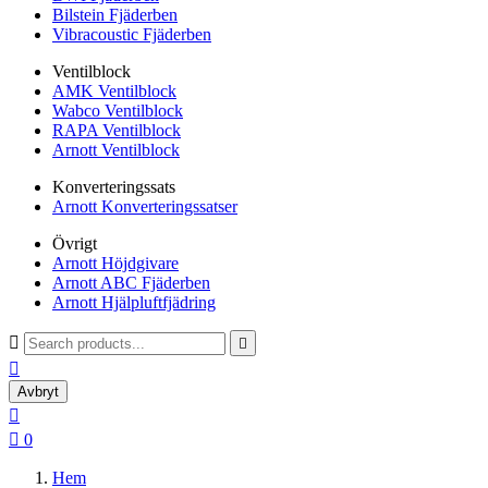
Bilstein Fjäderben
Vibracoustic Fjäderben
Ventilblock
AMK Ventilblock
Wabco Ventilblock
RAPA Ventilblock
Arnott Ventilblock
Konverteringssats
Arnott Konverteringssatser
Övrigt
Arnott Höjdgivare
Arnott ABC Fjäderben
Arnott Hjälpluftfjädring



Avbryt


0
Hem