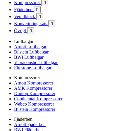
Kompressorer

Fjäderben

Ventilblock

Konverteringssats

Övrigt

Luftbälgar
Arnott Luftbälgar
Bilstein Luftbälgar
BWI Luftbälgar
Vibracoustic Luftbälgar
Firestone Luftbälgar
Kompressorer
Arnott Kompressorer
AMK Kompressorer
Dunlop Kompressorer
Continental Kompressorer
Wabco Kompressorer
Bilstein Kompressorer
Fjäderben
Arnott Fjäderben
BWI Fjäderben