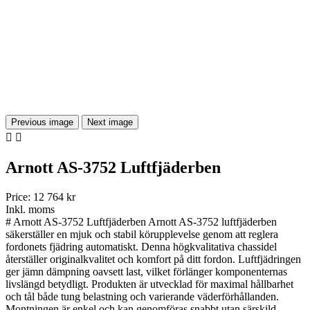
Previous image
Next image


Arnott AS-3752 Luftfjäderben
Price:
12 764 kr
Inkl. moms
# Arnott AS-3752 Luftfjäderben Arnott AS-3752 luftfjäderben
säkerställer en mjuk och stabil körupplevelse genom att reglera
fordonets fjädring automatiskt. Denna högkvalitativa chassidel
återställer originalkvalitet och komfort på ditt fordon. Luftfjädringen
ger jämn dämpning oavsett last, vilket förlänger komponenternas
livslängd betydligt. Produkten är utvecklad för maximal hållbarhet
och tål både tung belastning och varierande väderförhållanden.
Montningen är enkel och kan genomföras snabbt utan särskild