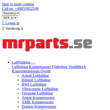
Skip to main content
Call us: +46855922549

Logga in

Varukorg
0
Luftfjädring
Luftbälgar
Kompressorer
Fjäderben
Ventilblock
Konverteringssats
Övrigt
Arnott Luftbälgar
Bilstein Luftbälgar
BWI Luftbälgar
Vibracoustic Luftbälgar
Firestone Luftbälgar
Arnott Kompressorer
AMK Kompressorer
Dunlop Kompressorer