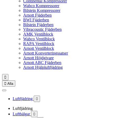
Continental Kompressorer
Wabco Kompressorer
Bilstein Kompressorer
Arnott Fjäderben
BWI Fjäderben
Bilstein Fjäderben
Vibracoustic Fjäderben
AMK Ventilblock
Wabco Ventilblock
RAPA Ventilblock
Arnott Ventilblock
Arnott Konverteringssatser
Arnott Höjdgivare
Arnott ABC Fjäderben
Arnott Hjälpluftfjädring


Alla
Luftfjädring

Luftfjädring
Luftbälgar
