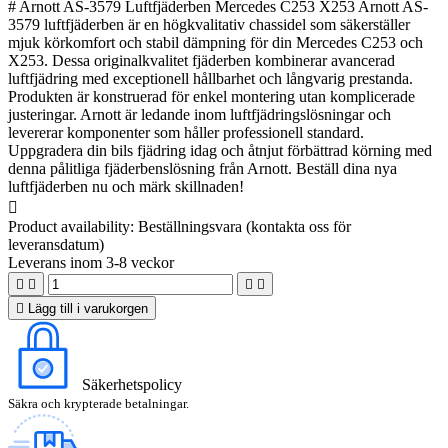
# Arnott AS-3579 Luftfjäderben Mercedes C253 X253 Arnott AS-
3579 luftfjäderben är en högkvalitativ chassidel som säkerställer
mjuk körkomfort och stabil dämpning för din Mercedes C253 och
X253. Dessa originalkvalitet fjäderben kombinerar avancerad
luftfjädring med exceptionell hållbarhet och långvarig prestanda.
Produkten är konstruerad för enkel montering utan komplicerade
justeringar. Arnott är ledande inom luftfjädringslösningar och
levererar komponenter som håller professionell standard.
Uppgradera din bils fjädring idag och åtnjut förbättrad körning med
denna pålitliga fjäderbenslösning från Arnott. Beställ dina nya
luftfjäderben nu och märk skillnaden!

Product availability:
Beställningsvara (kontakta oss för
leveransdatum)
Leverans inom 3-8 veckor





Lägg till i varukorgen
Säkerhetspolicy
Säkra och krypterade betalningar.