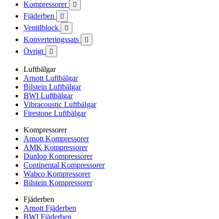
Kompressorer

Fjäderben

Ventilblock

Konverteringssats

Övrigt

Luftbälgar
Arnott Luftbälgar
Bilstein Luftbälgar
BWI Luftbälgar
Vibracoustic Luftbälgar
Firestone Luftbälgar
Kompressorer
Arnott Kompressorer
AMK Kompressorer
Dunlop Kompressorer
Continental Kompressorer
Wabco Kompressorer
Bilstein Kompressorer
Fjäderben
Arnott Fjäderben
BWI Fjäderben