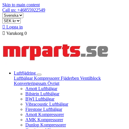
Skip to main content
Call us: +46855922549

Logga in

Varukorg
0
Luftfjädring
Luftbälgar
Kompressorer
Fjäderben
Ventilblock
Konverteringssats
Övrigt
Arnott Luftbälgar
Bilstein Luftbälgar
BWI Luftbälgar
Vibracoustic Luftbälgar
Firestone Luftbälgar
Arnott Kompressorer
AMK Kompressorer
Dunlop Kompressorer