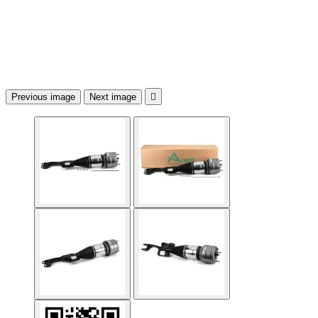
Previous image
Next image
