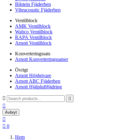
Bilstein Fjäderben
Vibracoustic Fjäderben
Ventilblock
AMK Ventilblock
Wabco Ventilblock
RAPA Ventilblock
Arnott Ventilblock
Konverteringssats
Arnott Konverteringssatser
Övrigt
Arnott Höjdgivare
Arnott ABC Fjäderben
Arnott Hjälpluftfjädring



Avbryt


0
Hem