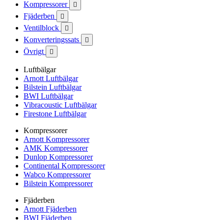
Kompressorer

Fjäderben

Ventilblock

Konverteringssats

Övrigt

Luftbälgar
Arnott Luftbälgar
Bilstein Luftbälgar
BWI Luftbälgar
Vibracoustic Luftbälgar
Firestone Luftbälgar
Kompressorer
Arnott Kompressorer
AMK Kompressorer
Dunlop Kompressorer
Continental Kompressorer
Wabco Kompressorer
Bilstein Kompressorer
Fjäderben
Arnott Fjäderben
BWI Fjäderben