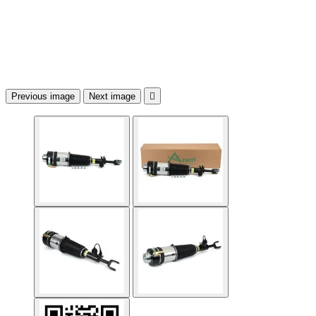
Previous image
Next image
