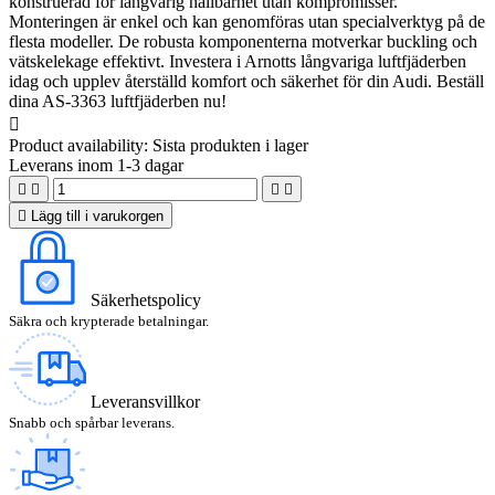
konstruerad för långvarig hållbarhet utan kompromisser.
Monteringen är enkel och kan genomföras utan specialverktyg på de
flesta modeller. De robusta komponenterna motverkar buckling och
vätskelekage effektivt. Investera i Arnotts långvariga luftfjäderben
idag och upplev återställd komfort och säkerhet för din Audi. Beställ
dina AS-3363 luftfjäderben nu!

Product availability:
Sista produkten i lager
Leverans inom 1-3 dagar





Lägg till i varukorgen
Säkerhetspolicy
Säkra och krypterade betalningar.
Leveransvillkor
Snabb och spårbar leverans.