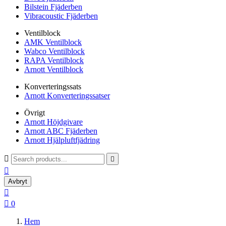
Bilstein Fjäderben
Vibracoustic Fjäderben
Ventilblock
AMK Ventilblock
Wabco Ventilblock
RAPA Ventilblock
Arnott Ventilblock
Konverteringssats
Arnott Konverteringssatser
Övrigt
Arnott Höjdgivare
Arnott ABC Fjäderben
Arnott Hjälpluftfjädring



Avbryt


0
Hem