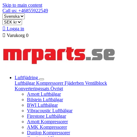
Skip to main content
Call us: +46855922549

Logga in

Varukorg
0
Luftfjädring
Luftbälgar
Kompressorer
Fjäderben
Ventilblock
Konverteringssats
Övrigt
Arnott Luftbälgar
Bilstein Luftbälgar
BWI Luftbälgar
Vibracoustic Luftbälgar
Firestone Luftbälgar
Arnott Kompressorer
AMK Kompressorer
Dunlop Kompressorer