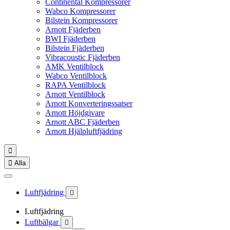
Continental Kompressorer
Wabco Kompressorer
Bilstein Kompressorer
Arnott Fjäderben
BWI Fjäderben
Bilstein Fjäderben
Vibracoustic Fjäderben
AMK Ventilblock
Wabco Ventilblock
RAPA Ventilblock
Arnott Ventilblock
Arnott Konverteringssatser
Arnott Höjdgivare
Arnott ABC Fjäderben
Arnott Hjälpluftfjädring


Alla
Luftfjädring

Luftfjädring
Luftbälgar
