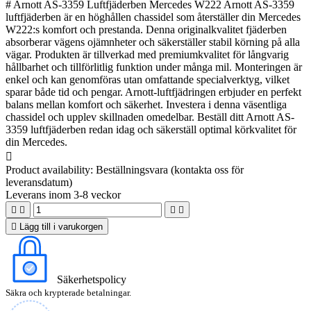
# Arnott AS-3359 Luftfjäderben Mercedes W222 Arnott AS-3359
luftfjäderben är en höghållen chassidel som återställer din Mercedes
W222:s komfort och prestanda. Denna originalkvalitet fjäderben
absorberar vägens ojämnheter och säkerställer stabil körning på alla
vägar. Produkten är tillverkad med premiumkvalitet för långvarig
hållbarhet och tillförlitlig funktion under många mil. Monteringen är
enkel och kan genomföras utan omfattande specialverktyg, vilket
sparar både tid och pengar. Arnott-luftfjädringen erbjuder en perfekt
balans mellan komfort och säkerhet. Investera i denna väsentliga
chassidel och upplev skillnaden omedelbar. Beställ ditt Arnott AS-
3359 luftfjäderben redan idag och säkerställ optimal körkvalitet för
din Mercedes.

Product availability:
Beställningsvara (kontakta oss för
leveransdatum)
Leverans inom 3-8 veckor





Lägg till i varukorgen
Säkerhetspolicy
Säkra och krypterade betalningar.