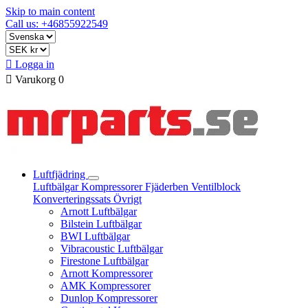
Skip to main content
Call us: +46855922549

Logga in

Varukorg
0
Luftfjädring
Luftbälgar
Kompressorer
Fjäderben
Ventilblock
Konverteringssats
Övrigt
Arnott Luftbälgar
Bilstein Luftbälgar
BWI Luftbälgar
Vibracoustic Luftbälgar
Firestone Luftbälgar
Arnott Kompressorer
AMK Kompressorer
Dunlop Kompressorer