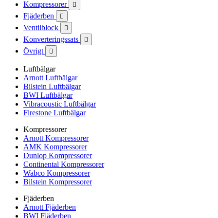
Kompressorer

Fjäderben

Ventilblock

Konverteringssats

Övrigt

Luftbälgar
Arnott Luftbälgar
Bilstein Luftbälgar
BWI Luftbälgar
Vibracoustic Luftbälgar
Firestone Luftbälgar
Kompressorer
Arnott Kompressorer
AMK Kompressorer
Dunlop Kompressorer
Continental Kompressorer
Wabco Kompressorer
Bilstein Kompressorer
Fjäderben
Arnott Fjäderben
BWI Fjäderben