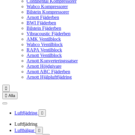
Continental Kompressorer
Wabco Kompressorer
Bilstein Kompressorer
Arnott Fjäderben
BWI Fjäderben
Bilstein Fjäderben
Vibracoustic Fjäderben
AMK Ventilblock
Wabco Ventilblock
RAPA Ventilblock
Arnott Ventilblock
Arnott Konverteringssatser
Arnott Höjdgivare
Arnott ABC Fjäderben
Arnott Hjälpluftfjädring


Alla
Luftfjädring

Luftfjädring
Luftbälgar
