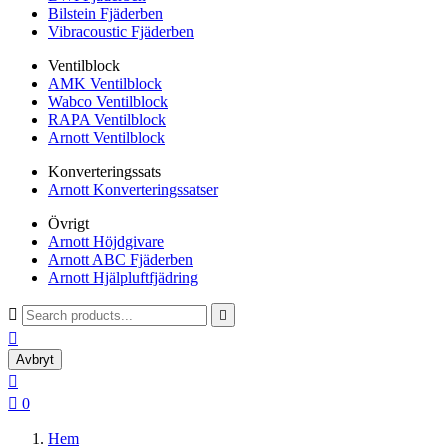
Bilstein Fjäderben
Vibracoustic Fjäderben
Ventilblock
AMK Ventilblock
Wabco Ventilblock
RAPA Ventilblock
Arnott Ventilblock
Konverteringssats
Arnott Konverteringssatser
Övrigt
Arnott Höjdgivare
Arnott ABC Fjäderben
Arnott Hjälpluftfjädring



Avbryt


0
Hem