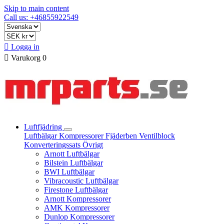
Skip to main content
Call us: +46855922549

Logga in

Varukorg
0
Luftfjädring
Luftbälgar
Kompressorer
Fjäderben
Ventilblock
Konverteringssats
Övrigt
Arnott Luftbälgar
Bilstein Luftbälgar
BWI Luftbälgar
Vibracoustic Luftbälgar
Firestone Luftbälgar
Arnott Kompressorer
AMK Kompressorer
Dunlop Kompressorer