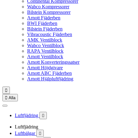
Continental Kompressorer
Wabco Kompressorer
Bilstein Kompressorer
Arnott Fjäderben
BWI Fjäderben
Bilstein Fjäderben
Vibracoustic Fjäderben
AMK Ventilblock
Wabco Ventilblock
RAPA Ventilblock
Arnott Ventilblock
Arnott Konverteringssatser
Arnott Höjdgivare
Arnott ABC Fjäderben
Arnott Hjälpluftfjädring


Alla
Luftfjädring

Luftfjädring
Luftbälgar
