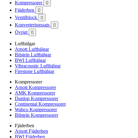
Kompressorer

Fjäderben

Ventilblock

Konverteringssats

Övrigt

Luftbälgar
Arnott Luftbälgar
Bilstein Luftbälgar
BWI Luftbälgar
Vibracoustic Luftbälgar
Firestone Luftbälgar
Kompressorer
Arnott Kompressorer
AMK Kompressorer
Dunlop Kompressorer
Continental Kompressorer
Wabco Kompressorer
Bilstein Kompressorer
Fjäderben
Arnott Fjäderben
BWI Fjäderben