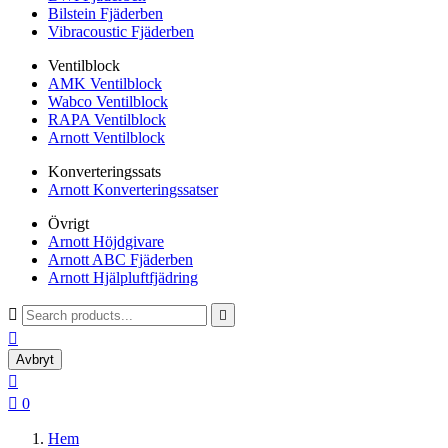
Bilstein Fjäderben
Vibracoustic Fjäderben
Ventilblock
AMK Ventilblock
Wabco Ventilblock
RAPA Ventilblock
Arnott Ventilblock
Konverteringssats
Arnott Konverteringssatser
Övrigt
Arnott Höjdgivare
Arnott ABC Fjäderben
Arnott Hjälpluftfjädring



Avbryt


0
Hem