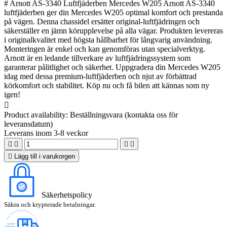
# Arnott AS-3340 Luftfjäderben Mercedes W205 Arnott AS-3340
luftfjäderben ger din Mercedes W205 optimal komfort och prestanda
på vägen. Denna chassidel ersätter original-luftfjädringen och
säkerställer en jämn körupplevelse på alla vägar. Produkten levereras
i originalkvalitet med högsta hållbarhet för långvarig användning.
Monteringen är enkel och kan genomföras utan specialverktyg.
Arnott är en ledande tillverkare av luftfjädringssystem som
garanterar pålitlighet och säkerhet. Uppgradera din Mercedes W205
idag med dessa premium-luftfjäderben och njut av förbättrad
körkomfort och stabilitet. Köp nu och få bilen att kännas som ny
igen!

Product availability:
Beställningsvara (kontakta oss för
leveransdatum)
Leverans inom 3-8 veckor





Lägg till i varukorgen
Säkerhetspolicy
Säkra och krypterade betalningar.