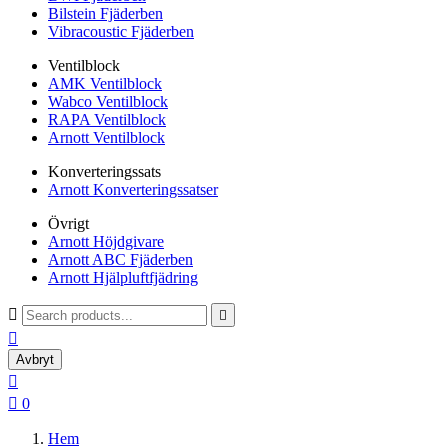
Bilstein Fjäderben
Vibracoustic Fjäderben
Ventilblock
AMK Ventilblock
Wabco Ventilblock
RAPA Ventilblock
Arnott Ventilblock
Konverteringssats
Arnott Konverteringssatser
Övrigt
Arnott Höjdgivare
Arnott ABC Fjäderben
Arnott Hjälpluftfjädring



Avbryt


0
Hem