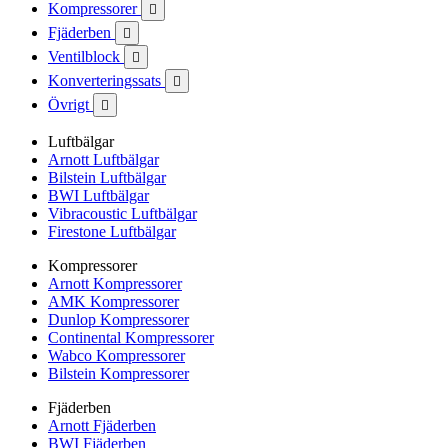
Kompressorer

Fjäderben

Ventilblock

Konverteringssats

Övrigt

Luftbälgar
Arnott Luftbälgar
Bilstein Luftbälgar
BWI Luftbälgar
Vibracoustic Luftbälgar
Firestone Luftbälgar
Kompressorer
Arnott Kompressorer
AMK Kompressorer
Dunlop Kompressorer
Continental Kompressorer
Wabco Kompressorer
Bilstein Kompressorer
Fjäderben
Arnott Fjäderben
BWI Fjäderben