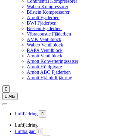
Continental Kompressorer
Wabco Kompressorer
Bilstein Kompressorer
Arnott Fjäderben
BWI Fjäderben
Bilstein Fjäderben
Vibracoustic Fjäderben
AMK Ventilblock
Wabco Ventilblock
RAPA Ventilblock
Arnott Ventilblock
Arnott Konverteringssatser
Arnott Höjdgivare
Arnott ABC Fjäderben
Arnott Hjälpluftfjädring


Alla
Luftfjädring

Luftfjädring
Luftbälgar
