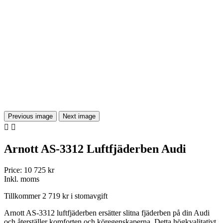
Previous image
Next image


Arnott AS-3312 Luftfjäderben Audi
Price:
10 725 kr
Inkl. moms
Tillkommer 2 719 kr i stomavgift
Arnott AS-3312 luftfjäderben ersätter slitna fjäderben på din Audi
och återställer komforten och köregenskaperna. Detta högkvalitativt