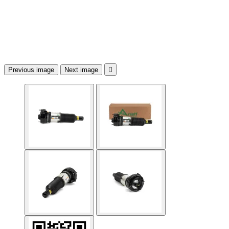
Previous image
Next image
