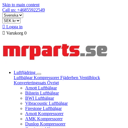
Skip to main content
Call us: +46855922549

Logga in

Varukorg
0
Luftfjädring
Luftbälgar
Kompressorer
Fjäderben
Ventilblock
Konverteringssats
Övrigt
Arnott Luftbälgar
Bilstein Luftbälgar
BWI Luftbälgar
Vibracoustic Luftbälgar
Firestone Luftbälgar
Arnott Kompressorer
AMK Kompressorer
Dunlop Kompressorer