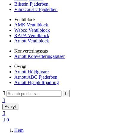
Bilstein Fjäderben
Vibracoustic Fjäderben
Ventilblock
AMK Ventilblock
Wabco Ventilblock
RAPA Ventilblock
Arnott Ventilblock
Konverteringssats
Arnott Konverteringssatser
Övrigt
Arnott Höjdgivare
Arnott ABC Fjäderben
Arnott Hjälpluftfjädring



Avbryt


0
Hem