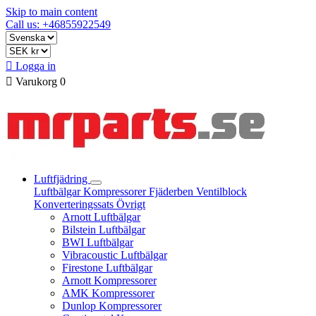
Skip to main content
Call us: +46855922549

Logga in

Varukorg
0
Luftfjädring
Luftbälgar
Kompressorer
Fjäderben
Ventilblock
Konverteringssats
Övrigt
Arnott Luftbälgar
Bilstein Luftbälgar
BWI Luftbälgar
Vibracoustic Luftbälgar
Firestone Luftbälgar
Arnott Kompressorer
AMK Kompressorer
Dunlop Kompressorer