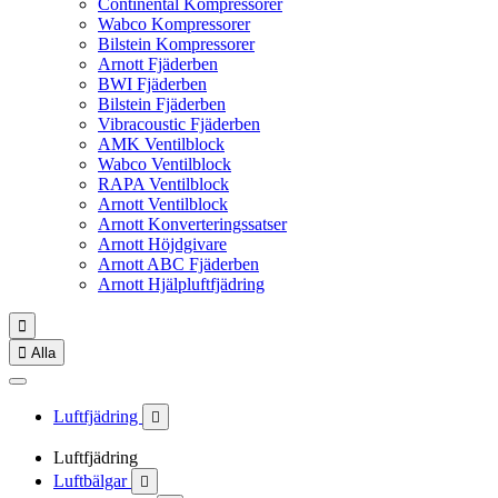
Continental Kompressorer
Wabco Kompressorer
Bilstein Kompressorer
Arnott Fjäderben
BWI Fjäderben
Bilstein Fjäderben
Vibracoustic Fjäderben
AMK Ventilblock
Wabco Ventilblock
RAPA Ventilblock
Arnott Ventilblock
Arnott Konverteringssatser
Arnott Höjdgivare
Arnott ABC Fjäderben
Arnott Hjälpluftfjädring


Alla
Luftfjädring

Luftfjädring
Luftbälgar
