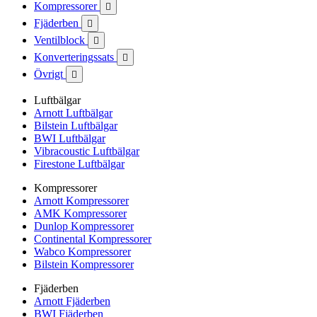
Kompressorer

Fjäderben

Ventilblock

Konverteringssats

Övrigt

Luftbälgar
Arnott Luftbälgar
Bilstein Luftbälgar
BWI Luftbälgar
Vibracoustic Luftbälgar
Firestone Luftbälgar
Kompressorer
Arnott Kompressorer
AMK Kompressorer
Dunlop Kompressorer
Continental Kompressorer
Wabco Kompressorer
Bilstein Kompressorer
Fjäderben
Arnott Fjäderben
BWI Fjäderben