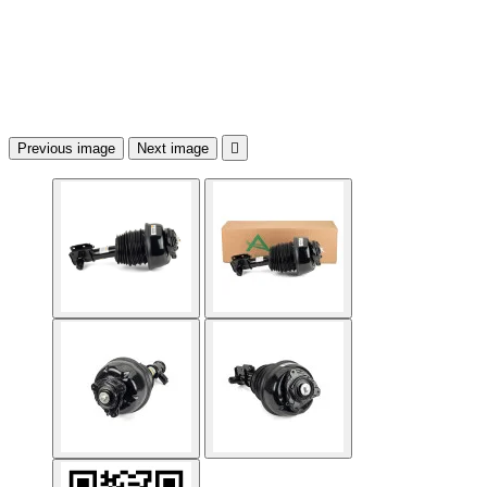
Previous image
Next image
