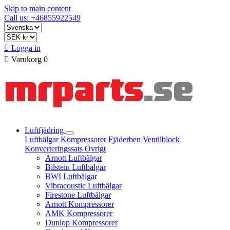
Skip to main content
Call us: +46855922549

Logga in

Varukorg
0
Luftfjädring
Luftbälgar
Kompressorer
Fjäderben
Ventilblock
Konverteringssats
Övrigt
Arnott Luftbälgar
Bilstein Luftbälgar
BWI Luftbälgar
Vibracoustic Luftbälgar
Firestone Luftbälgar
Arnott Kompressorer
AMK Kompressorer
Dunlop Kompressorer