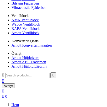
Bilstein Fjäderben
Vibracoustic Fjäderben
Ventilblock
AMK Ventilblock
Wabco Ventilblock
RAPA Ventilblock
Arnott Ventilblock
Konverteringssats
Arnott Konverteringssatser
Övrigt
Arnott Höjdgivare
Arnott ABC Fjäderben
Arnott Hjälpluftfjädring



Avbryt


0
Hem