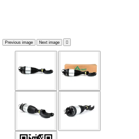
Previous image
Next image
