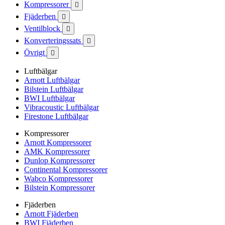
Kompressorer

Fjäderben

Ventilblock

Konverteringssats

Övrigt

Luftbälgar
Arnott Luftbälgar
Bilstein Luftbälgar
BWI Luftbälgar
Vibracoustic Luftbälgar
Firestone Luftbälgar
Kompressorer
Arnott Kompressorer
AMK Kompressorer
Dunlop Kompressorer
Continental Kompressorer
Wabco Kompressorer
Bilstein Kompressorer
Fjäderben
Arnott Fjäderben
BWI Fjäderben