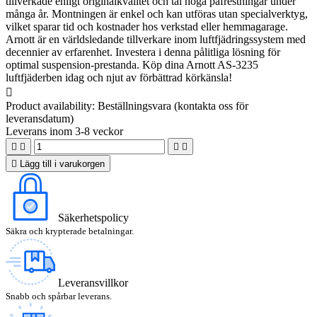
tillverkade enligt originalkvalitet och tål höga påfrestningar under
många år. Montningen är enkel och kan utföras utan specialverktyg,
vilket sparar tid och kostnader hos verkstad eller hemmagarage.
Arnott är en världsledande tillverkare inom luftfjädringssystem med
decennier av erfarenhet. Investera i denna pålitliga lösning för
optimal suspension-prestanda. Köp dina Arnott AS-3235
luftfjäderben idag och njut av förbättrad körkänsla!

Product availability:
Beställningsvara (kontakta oss för
leveransdatum)
Leverans inom 3-8 veckor





Lägg till i varukorgen
Säkerhetspolicy
Säkra och krypterade betalningar.
Leveransvillkor
Snabb och spårbar leverans.