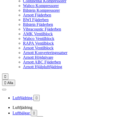
Continental Kompressorer
Wabco Kompressorer
Bilstein Kompressorer
Arnott Fjäderben
BWI Fjäderben
Bilstein Fjäderben
Vibracoustic Fjäderben
AMK Ventilblock
Wabco Ventilblock
RAPA Ventilblock
Arnott Ventilblock
Arnott Konverteringssatser
Arnott Höjdgivare
Arnott ABC Fjäderben
Arnott Hjälpluftfjädring


Alla
Luftfjädring

Luftfjädring
Luftbälgar
