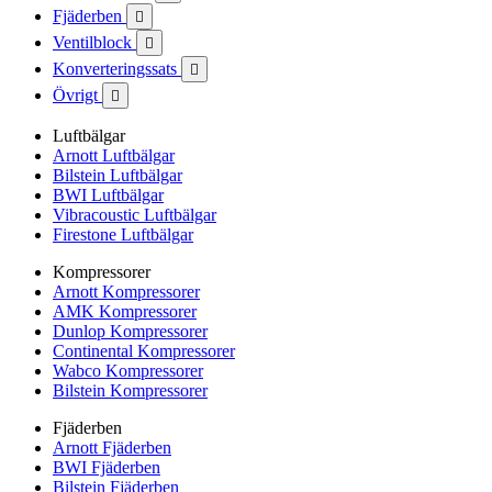
Fjäderben

Ventilblock

Konverteringssats

Övrigt

Luftbälgar
Arnott Luftbälgar
Bilstein Luftbälgar
BWI Luftbälgar
Vibracoustic Luftbälgar
Firestone Luftbälgar
Kompressorer
Arnott Kompressorer
AMK Kompressorer
Dunlop Kompressorer
Continental Kompressorer
Wabco Kompressorer
Bilstein Kompressorer
Fjäderben
Arnott Fjäderben
BWI Fjäderben
Bilstein Fjäderben