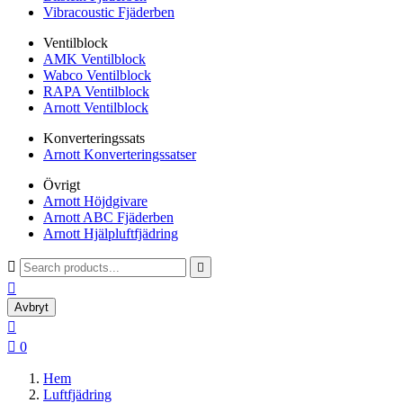
Vibracoustic Fjäderben
Ventilblock
AMK Ventilblock
Wabco Ventilblock
RAPA Ventilblock
Arnott Ventilblock
Konverteringssats
Arnott Konverteringssatser
Övrigt
Arnott Höjdgivare
Arnott ABC Fjäderben
Arnott Hjälpluftfjädring



Avbryt


0
Hem
Luftfjädring