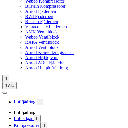
Wabco Kompressorer
Bilstein Kompressorer
Arnott Fjäderben
BWI Fjäderben
Bilstein Fjäderben
Vibracoustic Fjäderben
AMK Ventilblock
Wabco Ventilblock
RAPA Ventilblock
Arnott Ventilblock
Arnott Konverteringssatser
Arnott Höjdgivare
Arnott ABC Fjäderben
Arnott Hjälpluftfjädring


Alla
Luftfjädring

Luftfjädring
Luftbälgar

Kompressorer
