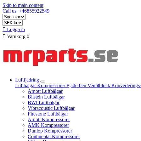
Skip to main content
Call us: +46855922549

Logga in

Varukorg
0
Luftfjädring
Luftbälgar
Kompressorer
Fjäderben
Ventilblock
Konverterings
Arnott Luftbälgar
Bilstein Luftbälgar
BWI Luftbälgar
Vibracoustic Luftbälgar
Firestone Luftbälgar
Arnott Kompressorer
AMK Kompressorer
Dunlop Kompressorer
Continental Kompressorer