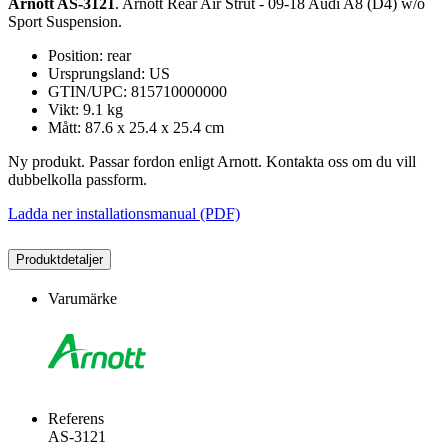
Arnott AS-3121
. Arnott Rear Air Strut - 09-18 Audi A8 (D4) w/o
Sport Suspension.
Position: rear
Ursprungsland: US
GTIN/UPC: 815710000000
Vikt: 9.1 kg
Mått: 87.6 x 25.4 x 25.4 cm
Ny produkt. Passar fordon enligt Arnott. Kontakta oss om du vill
dubbelkolla passform.
Ladda ner installationsmanual (PDF)
Produktdetaljer
Varumärke
Referens
AS-3121