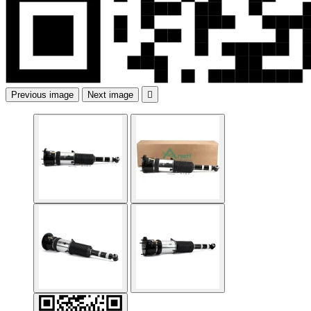
Previous image
Next image
