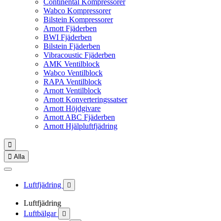
Continental Kompressorer
Wabco Kompressorer
Bilstein Kompressorer
Arnott Fjäderben
BWI Fjäderben
Bilstein Fjäderben
Vibracoustic Fjäderben
AMK Ventilblock
Wabco Ventilblock
RAPA Ventilblock
Arnott Ventilblock
Arnott Konverteringssatser
Arnott Höjdgivare
Arnott ABC Fjäderben
Arnott Hjälpluftfjädring


Alla
Luftfjädring

Luftfjädring
Luftbälgar
