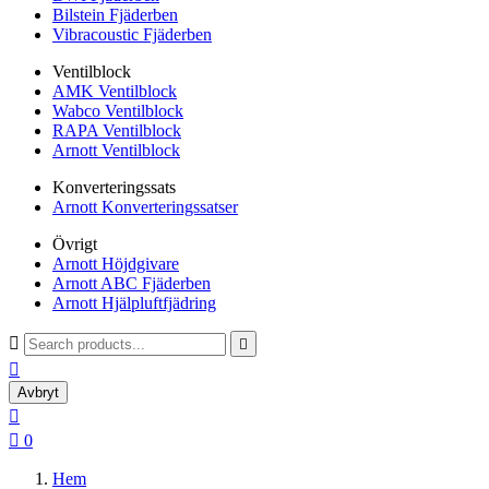
Bilstein Fjäderben
Vibracoustic Fjäderben
Ventilblock
AMK Ventilblock
Wabco Ventilblock
RAPA Ventilblock
Arnott Ventilblock
Konverteringssats
Arnott Konverteringssatser
Övrigt
Arnott Höjdgivare
Arnott ABC Fjäderben
Arnott Hjälpluftfjädring



Avbryt


0
Hem