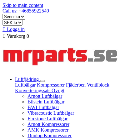
Skip to main content
Call us: +46855922549

Logga in

Varukorg
0
Luftfjädring
Luftbälgar
Kompressorer
Fjäderben
Ventilblock
Konverteringssats
Övrigt
Arnott Luftbälgar
Bilstein Luftbälgar
BWI Luftbälgar
Vibracoustic Luftbälgar
Firestone Luftbälgar
Arnott Kompressorer
AMK Kompressorer
Dunlop Kompressorer