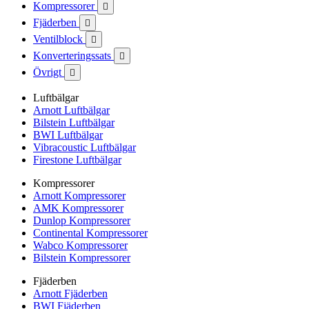
Kompressorer

Fjäderben

Ventilblock

Konverteringssats

Övrigt

Luftbälgar
Arnott Luftbälgar
Bilstein Luftbälgar
BWI Luftbälgar
Vibracoustic Luftbälgar
Firestone Luftbälgar
Kompressorer
Arnott Kompressorer
AMK Kompressorer
Dunlop Kompressorer
Continental Kompressorer
Wabco Kompressorer
Bilstein Kompressorer
Fjäderben
Arnott Fjäderben
BWI Fjäderben