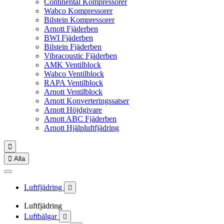
Continental Kompressorer
Wabco Kompressorer
Bilstein Kompressorer
Arnott Fjäderben
BWI Fjäderben
Bilstein Fjäderben
Vibracoustic Fjäderben
AMK Ventilblock
Wabco Ventilblock
RAPA Ventilblock
Arnott Ventilblock
Arnott Konverteringssatser
Arnott Höjdgivare
Arnott ABC Fjäderben
Arnott Hjälpluftfjädring


Alla
Luftfjädring

Luftfjädring
Luftbälgar
