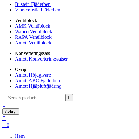
Bilstein Fjäderben
Vibracoustic Fjäderben
Ventilblock
AMK Ventilblock
Wabco Ventilblock
RAPA Ventilblock
Arnott Ventilblock
Konverteringssats
Arnott Konverteringssatser
Övrigt
Arnott Höjdgivare
Arnott ABC Fjäderben
Arnott Hjälpluftfjädring



Avbryt


0
Hem