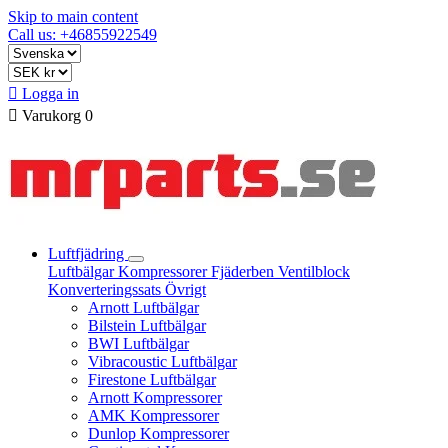
Skip to main content
Call us: +46855922549

Logga in

Varukorg
0
Luftfjädring
Luftbälgar
Kompressorer
Fjäderben
Ventilblock
Konverteringssats
Övrigt
Arnott Luftbälgar
Bilstein Luftbälgar
BWI Luftbälgar
Vibracoustic Luftbälgar
Firestone Luftbälgar
Arnott Kompressorer
AMK Kompressorer
Dunlop Kompressorer