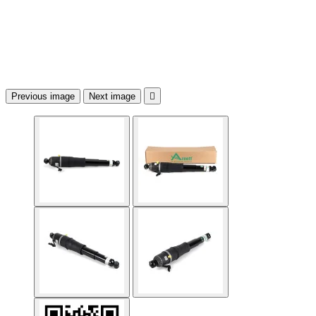
Previous image
Next image
