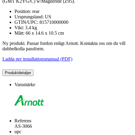
(GMT K2YG/C) w/Magneride (Z95).
Position: rear
Ursprungsland: US
GTIN/UPC: 815710000000
Vikt: 3.4 kg
Mått: 66 x 14.6 x 10.5 cm
Ny produkt. Passar fordon enligt Arnott. Kontakta oss om du vill
dubbelkolla passform.
Ladda ner installationsmanual (PDF)
Produktdetaljer
Varumärke
Referens
AS-3066
upc