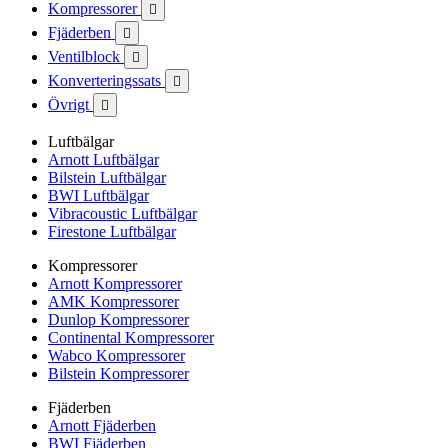
Kompressorer

Fjäderben

Ventilblock

Konverteringssats

Övrigt

Luftbälgar
Arnott Luftbälgar
Bilstein Luftbälgar
BWI Luftbälgar
Vibracoustic Luftbälgar
Firestone Luftbälgar
Kompressorer
Arnott Kompressorer
AMK Kompressorer
Dunlop Kompressorer
Continental Kompressorer
Wabco Kompressorer
Bilstein Kompressorer
Fjäderben
Arnott Fjäderben
BWI Fjäderben