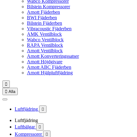
Wabco Kompressorer
Bilstein Kompressorer
Arnott Fjäderben
BWI Fjäderben
Bilstein Fjäderben
Vibracoustic Fjäderben
AMK Ventilblock
Wabco Ventilblock
RAPA Ventilblock
Arnott Ventilblock
Arnott Konverteringssatser
Arnott Höjdgivare
Arnott ABC Fjäderben
Arnott Hjälpluftfjädring


Alla
Luftfjädring

Luftfjädring
Luftbälgar

Kompressorer
