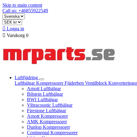
Skip to main content
Call us: +46855922549

Logga in

Varukorg
0
Luftfjädring
Luftbälgar
Kompressorer
Fjäderben
Ventilblock
Konverterings
Arnott Luftbälgar
Bilstein Luftbälgar
BWI Luftbälgar
Vibracoustic Luftbälgar
Firestone Luftbälgar
Arnott Kompressorer
AMK Kompressorer
Dunlop Kompressorer
Continental Kompressorer