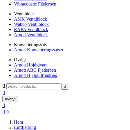
Vibracoustic Fjäderben
Ventilblock
AMK Ventilblock
Wabco Ventilblock
RAPA Ventilblock
Arnott Ventilblock
Konverteringssats
Arnott Konverteringssatser
Övrigt
Arnott Höjdgivare
Arnott ABC Fjäderben
Arnott Hjälpluftfjädring



Avbryt


0
Hem
Luftfjädring