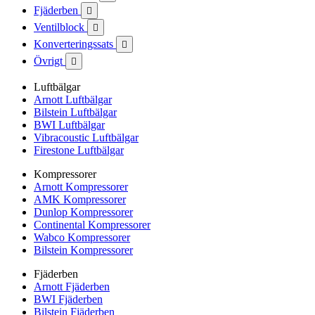
Fjäderben

Ventilblock

Konverteringssats

Övrigt

Luftbälgar
Arnott Luftbälgar
Bilstein Luftbälgar
BWI Luftbälgar
Vibracoustic Luftbälgar
Firestone Luftbälgar
Kompressorer
Arnott Kompressorer
AMK Kompressorer
Dunlop Kompressorer
Continental Kompressorer
Wabco Kompressorer
Bilstein Kompressorer
Fjäderben
Arnott Fjäderben
BWI Fjäderben
Bilstein Fjäderben