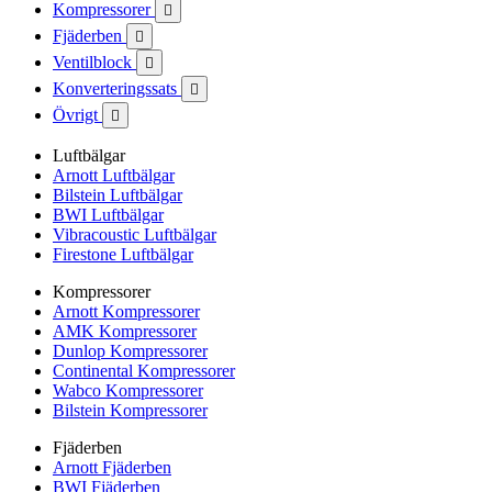
Kompressorer

Fjäderben

Ventilblock

Konverteringssats

Övrigt

Luftbälgar
Arnott Luftbälgar
Bilstein Luftbälgar
BWI Luftbälgar
Vibracoustic Luftbälgar
Firestone Luftbälgar
Kompressorer
Arnott Kompressorer
AMK Kompressorer
Dunlop Kompressorer
Continental Kompressorer
Wabco Kompressorer
Bilstein Kompressorer
Fjäderben
Arnott Fjäderben
BWI Fjäderben