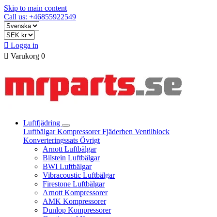
Skip to main content
Call us: +46855922549

Logga in

Varukorg
0
Luftfjädring
Luftbälgar
Kompressorer
Fjäderben
Ventilblock
Konverteringssats
Övrigt
Arnott Luftbälgar
Bilstein Luftbälgar
BWI Luftbälgar
Vibracoustic Luftbälgar
Firestone Luftbälgar
Arnott Kompressorer
AMK Kompressorer
Dunlop Kompressorer