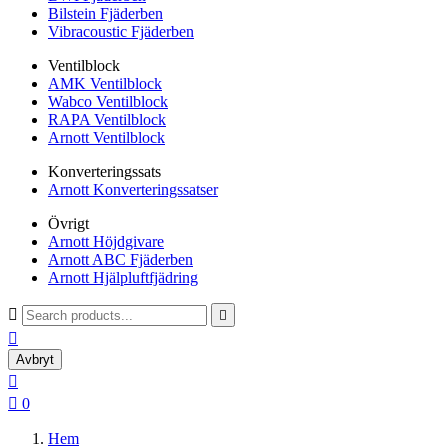
Bilstein Fjäderben
Vibracoustic Fjäderben
Ventilblock
AMK Ventilblock
Wabco Ventilblock
RAPA Ventilblock
Arnott Ventilblock
Konverteringssats
Arnott Konverteringssatser
Övrigt
Arnott Höjdgivare
Arnott ABC Fjäderben
Arnott Hjälpluftfjädring



Avbryt


0
Hem