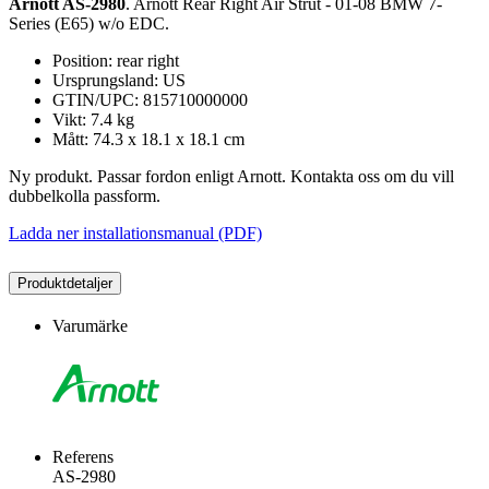
Arnott AS-2980
. Arnott Rear Right Air Strut - 01-08 BMW 7-
Series (E65) w/o EDC.
Position: rear right
Ursprungsland: US
GTIN/UPC: 815710000000
Vikt: 7.4 kg
Mått: 74.3 x 18.1 x 18.1 cm
Ny produkt. Passar fordon enligt Arnott. Kontakta oss om du vill
dubbelkolla passform.
Ladda ner installationsmanual (PDF)
Produktdetaljer
Varumärke
Referens
AS-2980