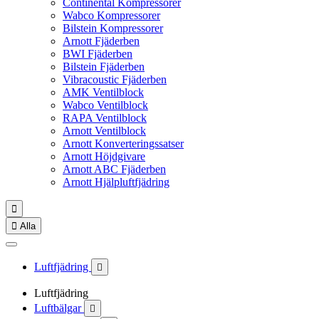
Continental Kompressorer
Wabco Kompressorer
Bilstein Kompressorer
Arnott Fjäderben
BWI Fjäderben
Bilstein Fjäderben
Vibracoustic Fjäderben
AMK Ventilblock
Wabco Ventilblock
RAPA Ventilblock
Arnott Ventilblock
Arnott Konverteringssatser
Arnott Höjdgivare
Arnott ABC Fjäderben
Arnott Hjälpluftfjädring


Alla
Luftfjädring

Luftfjädring
Luftbälgar
