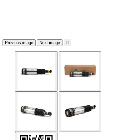
Previous image
Next image
