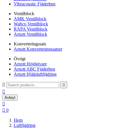
Vibracoustic Fjäderben
Ventilblock
AMK Ventilblock
Wabco Ventilblock
RAPA Ventilblock
Arnott Ventilblock
Konverteringssats
Arnott Konverteringssatser
Övrigt
Arnott Höjdgivare
Arnott ABC Fjäderben
Arnott Hjälpluftfjädring



Avbryt


0
Hem
Luftfjädring