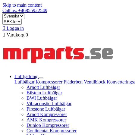
Skip to main content
Call us: +46855922549

Logga in

Varukorg
0
Luftfjädring
Luftbälgar
Kompressorer
Fjäderben
Ventilblock
Konverterings
Arnott Luftbälgar
Bilstein Luftbälgar
BWI Luftbälgar
Vibracoustic Luftbälgar
Firestone Luftbälgar
Arnott Kompressorer
AMK Kompressorer
Dunlop Kompressorer
Continental Kompressorer