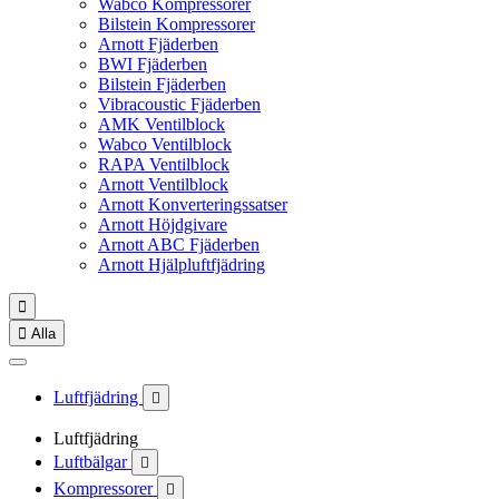
Wabco Kompressorer
Bilstein Kompressorer
Arnott Fjäderben
BWI Fjäderben
Bilstein Fjäderben
Vibracoustic Fjäderben
AMK Ventilblock
Wabco Ventilblock
RAPA Ventilblock
Arnott Ventilblock
Arnott Konverteringssatser
Arnott Höjdgivare
Arnott ABC Fjäderben
Arnott Hjälpluftfjädring


Alla
Luftfjädring

Luftfjädring
Luftbälgar

Kompressorer
