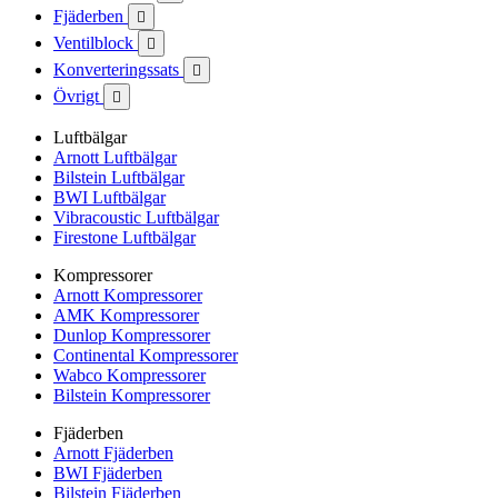
Fjäderben

Ventilblock

Konverteringssats

Övrigt

Luftbälgar
Arnott Luftbälgar
Bilstein Luftbälgar
BWI Luftbälgar
Vibracoustic Luftbälgar
Firestone Luftbälgar
Kompressorer
Arnott Kompressorer
AMK Kompressorer
Dunlop Kompressorer
Continental Kompressorer
Wabco Kompressorer
Bilstein Kompressorer
Fjäderben
Arnott Fjäderben
BWI Fjäderben
Bilstein Fjäderben